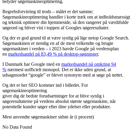
betyder søgemaskineoptimering.
Begrebsforvirring til trods – målet er det samme;
Søgemaskineoptimering handler i korte træk om at indholdsmæssigt
og teknisk optimere din hjemmeside, så den rangerer på værdifulde
søgeord og bliver vist i toppen af Googles søgeresultater.
Og der er god grund til at være synlig på lige netop Google Search.
Søgemaskinen er nemlig en af de mest velkendte og brugte
søgemaskiner i verden – i 2023 havde Google på verdensplan
en
markedsandel på 83,49 % på desktop-søgninger
.
I Danmark har Google med en
markedsandel på omkring 94
%
nærmest uofficielt monopol. Det er ikke uden grund, at
udsagnsordet “google” er blevet synonym med at søge på nettet.
Og det er her SEO kommer ind i billedet. For
søgemaskineoptimering
giver dig de bedste forudsætninger for at blive synlig i
søgeresultaterne på verdens absolut største søgemaskine, når
potentielle kunder søger efter dine ydelser eller produkter.
Mest anvendte søgemaskiner sidste år (i procent)
No Data Found