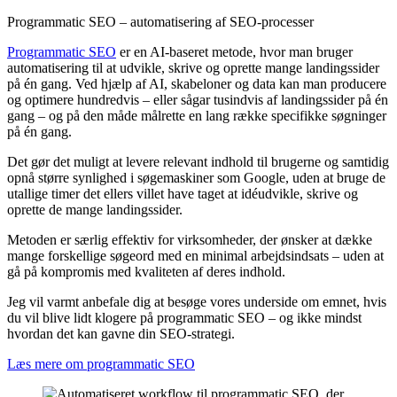
Programmatic SEO – automatisering af SEO-processer
Programmatic SEO
er en AI-baseret metode, hvor man bruger
automatisering til at udvikle, skrive og oprette mange landingssider
på én gang. Ved hjælp af AI, skabeloner og data kan man producere
og optimere hundredvis – eller sågar tusindvis af landingssider på én
gang – og på den måde målrette en lang række specifikke søgninger
på én gang.
Det gør det muligt at levere relevant indhold til brugerne og samtidig
opnå større synlighed i søgemaskiner som Google, uden at bruge de
utallige timer det ellers villet have taget at idéudvikle, skrive og
oprette de mange landingssider.
Metoden er særlig effektiv for virksomheder, der ønsker at dække
mange forskellige søgeord med en minimal arbejdsindsats – uden at
gå på kompromis med kvaliteten af deres indhold.
Jeg vil varmt anbefale dig at besøge vores underside om emnet, hvis
du vil blive lidt klogere på programmatic SEO – og ikke mindst
hvordan det kan gavne din SEO-strategi.
Læs mere om programmatic SEO