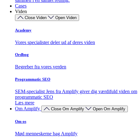
sammen i én samlet retning.
Cases
Viden
Close Viden
Open Viden
Academy
Vores specialister deler ud af deres viden
Ordbog
Begreber fra vores verden
Programmatic SEO
SEM-specialist Jens fra Amplify giver dig værdifuld viden om
programmatic SEO
Læs mere
Om Amplify
Close Om Amplify
Open Om Amplify
Om os
Mød menneskerne bag Amplify