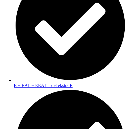
E + EAT = EEAT – det ekstra E