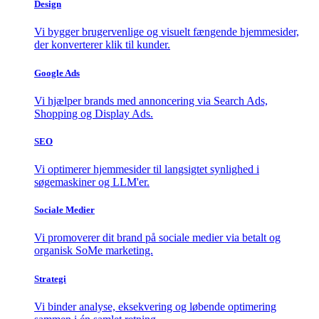
Design
Vi bygger brugervenlige og visuelt fængende hjemmesider,
der konverterer klik til kunder.
Google Ads
Vi hjælper brands med annoncering via Search Ads,
Shopping og Display Ads.
SEO
Vi optimerer hjemmesider til langsigtet synlighed i
søgemaskiner og LLM'er.
Sociale Medier
Vi promoverer dit brand på sociale medier via betalt og
organisk SoMe marketing.
Strategi
Vi binder analyse, eksekvering og løbende optimering