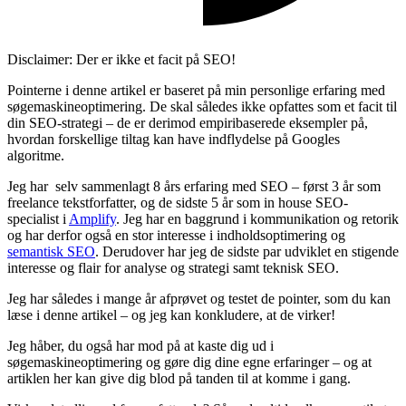
Disclaimer: Der er ikke et facit på SEO!
Pointerne i denne artikel er baseret på min personlige erfaring med
søgemaskineoptimering. De skal således ikke opfattes som et facit til
din SEO-strategi – de er derimod empiribaserede eksempler på,
hvordan forskellige tiltag kan have indflydelse på Googles
algoritme.
Jeg har selv sammenlagt 8 års erfaring med SEO – først 3 år som
freelance tekstforfatter, og de sidste 5 år som in house SEO-
specialist i
Amplify
. Jeg har en baggrund i kommunikation og retorik
og har derfor også en stor interesse i indholdsoptimering og
semantisk SEO
. Derudover har jeg de sidste par udviklet en stigende
interesse og flair for analyse og strategi samt teknisk SEO.
Jeg har således i mange år afprøvet og testet de pointer, som du kan
læse i denne artikel – og jeg kan konkludere, at de virker!
Jeg håber, du også har mod på at kaste dig ud i
søgemaskineoptimering og gøre dig dine egne erfaringer – og at
artiklen her kan give dig blod på tanden til at komme i gang.