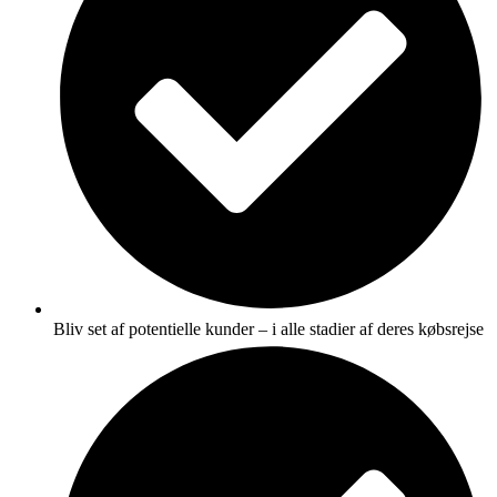
Bliv set af potentielle kunder – i alle stadier af deres købsrejse