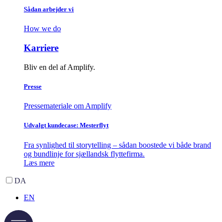
Sådan arbejder vi
How we do
Karriere
Bliv en del af Amplify.
Presse
Pressemateriale om Amplify
Udvalgt kundecase: Mesterflyt
Fra synlighed til storytelling – sådan boostede vi både brand
og bundlinje for sjællandsk flyttefirma.
Læs mere
DA
EN