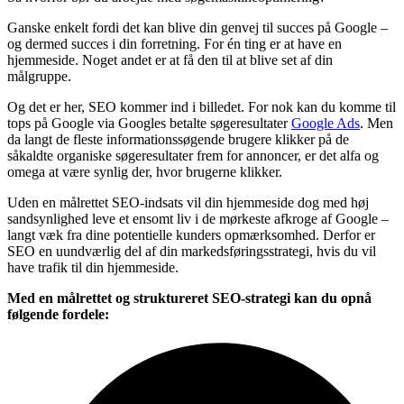
Ganske enkelt fordi det kan blive din genvej til succes på Google –
og dermed succes i din forretning. For én ting er at have en
hjemmeside. Noget andet er at få den til at blive set af din
målgruppe.
Og det er her, SEO kommer ind i billedet. For nok kan du komme til
tops på Google via Googles betalte søgeresultater
Google Ads
. Men
da langt de fleste informationssøgende brugere klikker på de
såkaldte organiske søgeresultater frem for annoncer, er det alfa og
omega at være synlig der, hvor brugerne klikker.
Uden en målrettet SEO-indsats vil din hjemmeside dog med høj
sandsynlighed leve et ensomt liv i de mørkeste afkroge af Google –
langt væk fra dine potentielle kunders opmærksomhed. Derfor er
SEO en uundværlig del af din markedsføringsstrategi, hvis du vil
have trafik til din hjemmeside.
Med en målrettet og struktureret SEO-strategi kan du opnå
følgende fordele: