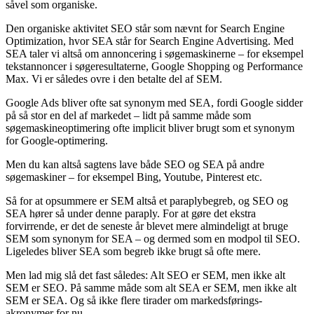
såvel som organiske.
Den organiske aktivitet SEO står som nævnt for Search Engine
Optimization, hvor SEA står for Search Engine Advertising. Med
SEA taler vi altså om annoncering i søgemaskinerne – for eksempel
tekstannoncer i søgeresultaterne, Google Shopping og Performance
Max. Vi er således ovre i den betalte del af SEM.
Google Ads bliver ofte sat synonym med SEA, fordi Google sidder
på så stor en del af markedet – lidt på samme måde som
søgemaskineoptimering ofte implicit bliver brugt som et synonym
for Google-optimering.
Men du kan altså sagtens lave både SEO og SEA på andre
søgemaskiner – for eksempel Bing, Youtube, Pinterest etc.
Så for at opsummere er SEM altså et paraplybegreb, og SEO og
SEA hører så under denne paraply. For at gøre det ekstra
forvirrende, er det de seneste år blevet mere almindeligt at bruge
SEM som synonym for SEA – og dermed som en modpol til SEO.
Ligeledes bliver SEA som begreb ikke brugt så ofte mere.
Men lad mig slå det fast således: Alt SEO er SEM, men ikke alt
SEM er SEO. På samme måde som alt SEA er SEM, men ikke alt
SEM er SEA. Og så ikke flere tirader om markedsførings-
akronymer for nu.