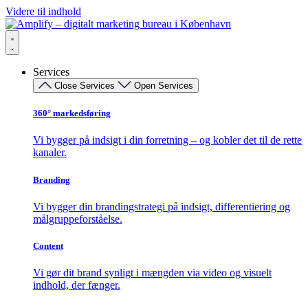
Videre til indhold
Services
Close Services
Open Services
360° markedsføring​
Vi bygger på indsigt i din forretning – og kobler det til de rette
kanaler.
Branding
Vi bygger din brandingstrategi på indsigt, differentiering og
målgruppeforståelse.
Content
Vi gør dit brand synligt i mængden via video og visuelt
indhold, der fænger.