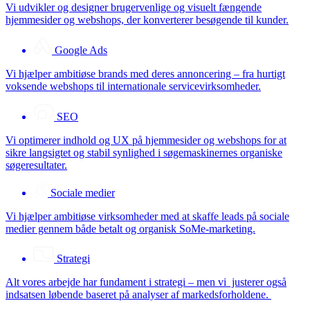
Vi udvikler og designer brugervenlige og visuelt fængende
hjemmesider og webshops, der konverterer besøgende til kunder.
Google Ads
Vi hjælper ambitiøse brands med deres annoncering – fra hurtigt
voksende webshops til internationale servicevirksomheder.
SEO
Vi optimerer indhold og UX på hjemmesider og webshops for at
sikre langsigtet og stabil synlighed i søgemaskinernes organiske
søgeresultater.
Sociale medier
Vi hjælper ambitiøse virksomheder med at skaffe leads på sociale
medier gennem både betalt og organisk SoMe-marketing.
Strategi
Alt vores arbejde har fundament i strategi – men vi justerer også
indsatsen løbende baseret på analyser af markedsforholdene.