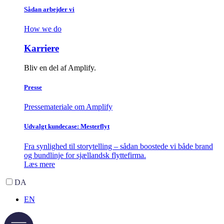
Sådan arbejder vi
How we do
Karriere
Bliv en del af Amplify.
Presse
Pressemateriale om Amplify
Udvalgt kundecase: Mesterflyt
Fra synlighed til storytelling – sådan boostede vi både brand
og bundlinje for sjællandsk flyttefirma.
Læs mere
DA
EN