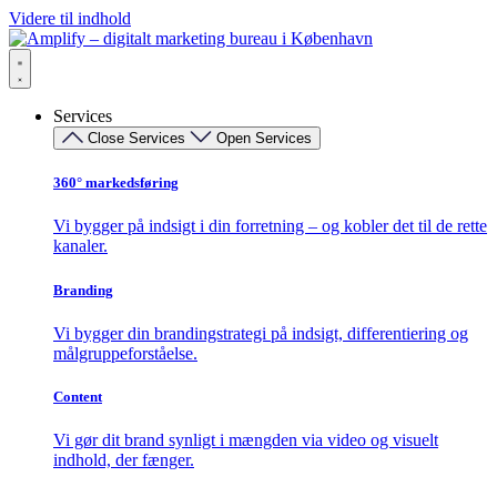
Videre til indhold
Services
Close Services
Open Services
360° markedsføring​
Vi bygger på indsigt i din forretning – og kobler det til de rette
kanaler.
Branding
Vi bygger din brandingstrategi på indsigt, differentiering og
målgruppeforståelse.
Content
Vi gør dit brand synligt i mængden via video og visuelt
indhold, der fænger.