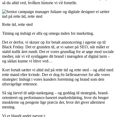
så du altid ved, hvilken historie vi vil fortælle.
Rette tid, rette sted
Timing og indsigt er alfa og omega inden for marketing.
Det er derfor, vi skruer op for betalt annoncering i ugerne op til
Black Friday. Det er grunden til, at vi satser på SEO, når målet er
stabil trafik året rundt. Det er vores grundlag for at søge mod sociale
medier, når vi vil synliggøre dit brand i mængden af digital larm –
og sådan kunne vi blive ved…
Kort fortalt sætter vi altid ind på rette tid og rette sted – og altid med
rette mand eller kvinde. Der er dog én fællesnævner for alle vores
strategier: Indsigt i vores kunders forretning og brand som den
ufravigelige rettesnor.
Så sig farvel til sølje-tankegang – og goddag til strategisk, brand-
orienteret og performance-baseret markedsføring, hvor du bruger
musklerne og pengene lige præcis der, hvor det giver allermest
mening.
Vi er blandt andet nævnt i: