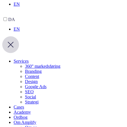
EN
DA
EN
Services
360° markedsføring
Branding
Content
Design
Google Ads
SEO
Social
Strategi
Cases
Academy
Ordbog
Om Amplify