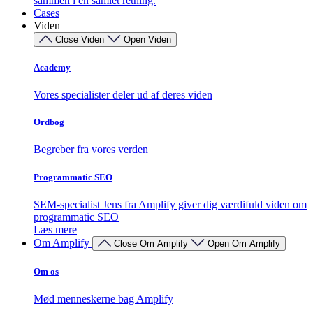
sammen i én samlet retning.
Cases
Viden
Close Viden
Open Viden
Academy
Vores specialister deler ud af deres viden
Ordbog
Begreber fra vores verden
Programmatic SEO
SEM-specialist Jens fra Amplify giver dig værdifuld viden om
programmatic SEO
Læs mere
Om Amplify
Close Om Amplify
Open Om Amplify
Om os
Mød menneskerne bag Amplify