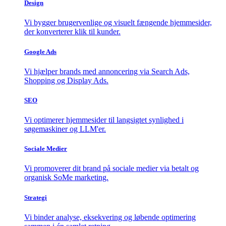
Design
Vi bygger brugervenlige og visuelt fængende hjemmesider,
der konverterer klik til kunder.
Google Ads
Vi hjælper brands med annoncering via Search Ads,
Shopping og Display Ads.
SEO
Vi optimerer hjemmesider til langsigtet synlighed i
søgemaskiner og LLM'er.
Sociale Medier
Vi promoverer dit brand på sociale medier via betalt og
organisk SoMe marketing.
Strategi
Vi binder analyse, eksekvering og løbende optimering