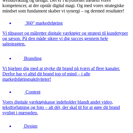
webudvikling og design. Det er i krydsfeltet mellem vores
kompetencer, at der opstår digital magi. Og med vores strategiske
mindset som fundament skaber vi synergi – og dermed resultater!
360° markedsføring
Vi tilpasser og målretter digitale værktøjer og strategi til kundetyper
og sæson. På den måde sikrer vi dig succes gennem hele
salgstragten.
Branding
Vi hjælper dig med at styrke dit brand på tværs af flere kanaler.
Derfor har vi altid dit brand top of mind – i alle
markedsføringsaktiviteter!
Content
Vores digitale værktøjskasse indeholder blandt andet video,
tekstforfatning og foto – alt dét, der skal til for at gøre dit brand
synligt i mængden.
Design