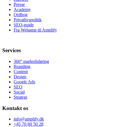
Presse
Academy
Ordbog
Privatlivspolitik
SEO-guide
Fra Webamp til Amplify
Services
360° markedsføring
Branding
Content
Design
Google Ads
SEO
Social
Strategi
Kontakt os
info@amplify.dk
+45 70 60 50 28