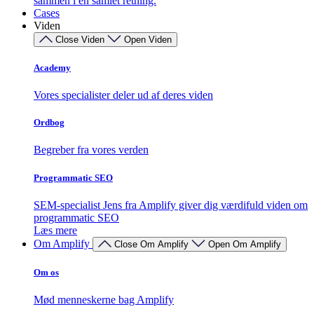
sammen i én samlet retning.
Cases
Viden
Close Viden
Open Viden
Academy
Vores specialister deler ud af deres viden
Ordbog
Begreber fra vores verden
Programmatic SEO
SEM-specialist Jens fra Amplify giver dig værdifuld viden om
programmatic SEO
Læs mere
Om Amplify
Close Om Amplify
Open Om Amplify
Om os
Mød menneskerne bag Amplify