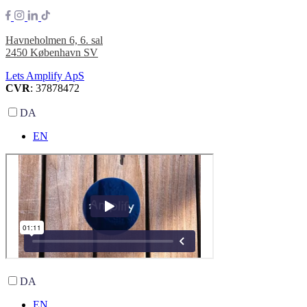
Havneholmen 6, 6. sal
2450 København SV
Lets Amplify ApS
CVR
: 37878472
DA
EN
DA
EN