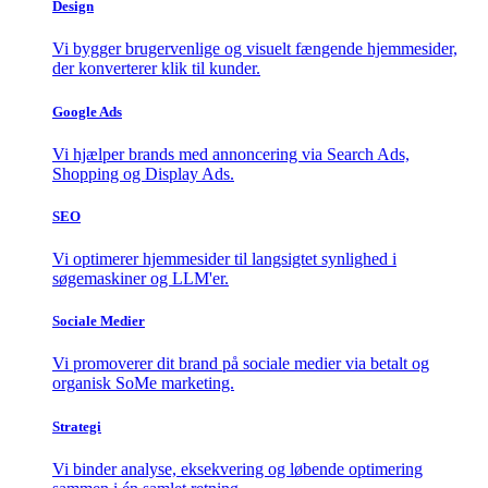
Design
Vi bygger brugervenlige og visuelt fængende hjemmesider,
der konverterer klik til kunder.
Google Ads
Vi hjælper brands med annoncering via Search Ads,
Shopping og Display Ads.
SEO
Vi optimerer hjemmesider til langsigtet synlighed i
søgemaskiner og LLM'er.
Sociale Medier
Vi promoverer dit brand på sociale medier via betalt og
organisk SoMe marketing.
Strategi
Vi binder analyse, eksekvering og løbende optimering