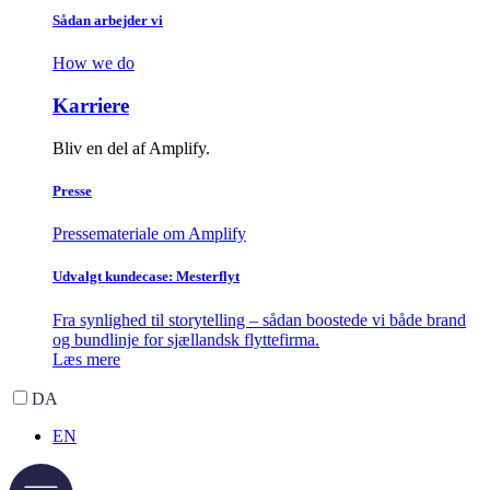
Sådan arbejder vi
How we do
Karriere
Bliv en del af Amplify.
Presse
Pressemateriale om Amplify
Udvalgt kundecase: Mesterflyt
Fra synlighed til storytelling – sådan boostede vi både brand
og bundlinje for sjællandsk flyttefirma.
Læs mere
DA
EN