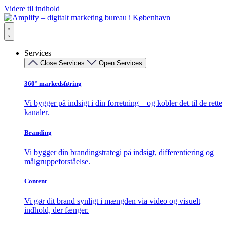
Videre til indhold
Services
Close Services
Open Services
360° markedsføring​
Vi bygger på indsigt i din forretning – og kobler det til de rette
kanaler.
Branding
Vi bygger din brandingstrategi på indsigt, differentiering og
målgruppeforståelse.
Content
Vi gør dit brand synligt i mængden via video og visuelt
indhold, der fænger.