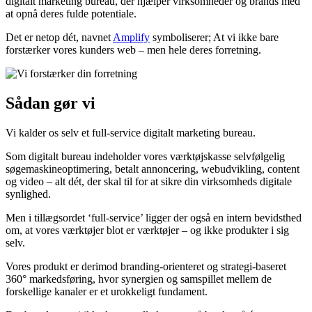
digitalt marketing bureau, der hjælper virksomheder og brands med
at opnå deres fulde potentiale.
Det er netop dét, navnet
Amplify
symboliserer; At vi ikke bare
forstærker vores kunders web – men hele deres forretning.
Sådan gør vi
Vi kalder os selv et full-service digitalt marketing bureau.
Som digitalt bureau indeholder vores værktøjskasse selvfølgelig
søgemaskineoptimering, betalt annoncering, webudvikling, content
og video – alt dét, der skal til for at sikre din virksomheds digitale
synlighed.
Men i tillægsordet ‘full-service’ ligger der også en intern bevidsthed
om, at vores værktøjer blot er værktøjer – og ikke produkter i sig
selv.
Vores produkt er derimod branding-orienteret og strategi-baseret
360° markedsføring, hvor synergien og samspillet mellem de
forskellige kanaler er et urokkeligt fundament.