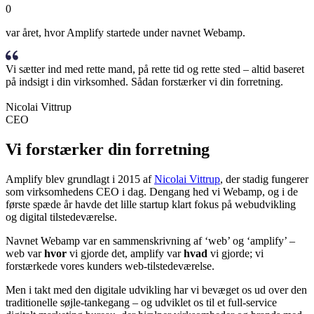
0
var året, hvor Amplify startede under navnet Webamp.
Vi sætter ind med rette mand, på rette tid og rette sted – altid baseret
på indsigt i din virksomhed. Sådan forstærker vi din forretning.
Nicolai Vittrup
CEO
Vi forstærker din forretning
Amplify blev grundlagt i 2015 af
Nicolai Vittrup
, der stadig fungerer
som virksomhedens CEO i dag. Dengang hed vi Webamp, og i de
første spæde år havde det lille startup klart fokus på webudvikling
og digital tilstedeværelse.
Navnet Webamp var en sammenskrivning af ‘web’ og ‘amplify’ –
web var
hvor
vi gjorde det, amplify var
hvad
vi gjorde; vi
forstærkede vores kunders web-tilstedeværelse.
Men i takt med den digitale udvikling har vi bevæget os ud over den
traditionelle søjle-tankegang – og udviklet os til et full-service