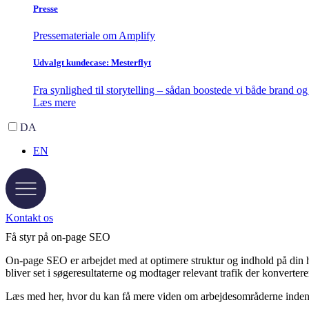
Presse
Pressemateriale om Amplify
Udvalgt kundecase: Mesterflyt
Fra synlighed til storytelling – sådan boostede vi både brand og 
Læs mere
DA
EN
Kontakt os
Få styr på on-page SEO
On-page SEO er arbejdet med at optimere struktur og indhold på din h
bliver set i søgeresultaterne og modtager relevant trafik der konvertere
Læs med her, hvor du kan få mere viden om arbejdesområderne inde