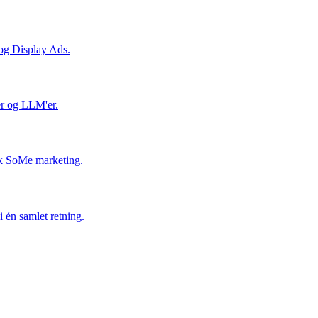
og Display Ads.
er og LLM'er.
isk SoMe marketing.
 én samlet retning.