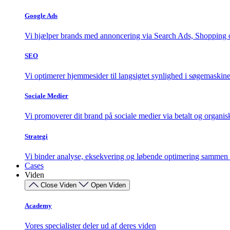
Google Ads
Vi hjælper brands med annoncering via Search Ads, Shopping 
SEO
Vi optimerer hjemmesider til langsigtet synlighed i søgemaskin
Sociale Medier
Vi promoverer dit brand på sociale medier via betalt og organ
Strategi
Vi binder analyse, eksekvering og løbende optimering sammen i
Cases
Viden
Close Viden
Open Viden
Academy
Vores specialister deler ud af deres viden