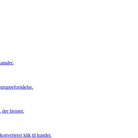
kanaler.
lgruppeforståelse.
, der fænger.
onverterer klik til kunder.