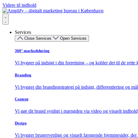
Videre til indhold
Services
Close Services
Open Services
360° markedsføring​
Vi bygger på indsigt i din forretning – og kobler det til de rette 
Branding
Vi bygger din brandingstrategi på indsigt, differentiering og må
Content
Vi gør dit brand synligt i mængden via video og visuelt indhold
Design
Vi bygger brugervenlige og visuelt fængende hjemmesider, der k