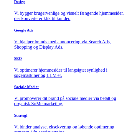
Design
Vi bygger brugervenlige og visuelt fængende hjemmesider,
der konverterer klik til kunder.
Google Ads
Vi hjælper brands med annoncering via Search Ads,
Shopping og Display Ads.
SEO
Vi optimerer hjemmesider til langsigtet synlighed i
søgemaskiner og LLM'er.
Sociale Medier
Vi promoverer dit brand på sociale medier via betalt og
organisk SoMe marketing.
Strategi
Vi binder analyse, eksekvering og løbende optimering