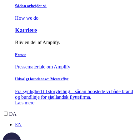
Sådan arbejder vi
How we do
Karriere
Bliv en del af Amplify.
Presse
Pressemateriale om Amplify
Udvalgt kundecase: Mesterflyt
Fra synlighed til storytelling – sådan boostede vi både brand
og bundlinje for sjællandsk flyttefirma.
Læs mere
DA
EN