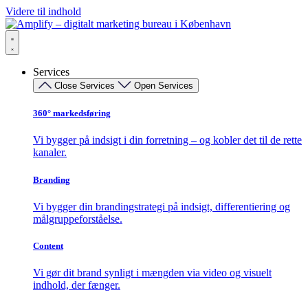
Videre til indhold
Services
Close Services
Open Services
360° markedsføring​
Vi bygger på indsigt i din forretning – og kobler det til de rette
kanaler.
Branding
Vi bygger din brandingstrategi på indsigt, differentiering og
målgruppeforståelse.
Content
Vi gør dit brand synligt i mængden via video og visuelt
indhold, der fænger.