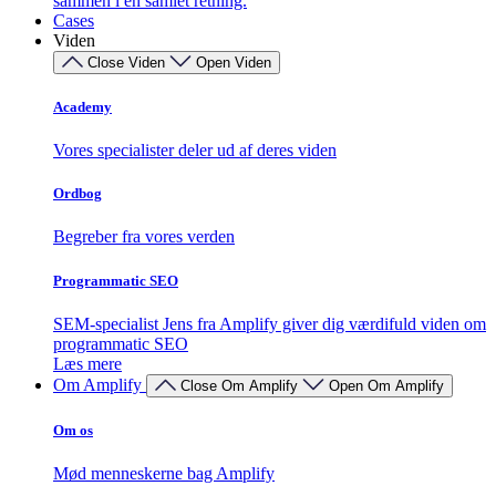
sammen i én samlet retning.
Cases
Viden
Close Viden
Open Viden
Academy
Vores specialister deler ud af deres viden
Ordbog
Begreber fra vores verden
Programmatic SEO
SEM-specialist Jens fra Amplify giver dig værdifuld viden om
programmatic SEO
Læs mere
Om Amplify
Close Om Amplify
Open Om Amplify
Om os
Mød menneskerne bag Amplify