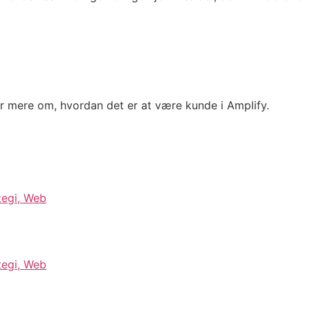
 mere om, hvordan det er at være kunde i Amplify.
tegi
,
Web
tegi
,
Web