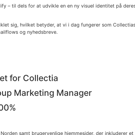
 – til dels for at udvikle en en ny visuel identitet på deres
let sig, hvilket betyder, at vi i dag fungerer som Collecti
ailflows og nyhedsbreve.
et for Collectia
roup Marketing Manager
200%
e Norden samt brugervenlige hjemmesider, der inkluderer et