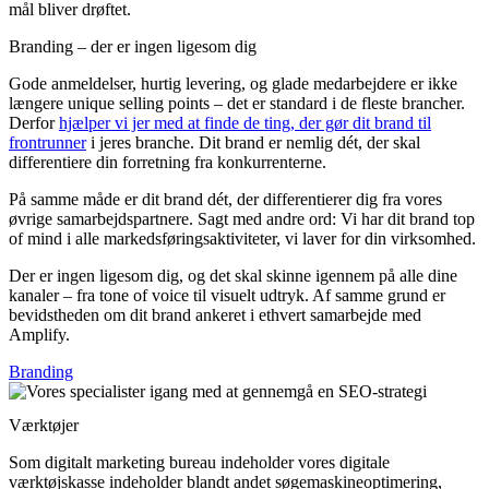
mål bliver drøftet.
Branding – der er ingen ligesom dig
Gode anmeldelser, hurtig levering, og glade medarbejdere er ikke
længere unique selling points – det er standard i de fleste brancher.
Derfor
hjælper vi jer med at finde de ting, der gør dit brand til
frontrunner
i jeres branche. Dit brand er nemlig dét, der skal
differentiere din forretning fra konkurrenterne.
På samme måde er dit brand dét, der differentierer dig fra vores
øvrige samarbejdspartnere. Sagt med andre ord: Vi har dit brand top
of mind i alle markedsføringsaktiviteter, vi laver for din virksomhed.
Der er ingen ligesom dig, og det skal skinne igennem på alle dine
kanaler – fra tone of voice til visuelt udtryk. Af samme grund er
bevidstheden om dit brand ankeret i ethvert samarbejde med
Amplify.
Branding
Værktøjer
Som digitalt marketing bureau indeholder vores digitale
værktøjskasse indeholder blandt andet søgemaskineoptimering,