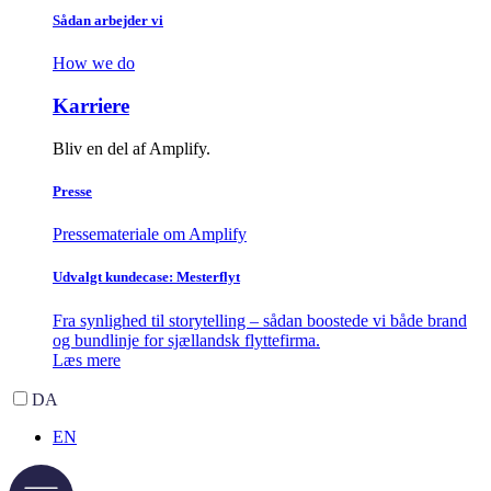
Sådan arbejder vi
How we do
Karriere
Bliv en del af Amplify.
Presse
Pressemateriale om Amplify
Udvalgt kundecase: Mesterflyt
Fra synlighed til storytelling – sådan boostede vi både brand
og bundlinje for sjællandsk flyttefirma.
Læs mere
DA
EN