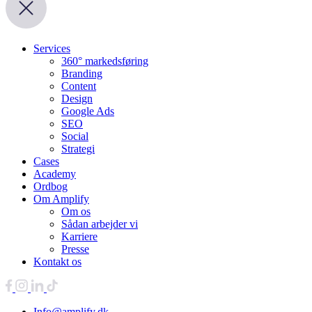
Services
360° markedsføring
Branding
Content
Design
Google Ads
SEO
Social
Strategi
Cases
Academy
Ordbog
Om Amplify
Om os
Sådan arbejder vi
Karriere
Presse
Kontakt os
Info@amplify.dk