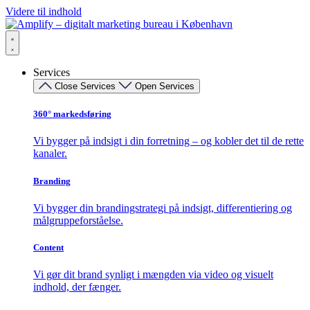
Videre til indhold
Services
Close Services
Open Services
360° markedsføring​
Vi bygger på indsigt i din forretning – og kobler det til de rette
kanaler.
Branding
Vi bygger din brandingstrategi på indsigt, differentiering og
målgruppeforståelse.
Content
Vi gør dit brand synligt i mængden via video og visuelt
indhold, der fænger.