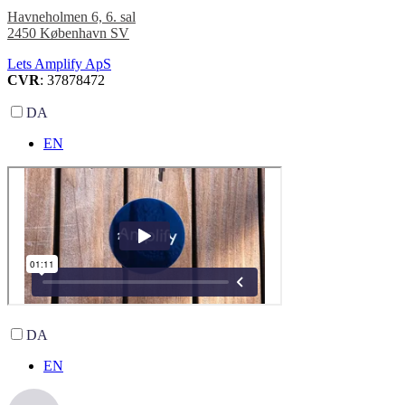
Havneholmen 6, 6. sal
2450 København SV
Lets Amplify ApS
CVR
: 37878472
DA
EN
DA
EN