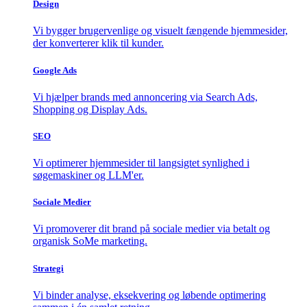
Design
Vi bygger brugervenlige og visuelt fængende hjemmesider,
der konverterer klik til kunder.
Google Ads
Vi hjælper brands med annoncering via Search Ads,
Shopping og Display Ads.
SEO
Vi optimerer hjemmesider til langsigtet synlighed i
søgemaskiner og LLM'er.
Sociale Medier
Vi promoverer dit brand på sociale medier via betalt og
organisk SoMe marketing.
Strategi
Vi binder analyse, eksekvering og løbende optimering