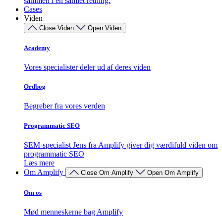
sammen i én samlet retning.
Cases
Viden
Close Viden
Open Viden
Academy
Vores specialister deler ud af deres viden
Ordbog
Begreber fra vores verden
Programmatic SEO
SEM-specialist Jens fra Amplify giver dig værdifuld viden om
programmatic SEO
Læs mere
Om Amplify
Close Om Amplify
Open Om Amplify
Om os
Mød menneskerne bag Amplify