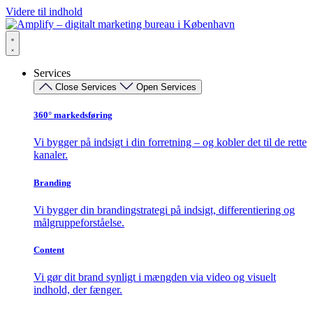
Videre til indhold
Services
Close Services
Open Services
360° markedsføring​
Vi bygger på indsigt i din forretning – og kobler det til de rette
kanaler.
Branding
Vi bygger din brandingstrategi på indsigt, differentiering og
målgruppeforståelse.
Content
Vi gør dit brand synligt i mængden via video og visuelt
indhold, der fænger.