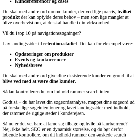
Kundereferencer og cases
Du skal med andre ord ramme kunder, der ved lige præcis,
hvilket
produkt
der kan opfylde deres behov – men som lige mangler at
blive overbevist om, at de skal handle i din virksomhed.
Vil du i top 10 på navigationssøgninger?
Lav landingssider til
retention-stadiet
. Det kan for eksempel være:
Opdateringer om produkter
Events og konkurrencer
Nyhedsbreve
Du skal med andre ord give dine eksisterende kunder en grund til at
blive ved med at være dine kunder
.
Sådan kontrollerer du, om indhold rammer search intent
Godt så – du har lavet din søgeordsanalyse, mappet dine søgeord ud
på forskellige søgeintentioner og lavet landingssider med indhold,
der rammer de rigtige steder i kunderejsen.
Så nu er det vel bare at læne sig tilbage og hvile på laurbærrene?
Nej, ikke helt. SEO er en dynamisk størrelse, og du bør derfor
løbende kontrollere, om dit indhold rammer den ønskede search