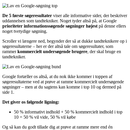
De 5 første søgeresultater
viser alle informative sider, der beskriver
uddannelsen som tandtekniker. Noget tyder altså på, at Google
prioriteter informationssøgende søgninger højest
på denne ellers
noget tvetydige søgning.
Scroller vi længere ned, begynder der så at dukke tandteknikere op i
søgeresultaterne – her er der altså tale om søgeresultater, som
rammer
kommercielt undersøgende brugere
, der skal bruge en
tandtekniker.
Google fortæller os altså, at du nok ikke kommer i toppen af
søgeresultaterne ved at prøve at ramme kommercielt undersøgende
søgninger – men at du sagtens kan komme i top 10 og dermed på
side 1.
Det giver os følgende ligning:
50 % informativt indhold + 50 % kommercielt indhold i top
10 =
50 % vil vide, 50 % vil købe
Og så kan du godt tillade dig at prøve at ramme mere end én