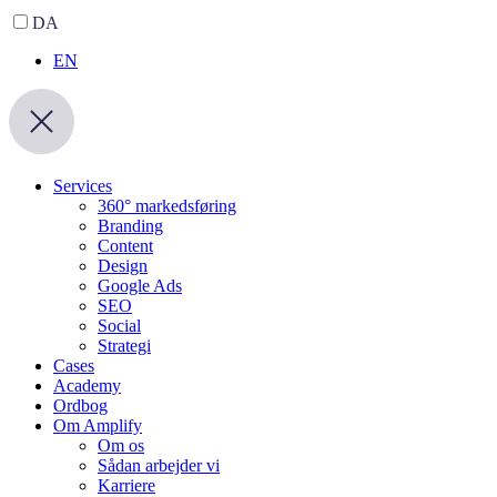
DA
EN
Services
360° markedsføring
Branding
Content
Design
Google Ads
SEO
Social
Strategi
Cases
Academy
Ordbog
Om Amplify
Om os
Sådan arbejder vi
Karriere