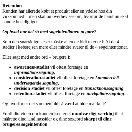
Retention
Kunden har allerede købt et produkt eller en ydelse hos din
virksomhed – men skal nu overbevises om, hvorfor de han/hun skal
handle hos dig igen.
Og hvad har det så med søgeintentionen at gøre?
Som den snarrådige læser måske allerede bidt mærke i: At de 4
stadier i købsrejsen mere eller mindre svarer til de 4 søgeintentioner.
Eller sagt med andre ord – brugere i:
awareness-stadiet
vil oftest foretage en
informationssøgning
,
consideration-stadiet
vil oftest foretage en
kommercielt
undersøgende søgning
,
decision-stadiet
vil oftest foretage en
transaktionssøgning
,
retention-stadiet
vil oftest foretage en
navigationssøgning
.
Og hvorfor er det sammenfald så værd at bide mærke i?
Fordi din viden om kunderejsen er et
uundværligt værktøj
til at
målrette dine landingssider og dine søgeord
skarpt til dine
brugeres søgeintention
.