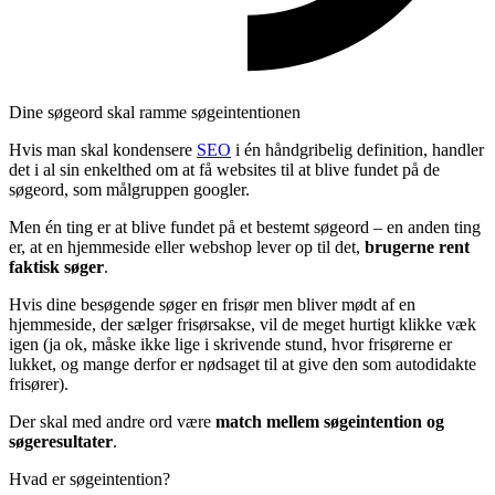
Dine søgeord skal ramme søgeintentionen
Hvis man skal kondensere
SEO
i én håndgribelig definition, handler
det i al sin enkelthed om at få websites til at blive fundet på de
søgeord, som målgruppen googler.
Men én ting er at blive fundet på et bestemt søgeord – en anden ting
er, at en hjemmeside eller webshop lever op til det,
brugerne rent
faktisk søger
.
Hvis dine besøgende søger en frisør men bliver mødt af en
hjemmeside, der sælger frisørsakse, vil de meget hurtigt klikke væk
igen (ja ok, måske ikke lige i skrivende stund, hvor frisørerne er
lukket, og mange derfor er nødsaget til at give den som autodidakte
frisører).
Der skal med andre ord være
match mellem søgeintention og
søgeresultater
.
Hvad er søgeintention?