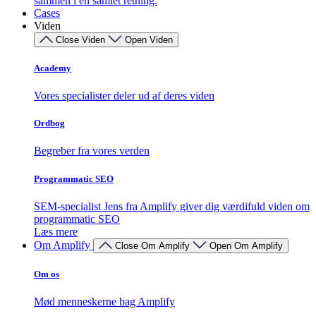
sammen i én samlet retning.
Cases
Viden
Close Viden
Open Viden
Academy
Vores specialister deler ud af deres viden
Ordbog
Begreber fra vores verden
Programmatic SEO
SEM-specialist Jens fra Amplify giver dig værdifuld viden om
programmatic SEO
Læs mere
Om Amplify
Close Om Amplify
Open Om Amplify
Om os
Mød menneskerne bag Amplify