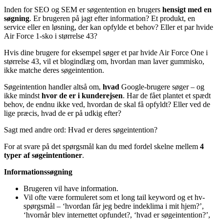
Inden for SEO og SEM er søgentention en brugers
hensigt med en
søgning
. Er brugeren på jagt efter information? Et produkt, en
service eller en løsning, der kan opfylde et behov? Eller et par hvide
Air Force 1-sko i størrelse 43?
Hvis dine brugere for eksempel søger et par hvide Air Force One i
størrelse 43, vil et blogindlæg om, hvordan man laver gummisko,
ikke matche deres søgeintention.
Søgeintention handler altså om,
hvad
Google-brugere søger – og
ikke mindst
hvor de er i kunderejsen
. Har de fået plantet et spædt
behov, de endnu ikke ved, hvordan de skal få opfyldt? Eller ved de
lige præcis, hvad de er på udkig efter?
Sagt med andre ord: Hvad er deres søgeintention?
For at svare på det spørgsmål kan du med fordel skelne mellem
4
typer af søgeintentioner
.
Informationssøgning
Brugeren vil have information.
Vil ofte være formuleret som et long tail keyword og et hv-
spørgsmål – ‘hvordan får jeg bedre indeklima i mit hjem?’,
‘hvornår blev internettet opfundet?, ‘hvad er søgeintention?’,