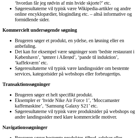
‘hvordan får jeg rødvin af min hvide skjorte?’ etc.
Søgeresultaterne vil typisk være Wikipedia-artikler og andre
online encyklopædier, blogindlæg etc. – altså informative og
formidlende sider.
Kommercielt undersøgende søgning
Brugeren søger et produkt, en ydelse, en løsning eller en
anbefaling.
Det kan for eksempel være søgninger som ‘bedste restaurant i
København’, ‘tømrer i Allerød’, ‘pande til induktion’,
‘kaffekværn’ etc.
Søgeresultaterne vil typisk være landingssider om bestemte
services, kategorisider på webshops eller forbrugertips.
Transaktionssøgninger
Brugeren søger et helt specifikt produkt.
Eksempler er ‘hvide Nike Air Force 1’, ‘Moccamaster
kaffemaskine’, ‘Samsung Galaxy S21’ etc.
Søgeresultaterne vil typisk være produktsider på webshops og
andre landingssider med klare kommercielle motiver.
Navigationssøgninger
Brugeren søger bestemte produkter, tilbud, ydelser eller