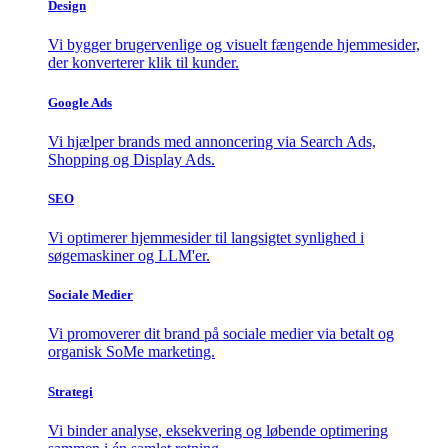
Design
Vi bygger brugervenlige og visuelt fængende hjemmesider,
der konverterer klik til kunder.
Google Ads
Vi hjælper brands med annoncering via Search Ads,
Shopping og Display Ads.
SEO
Vi optimerer hjemmesider til langsigtet synlighed i
søgemaskiner og LLM'er.
Sociale Medier
Vi promoverer dit brand på sociale medier via betalt og
organisk SoMe marketing.
Strategi
Vi binder analyse, eksekvering og løbende optimering