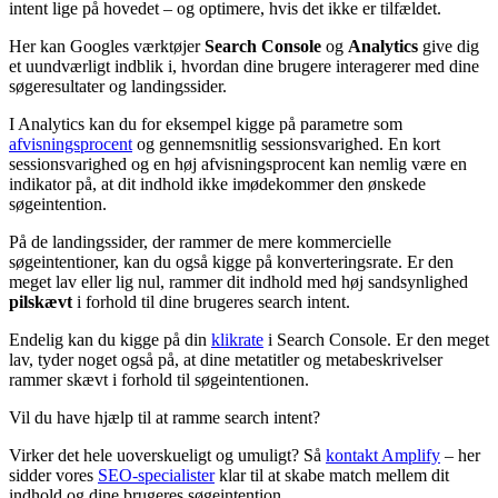
intent lige på hovedet – og optimere, hvis det ikke er tilfældet.
Her kan Googles værktøjer
Search Console
og
Analytics
give dig
et uundværligt indblik i, hvordan dine brugere interagerer med dine
søgeresultater og landingssider.
I Analytics kan du for eksempel kigge på parametre som
afvisningsprocent
og gennemsnitlig sessionsvarighed. En kort
sessionsvarighed og en høj afvisningsprocent kan nemlig være en
indikator på, at dit indhold ikke imødekommer den ønskede
søgeintention.
På de landingssider, der rammer de mere kommercielle
søgeintentioner, kan du også kigge på konverteringsrate. Er den
meget lav eller lig nul, rammer dit indhold med høj sandsynlighed
pilskævt
i forhold til dine brugeres search intent.
Endelig kan du kigge på din
klikrate
i Search Console. Er den meget
lav, tyder noget også på, at dine metatitler og metabeskrivelser
rammer skævt i forhold til søgeintentionen.
Vil du have hjælp til at ramme search intent?
Virker det hele uoverskueligt og umuligt? Så
kontakt Amplify
– her
sidder vores
SEO-specialister
klar til at skabe match mellem dit
indhold og dine brugeres søgeintention.