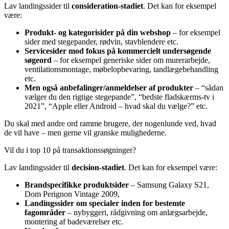
Lav landingssider til
consideration-stadiet
. Det kan for eksempel
være:
Produkt- og kategorisider på din webshop
– for eksempel
sider med stegepander, rødvin, stavblendere etc.
Servicesider mod fokus på kommercielt undersøgende
søgeord
– for eksempel generiske sider om murerarbejde,
ventilationsmontage, møbelopbevaring, tandlægebehandling
etc.
Men også anbefalinger/anmeldelser af produkter
– “sådan
vælger du den rigtige stegepande”, “bedste fladskærms-tv i
2021”, “Apple eller Android – hvad skal du vælge?” etc.
Du skal med andre ord ramme brugere, der nogenlunde ved, hvad
de vil have – men gerne vil granske mulighederne.
Vil du i top 10 på transaktionssøgninger?
Lav landingssider til
decision-stadiet
. Det kan for eksempel være:
Brandspecifikke produktsider
– Samsung Galaxy S21,
Dom Perignon Vintage 2009,
Landingssider om specialer inden for bestemte
fagområder
– nybyggeri, rådgivning om anlægsarbejde,
montering af badeværelser etc.