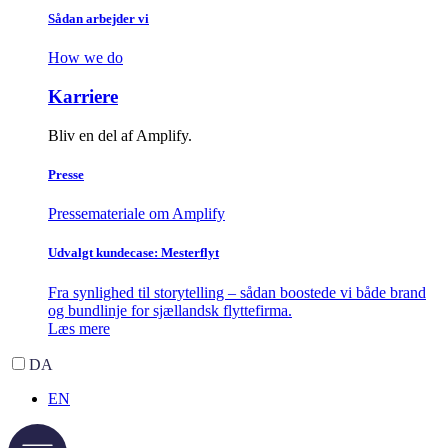
Sådan arbejder vi
How we do
Karriere
Bliv en del af Amplify.
Presse
Pressemateriale om Amplify
Udvalgt kundecase: Mesterflyt
Fra synlighed til storytelling – sådan boostede vi både brand
og bundlinje for sjællandsk flyttefirma.
Læs mere
DA
EN