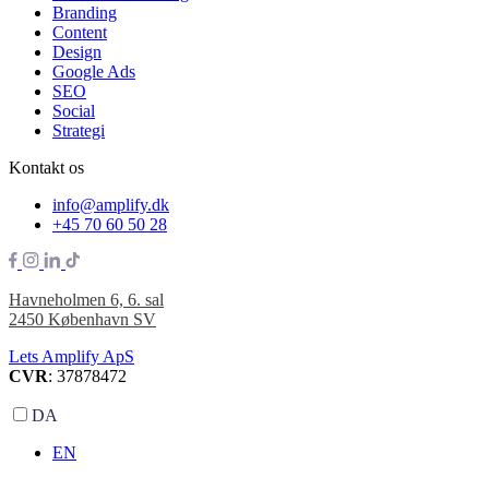
Branding
Content
Design
Google Ads
SEO
Social
Strategi
Kontakt os
info@amplify.dk
+45 70 60 50 28
Havneholmen 6, 6. sal
2450 København SV
Lets Amplify ApS
CVR
: 37878472
DA
EN