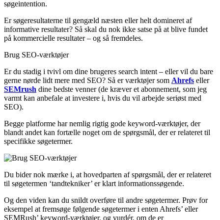
søgeintention.
Er søgeresultaterne til gengæld næsten eller helt domineret af
informative resultater? Så skal du nok ikke satse på at blive fundet
på kommercielle resultater – og så fremdeles.
Brug SEO-værktøjer
Er du stadig i tvivl om dine brugeres search intent – eller vil du bare
gerne nørde lidt mere med SEO? Så er værktøjer som
Ahrefs
eller
SEMrush
dine bedste venner (de kræver et abonnement, som jeg
varmt kan anbefale at investere i, hvis du vil arbejde seriøst med
SEO).
Begge platforme har nemlig rigtig gode keyword-værktøjer, der
blandt andet kan fortælle noget om de spørgsmål, der er relateret til
specifikke søgetermer.
Du bider nok mærke i, at hovedparten af spørgsmål, der er relateret
til søgetermen ‘tandtekniker’ er klart informationssøgende.
Og den viden kan du snildt overføre til andre søgetermer. Prøv for
eksempel at fremsøge følgende søgetermer i enten Ahrefs’ eller
SEMRush’ keyword-værktøjer, og vurdér, om de er