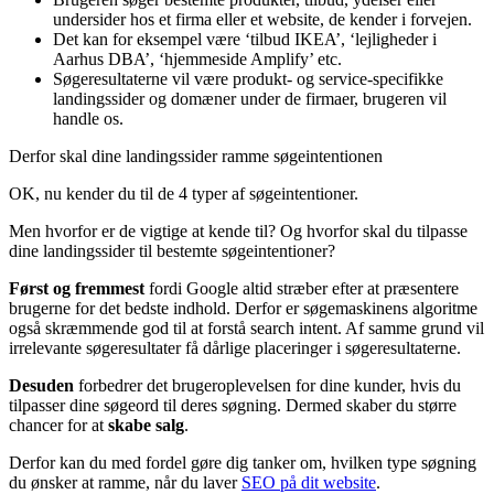
undersider hos et firma eller et website, de kender i forvejen.
Det kan for eksempel være ‘tilbud IKEA’, ‘lejligheder i
Aarhus DBA’, ‘hjemmeside Amplify’ etc.
Søgeresultaterne vil være produkt- og service-specifikke
landingssider og domæner under de firmaer, brugeren vil
handle os.
Derfor skal dine landingssider ramme søgeintentionen
OK, nu kender du til de 4 typer af søgeintentioner.
Men hvorfor er de vigtige at kende til? Og hvorfor skal du tilpasse
dine landingssider til bestemte søgeintentioner?
Først og fremmest
fordi Google altid stræber efter at præsentere
brugerne for det bedste indhold. Derfor er søgemaskinens algoritme
også skræmmende god til at forstå search intent. Af samme grund vil
irrelevante søgeresultater få dårlige placeringer i søgeresultaterne.
Desuden
forbedrer det brugeroplevelsen for dine kunder, hvis du
tilpasser dine søgeord til deres søgning. Dermed skaber du større
chancer for at
skabe salg
.
Derfor kan du med fordel gøre dig tanker om, hvilken type søgning
du ønsker at ramme, når du laver
SEO på dit website
.