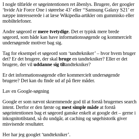
I nogle tilfælde er søgeintentionen ret åbenlys. Brugere, der googler
‘hvide Air Force One i størrelse 43’ eller ‘‘Samsung Galaxy S21’ er
næppe interesserede i at læse Wikipedia-artikler om gummisko eller
mobiltelefoner.
Andre søgeord er
mere tvetydige
. Det er typisk mere brede
søgeord, som både kan have informationssøgende og kommercielt
undersøgende motiver bag sig.
Tag for eksempel et søgeord som ‘tandtekniker’ – hvor hvem bruger
det? Er det brugere, der skal
bruge
en tandtekniker? Eller er det
brugere, der vil
uddanne sig til
tandtekniker?
Er det informationssøgende eller kommercielt undersøgende
brugere? Det kan du finde ud af på flere måder.
Lav en Google-søgning
Google er som nævnt skræmmende god til at forstå brugernes search
intent. Derfor er den første og
mest simple måde
at forstå
søgeintentionen bag et søgeord ganske enkelt at google det – gerne i
inkognitotilstand, så du undgår, at caching og søgehistorik giver
misvisende resultater.
Her har jeg googlet ‘tandtekniker’.