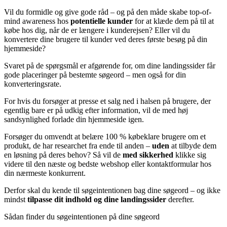
Vil du formidle og give gode råd – og på den måde skabe top-of-
mind awareness hos
potentielle kunder
for at klæde dem på til at
købe hos dig, når de er længere i kunderejsen? Eller vil du
konvertere dine brugere til kunder ved deres første besøg på din
hjemmeside?
Svaret på de spørgsmål er afgørende for, om dine landingssider får
gode placeringer på bestemte søgeord – men også for din
konverteringsrate.
For hvis du forsøger at presse et salg ned i halsen på brugere, der
egentlig bare er på udkig efter information, vil de med høj
sandsynlighed forlade din hjemmeside igen.
Forsøger du omvendt at belære 100 % købeklare brugere om et
produkt, de har researchet fra ende til anden –
uden
at tilbyde dem
en løsning på deres behov? Så vil de
med sikkerhed
klikke sig
videre til den næste og bedste webshop eller kontaktformular hos
din nærmeste konkurrent.
Derfor skal du kende til søgeintentionen bag dine søgeord – og ikke
mindst
tilpasse dit indhold og dine landingssider
derefter.
Sådan finder du søgeintentionen på dine søgeord