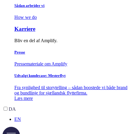
Sådan arbejder vi
How we do
Karriere
Bliv en del af Amplify.
Presse
Pressemateriale om Amplify
Udvalgt kundecase: Mesterflyt
Fra synlighed til storytelling – sådan boostede vi både brand
og bundlinje for sjællandsk flyttefirma.
Læs mere
DA
EN