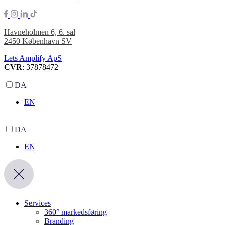
Havneholmen 6, 6. sal
2450 København SV
Lets Amplify ApS
CVR
: 37878472
DA
EN
DA
EN
Services
360° markedsføring
Branding