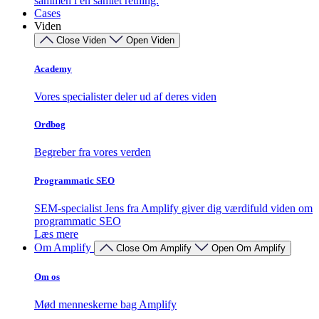
sammen i én samlet retning.
Cases
Viden
Close Viden
Open Viden
Academy
Vores specialister deler ud af deres viden
Ordbog
Begreber fra vores verden
Programmatic SEO
SEM-specialist Jens fra Amplify giver dig værdifuld viden om
programmatic SEO
Læs mere
Om Amplify
Close Om Amplify
Open Om Amplify
Om os
Mød menneskerne bag Amplify