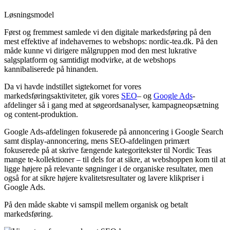
Løsningsmodel
Først og fremmest samlede vi den digitale markedsføring på den
mest effektive af indehavernes to webshops: nordic-tea.dk. På den
måde kunne vi dirigere målgruppen mod den mest lukrative
salgsplatform og samtidigt modvirke, at de webshops
kannibaliserede på hinanden.
Da vi havde indstillet sigtekornet for vores
markedsføringsaktiviteter, gik vores
SEO
– og
Google Ads
-
afdelinger så i gang med at søgeordsanalyser, kampagneopsætning
og content-produktion.
Google Ads-afdelingen fokuserede på annoncering i Google Search
samt display-annoncering, mens SEO-afdelingen primært
fokuserede på at skrive fængende kategoritekster til Nordic Teas
mange te-kollektioner – til dels for at sikre, at webshoppen kom til at
ligge højere på relevante søgninger i de organiske resultater, men
også for at sikre højere kvalitetsresultater og lavere klikpriser i
Google Ads.
På den måde skabte vi samspil mellem organisk og betalt
markedsføring.