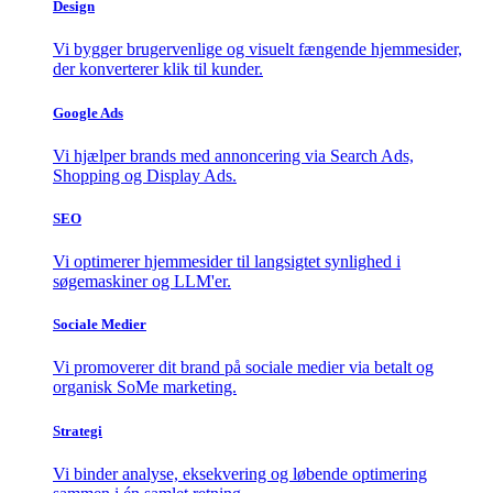
Design
Vi bygger brugervenlige og visuelt fængende hjemmesider,
der konverterer klik til kunder.
Google Ads
Vi hjælper brands med annoncering via Search Ads,
Shopping og Display Ads.
SEO
Vi optimerer hjemmesider til langsigtet synlighed i
søgemaskiner og LLM'er.
Sociale Medier
Vi promoverer dit brand på sociale medier via betalt og
organisk SoMe marketing.
Strategi
Vi binder analyse, eksekvering og løbende optimering