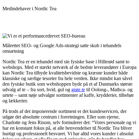
Medindehaver i Nordic Tea
Målrettet SEO- og Google Ads-strategi satte skub i tehandels
omsætning
Nordic Tea er en tehandel med sin fysiske base i Hillerød samt to
webshops. Med et stærkt netværk af de bedste leverandører i Europa
kan Nordic Tea tilbyde kvalitetsbevidste og kræsne kunder både
klassiske og særlige tesorter fra hele verden. Ikke mindst kan såvel
den fysiske butik som webshoppen byde på et af Danmarks største
udvalg af te – fra sort, hvid, gul og
grøn te
til Oolong-, Mathca- og
urtete – samt nøje udvalgte sortimenter af kaffe, krydderier, tilbehør
og lækkerier.
På trods af det imponerende sortiment er det kundeservicen, der
udgør det absolutte centrum i forretningen. Eller som ejerne,
Charlotte og Jens Risom, selv formulerer det: “Vores personale og vi
har en konstant fokus på, at alle henvendelser til Nordic Tea bliver
hurtigt og professionelt besvaret. Vi har altid vores kunder i absolut