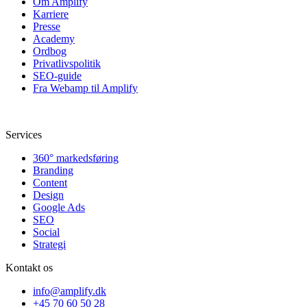
Om Amplify
Karriere
Presse
Academy
Ordbog
Privatlivspolitik
SEO-guide
Fra Webamp til Amplify
Services
360° markedsføring
Branding
Content
Design
Google Ads
SEO
Social
Strategi
Kontakt os
info@amplify.dk
+45 70 60 50 28