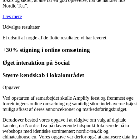
fokus og sikrer, at alle får en god oplevelse, når de handler hos
Nordic Tea”.
Læs mere
Udvalgte resultater
Et udsnit af nogle af de flotte resultater, vi har leveret.
+30% stigning i online omsætning
Øget interaktion på Social
Større kendskab i lokalområdet
Opgaven
Ved opstarten af samarbejdet skulle Amplify først og fremmest øge
forretningens online omsætning og samtidig sikre indehaverne højest
muligt afkast af deres annoncekroner og markedsføringsbudget.
Derudover bestod vores opgave i at rådgive om valg af digitale
kanaler, da Nordic Tea på daværende tidspunkt fokuserede på to
webshops med identiske sortimenter; nordic-tea.dk og
chinateahouse.eu. Vores opgave var derfor også at analysere data fra