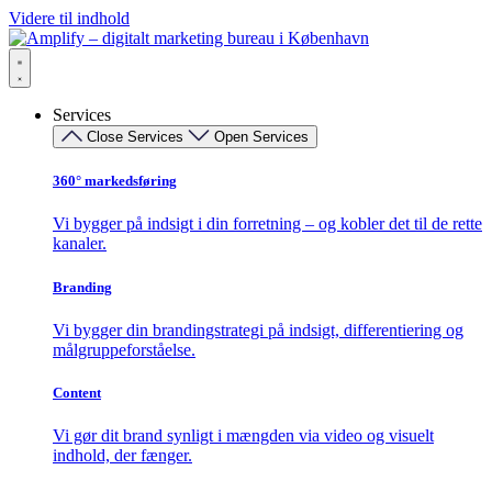
Videre til indhold
Services
Close Services
Open Services
360° markedsføring​
Vi bygger på indsigt i din forretning – og kobler det til de rette
kanaler.
Branding
Vi bygger din brandingstrategi på indsigt, differentiering og
målgruppeforståelse.
Content
Vi gør dit brand synligt i mængden via video og visuelt
indhold, der fænger.