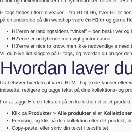
rubrik og mellemrubrikker i en nyhedsartikel fortæller læser
H-tags findes i flere niveauer – fra H1 til H6, hvor H1 er de
på en underside på din webshop være
én H1’er
og gerne
fl
H1’eren er landingssidens “vinkel” – den beskriver og
H2’erne er uddybende men vigtig information
H3’erne er nice to know, men ikke nødvendigvis need 
Vil du blive lidt klogere på H-tags, og hvordan du bruger d
Hvordan laver du
Du behøver hverken at være HTML-haj, kode-knuser eller web
indsætte, redigere og tagge tekst på dine kollektions- og pr
For at tagge H’ere i teksten på en kollektion eller et produkt
Klik på
Produkter
>
Alle produkter
eller
Kollektioner
Fremsøg, og klik på den kollektion eller det produkt, du 
Copy-paste, eller skriv din tekst i tekstfeltet