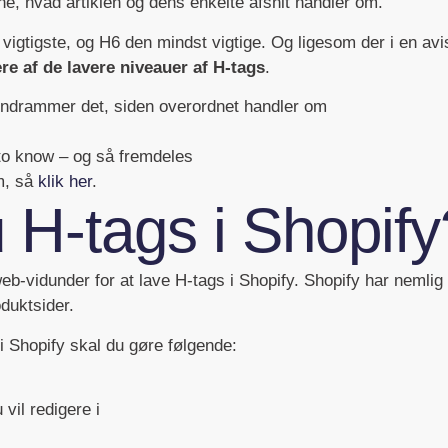
ne, hvad artiklen og dens enkelte afsnit handler om.
n vigtigste, og H6 den mindst vigtige. Og ligesom der i en avi
ere af de lavere niveauer af H-tags
.
 indrammer det, siden overordnet handler om
to know – og så fremdeles
em, så
klik her
.
 H-tags i Shopify
-vidunder for at lave H-tags i Shopify. Shopify har nemlig 
oduktsider.
 i Shopify skal du gøre følgende:
vil redigere i