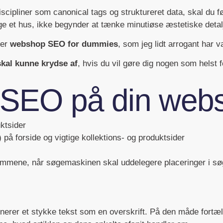
scipliner som canonical tags og struktureret data, skal du
 et hus, ikke begynder at tænke minutiøse æstetiske detalje
ler
webshop SEO for dummies
, som jeg lidt arrogant har v
skal kunne krydse af
, hvis du vil gøre dig nogen som helst
SEO på din web
uktsider
 på forside og vigtige kollektions- og produktsider
ømmene, når søgemaskinen skal uddelegere placeringer i søge
nerer et stykke tekst som en overskrift. På den måde fortæ