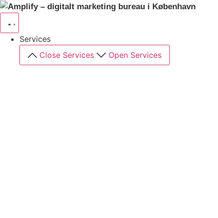
Videre
til
indhold
Services
Close Services
Open Services
360° markedsføring​
Vi bygger på indsigt i din forretning – og kobler det
til de rette kanaler.
Branding
Vi bygger din brandingstrategi på indsigt,
differentiering og målgruppeforståelse.
Content
Vi gør dit brand synligt i mængden via video og
visuelt indhold, der fænger.