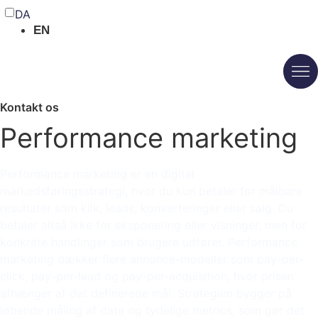
DA
EN
Kontakt os
Performance marketing
Performance marketing er en digital
markedsføringsstrategi, hvor du kun betaler for målbare
resultater som klik, leads, konverteringer eller salg. Du
betaler altså ikke for eksponering eller visninger, men for
konkrete handlinger som brugere udfører. Performance
marketing dækker flere annonce-modeller som pay-per-
click, pay-per-lead og pay-per-acquisition, hvor prisen
afhænger af det definerede mål. Strategien bygger på
løbende måling af data og tydelige metrics, som gør det