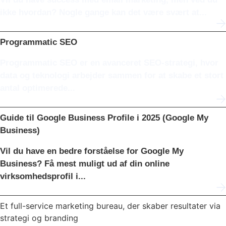
ikke hvordan? Nogle gange kan det være svært at...
Programmatic SEO
Programmatic SEO er en avanceret SEO-strategi, hvor
data og teknologi arbejder sammen for at skabe et stort
antal optimerede...
Guide til Google Business Profile i 2025 (Google My
Business)
Vil du have en bedre forståelse for Google My
Business? Få mest muligt ud af din online
virksomhedsprofil i...
Et full-service marketing bureau, der skaber resultater via
strategi og branding