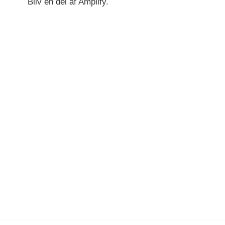
Bliv en del af Amplify.
Presse
Pressemateriale om Amplify
Udvalgt kundecase: Mesterflyt
Fra synlighed til storytelling – sådan boostede vi
både brand og bundlinje for sjællandsk flyttefirma.
Læs mere