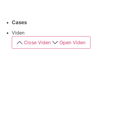
Vi binder analyse, eksekvering og løbende
optimering sammen i én samlet retning.
Cases
Viden
Close Viden
Open Viden
Academy
Vores specialister deler ud af deres viden
Ordbog
Begreber fra vores verden