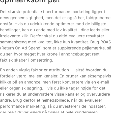
Det største potentiale i performance marketing ligger i
dens gennemsigtighed, men det er også her, faldgruberne
opstår. Hvis du udelukkende optimerer mod de billigste
handlinger, kan du ende med lav kvalitet i dine leads eller
irrelevante klik. Derfor skal du altid evaluere resultater i
sammenhæng med kvalitet, ikke kun kvantitet. Brug ROAS
(Return On Ad Spend) som et supplerende pejlemærke, så
du ser, hvor meget hver krone i annoncebudget rent
faktisk skaber i omsætning.
En anden vigtig faktor er attribution — altså hvordan du
fordeler værdi mellem kanaler. En bruger kan eksempelvis
klikke på en annonce, men først konvertere via en e-mail
eller organisk søgning. Hvis du ikke tager højde for det,
risikerer du at undervurdere visse kanaler og overvurdere
andre. Brug derfor et helhedsbillede, når du evaluerer
performance marketing, så du investerer i de indsatser,
der reelt driver værdi på tværs af hele kunderejsen.