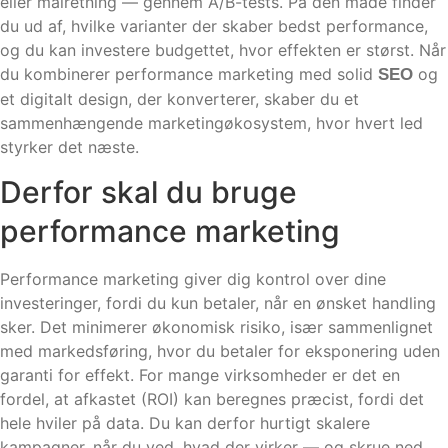
eller målretning — gennem A/B-tests. På den måde finder
du ud af, hvilke varianter der skaber bedst performance,
og du kan investere budgettet, hvor effekten er størst. Når
du kombinerer performance marketing med solid
og
SEO
et digitalt design, der konverterer, skaber du et
sammenhængende marketingøkosystem, hvor hvert led
styrker det næste.
Derfor skal du bruge
performance marketing
Performance marketing giver dig kontrol over dine
investeringer, fordi du kun betaler, når en ønsket handling
sker. Det minimerer økonomisk risiko, især sammenlignet
med markedsføring, hvor du betaler for eksponering uden
garanti for effekt. For mange virksomheder er det en
fordel, at afkastet (ROI) kan beregnes præcist, fordi det
hele hviler på data. Du kan derfor hurtigt skalere
kampagner, når du ved, hvad der virker — og skrue ned,