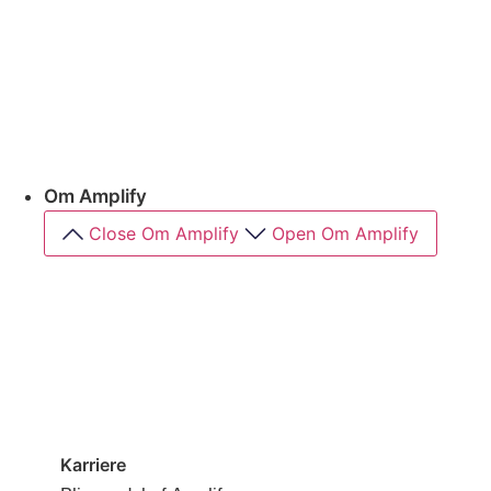
Programmatic SEO
SEM-specialist Jens fra Amplify giver dig
værdifuld viden om programmatic SEO
Læs mere
Om Amplify
Close Om Amplify
Open Om Amplify
Om os
Mød menneskerne bag Amplify
Sådan arbejder vi
How we do
Karriere