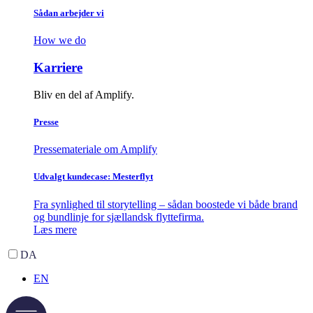
Sådan arbejder vi
How we do
Karriere
Bliv en del af Amplify.
Presse
Pressemateriale om Amplify
Udvalgt kundecase: Mesterflyt
Fra synlighed til storytelling – sådan boostede vi både brand
og bundlinje for sjællandsk flyttefirma.
Læs mere
DA
EN