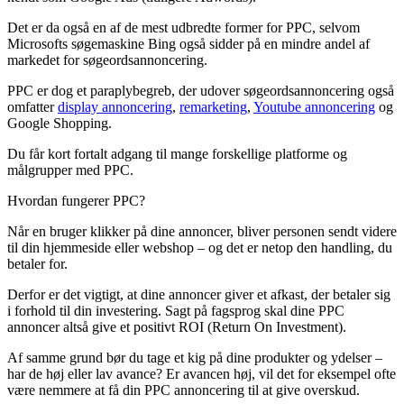
Det er da også en af de mest udbredte former for PPC, selvom
Microsofts søgemaskine Bing også sidder på en mindre andel af
markedet for søgeordsannoncering.
PPC er dog et paraplybegreb, der udover søgeordsannoncering også
omfatter
display annoncering
,
remarketing
,
Youtube annoncering
og
Google Shopping.
Du får kort fortalt adgang til mange forskellige platforme og
målgrupper med PPC.
Hvordan fungerer PPC?
Når en bruger klikker på dine annoncer, bliver personen sendt videre
til din hjemmeside eller webshop – og det er netop den handling, du
betaler for.
Derfor er det vigtigt, at dine annoncer giver et afkast, der betaler sig
i forhold til din investering. Sagt på fagsprog skal dine PPC
annoncer altså give et positivt ROI (Return On Investment).
Af samme grund bør du tage et kig på dine produkter og ydelser –
har de høj eller lav avance? Er avancen høj, vil det for eksempel ofte
være nemmere at få din PPC annoncering til at give overskud.