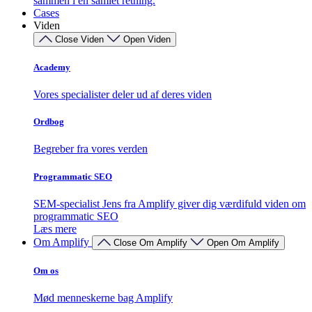
sammen i én samlet retning.
Cases
Viden
Close Viden
Open Viden
Academy
Vores specialister deler ud af deres viden
Ordbog
Begreber fra vores verden
Programmatic SEO
SEM-specialist Jens fra Amplify giver dig værdifuld viden om
programmatic SEO
Læs mere
Om Amplify
Close Om Amplify
Open Om Amplify
Om os
Mød menneskerne bag Amplify