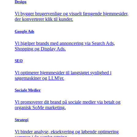
Design
Vi bygger brugervenlige og visuelt fængende hjemmesider,
der konverterer klik til kunder.
Google Ads
Vi hjælper brands med annoncering via Search Ads,
Shopping og Display Ads.
SEO
Vi optimerer hjemmesider til langsigtet synlighed i
søgemaskiner og LLM'er.
Sociale Medier
Vi promoverer dit brand på sociale medier via betalt og
organisk SoMe marketing.
Strategi
Vi binder analyse, eksekvering og løbende optimering