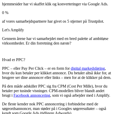
hjemmesider har vi skaffet klik og konverteringer via Google Ads.
0
%
af vores samarbejdspartnere har givet os 5 stjerner på Trustpilot.
Let's
Amplify
Gennem årene har vi samarbejdet med en bred palette af ambitiøse
virksomheder. Er din forretning den næste?
Hvad er PPC?
PPC – eller Pay Per Click – er en form for
digital markedsføring
,
hvor du kun betaler per klikket annonce. Du betaler altså ikke for, at
brugere ser dine annoncer eller links – men for at de klikker på dem.
På den måde adskiller PPC sig fra CPM (Cost Per Mille), hvor du
betaler per tusinde visninger. CPM-modellen bliver blandt andet
brugt i
Facebook annoncering
, som vi også arbejder med i Amplify.
De fleste kender nok PPC annoncering i forbindelse med de
søgeordsannoncer, man støder på i Googles søgeresultater – også
kendt som Google Ads (tidligere Adwords).