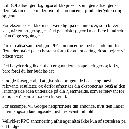
Dit ROI afhænger dog også af klikprisen, som igen afhænger af
flere faktorer – herunder hvor du annoncerer, produkter/ydelser og
søgeord.
For eksempel vil klikprisen være høj på de annoncer, som bliver
vist, når en bruger søger på et generisk søgeord med flere hundrede
månedlige søgninger.
Du kan altså sammenligne PPC annoncering med en auktion. Jo
flere, der byder på en bestemt form for annoncering, desto højere vil
prisen være.
Det betyder dog ikke, at du er garanteret eksponeringer og kliks,
bare fordi du har budt højest.
Google forsøger altid at give sine brugere de bedste og mest
relevante resultater, og derfor afhænger din eksponering også af den
landingsside (den underside på din hjemmeside, som er relevant for
annoncen), som annoncen linker til.
For eksempel vil Google nedprioritere din annonce, hvis den linker
til en langsom landingsside med irrelevant indhold.
Vellykket PPC annoncering afhænger altså ikke kun af størrelsen på
dit budget.