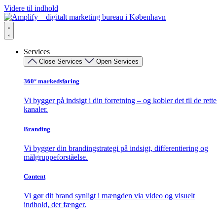
Videre til indhold
Services
Close Services
Open Services
360° markedsføring​
Vi bygger på indsigt i din forretning – og kobler det til de rette
kanaler.
Branding
Vi bygger din brandingstrategi på indsigt, differentiering og
målgruppeforståelse.
Content
Vi gør dit brand synligt i mængden via video og visuelt
indhold, der fænger.