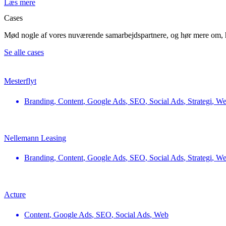
Læs mere
Cases
Mød nogle af vores nuværende samarbejdspartnere, og hør mere om, h
Se alle cases
Mesterflyt
Branding
,
Content
,
Google Ads
,
SEO
,
Social Ads
,
Strategi
,
We
Nellemann Leasing
Branding
,
Content
,
Google Ads
,
SEO
,
Social Ads
,
Strategi
,
We
Acture
Content
,
Google Ads
,
SEO
,
Social Ads
,
Web