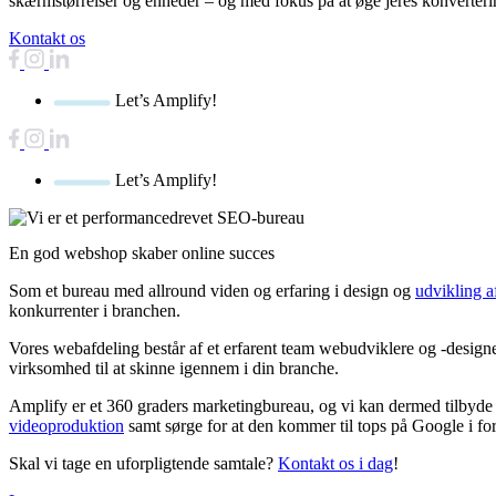
skærmstørrelser og enheder – og med fokus på at øge jeres konverteri
Kontakt os
Let’s Amplify!
Let’s Amplify!
En god webshop skaber online succes
Som et bureau med allround viden og erfaring i design og
udvikling 
konkurrenter i branchen.
Vores webafdeling består af et erfarent team webudviklere og -design
virksomhed til at skinne igennem i din branche.
Amplify er et 360 graders marketingbureau, og vi kan dermed tilbyde 
videoproduktion
samt sørge for at den kommer til tops på Google i f
Skal vi tage en uforpligtende samtale?
Kontakt os i dag
!