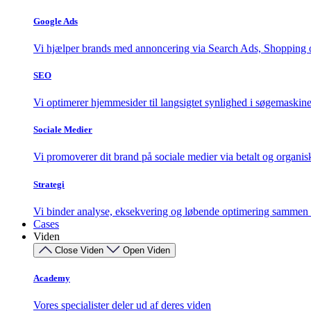
Google Ads
Vi hjælper brands med annoncering via Search Ads, Shopping 
SEO
Vi optimerer hjemmesider til langsigtet synlighed i søgemaskin
Sociale Medier
Vi promoverer dit brand på sociale medier via betalt og organ
Strategi
Vi binder analyse, eksekvering og løbende optimering sammen i
Cases
Viden
Close Viden
Open Viden
Academy
Vores specialister deler ud af deres viden