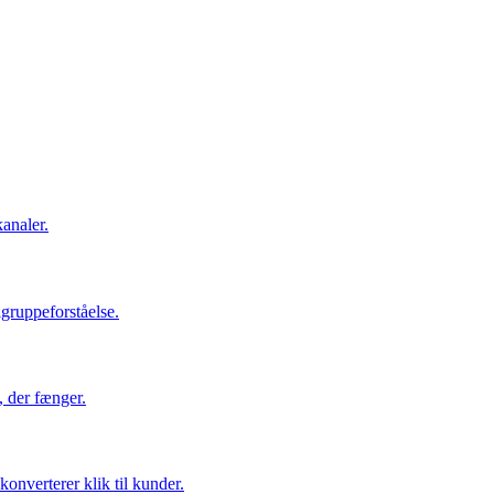
kanaler.
lgruppeforståelse.
, der fænger.
onverterer klik til kunder.