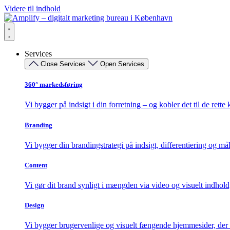
Videre til indhold
Services
Close Services
Open Services
360° markedsføring​
Vi bygger på indsigt i din forretning – og kobler det til de rette 
Branding
Vi bygger din brandingstrategi på indsigt, differentiering og må
Content
Vi gør dit brand synligt i mængden via video og visuelt indhold
Design
Vi bygger brugervenlige og visuelt fængende hjemmesider, der k