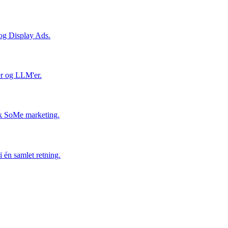
og Display Ads.
er og LLM'er.
isk SoMe marketing.
 én samlet retning.