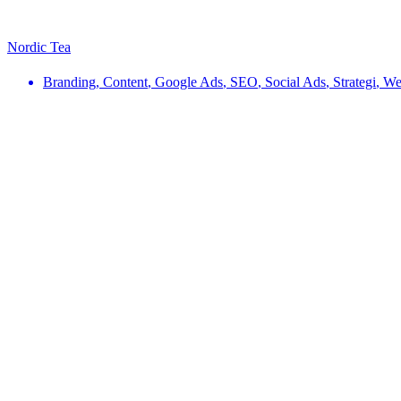
Nordic Tea
Branding
,
Content
,
Google Ads
,
SEO
,
Social Ads
,
Strategi
,
We