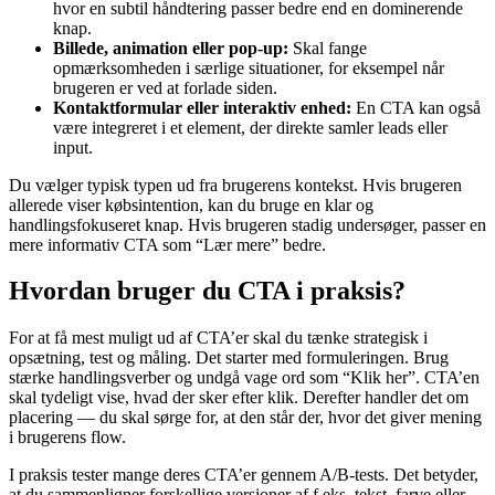
hvor en subtil håndtering passer bedre end en dominerende
knap.
Billede, animation eller pop-up:
Skal fange
opmærksomheden i særlige situationer, for eksempel når
brugeren er ved at forlade siden.
Kontaktformular eller interaktiv enhed:
En CTA kan også
være integreret i et element, der direkte samler leads eller
input.
Du vælger typisk typen ud fra brugerens kontekst. Hvis brugeren
allerede viser købsintention, kan du bruge en klar og
handlingsfokuseret knap. Hvis brugeren stadig undersøger, passer en
mere informativ CTA som “Lær mere” bedre.
Hvordan bruger du CTA i praksis?
For at få mest muligt ud af CTA’er skal du tænke strategisk i
opsætning, test og måling. Det starter med formuleringen. Brug
stærke handlingsverber og undgå vage ord som “Klik her”. CTA’en
skal tydeligt vise, hvad der sker efter klik. Derefter handler det om
placering — du skal sørge for, at den står der, hvor det giver mening
i brugerens flow.
I praksis tester mange deres CTA’er gennem A/B-tests. Det betyder,
at du sammenligner forskellige versioner af f.eks. tekst, farve eller