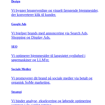
Design
Vi bygger brugervenlige og visuelt fængende hjemmesider,
der konverterer klik til kunder.
Google Ads
Vi hjælper brands med annoncering via Search Ads,
Shopping og Display Ads.
SEO
Vi optimerer hjemmesider til langsigtet synlighed i
søgemaskiner og LLM'er.
Sociale Medier
Vi promoverer dit brand på sociale medier via betalt og
organisk SoMe marketing.
Strategi
Vi binder analyse, eksekvering og løbende optimering