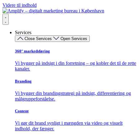
Videre til indhold
Services
Close Services
Open Services
360° markedsføring​
Vi bygger på indsigt i din forretning – og kobler det til de rette
kanaler.
Branding
Vi bygger din brandingstrategi på indsigt, differentiering og
målgruppeforståelse.
Content
Vi gør dit brand synligt i mængden via video og visuelt
indhold, der fænger.