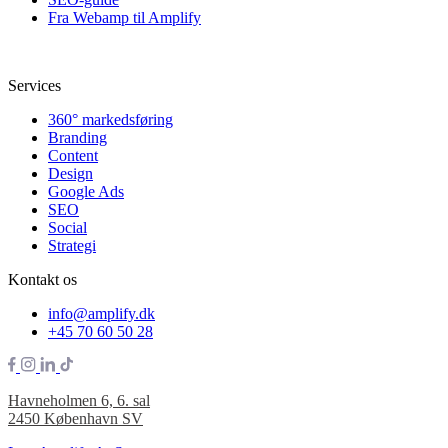
Fra Webamp til Amplify
Services
360° markedsføring
Branding
Content
Design
Google Ads
SEO
Social
Strategi
Kontakt os
info@amplify.dk
+45 70 60 50 28
Havneholmen 6, 6. sal
2450 København SV