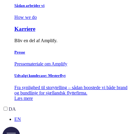
Sådan arbejder vi
How we do
Karriere
Bliv en del af Amplify.
Presse
Pressemateriale om Amplify
Udvalgt kundecase: Mesterflyt
Fra synlighed til storytelling – sådan boostede vi både brand
og bundlinje for sjællandsk flyttefirma.
Læs mere
DA
EN