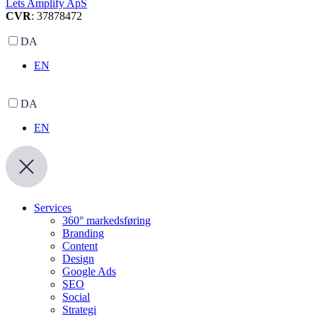
Lets Amplify ApS
CVR
: 37878472
DA
EN
DA
EN
Services
360° markedsføring
Branding
Content
Design
Google Ads
SEO
Social
Strategi