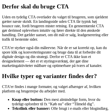
Derfor skal du bruge CTA
Uden en tydelig CTA overlader du valget til brugeren, som sjældent
gætter næste skridt. En landingsside uden CTA får typisk høj
bounce rate, fordi brugeren mister retning. En gennemtænkt CTA
gør derimod oplevelsen intuitiv og fører direkte til den ønskede
handling. Det gælder uanset, om dit mål er salg, leadgenerering eller
trafik til bestemte sider.
CTA’er styrker også din måleevne. Når de er sat korrekt op, kan du
spore klik og konverteringsrater og bruge data til at forbedre dit
digitale design og din strategi. Derfor er CTA ikke kun et
designelement — det er et styringsværktøj, der gør dine
marketingaktiviteter målbare og optimerbare på tværs af kanaler.
Hvilke typer og varianter findes der?
CTA’er findes i mange formater, og valget afhænger af, hvilken
platform og brugerrejse du arbejder med.
Knap eller button:
Den mest almindelige form, hvor du
tydeligt opfordrer til fx “Køb nu” eller “Tilmeld dig”.
Tekstlink eller banner:
Ofte brugt i e-mails eller blogindlæg,