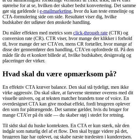
størrelse for at se, hvilken der skaber bedst konvertering. Det samme
gør sig gældende i
e-mailmarketing
, hvor du kan teste emnelinje og
CTA-formulering side om side. Resultatet viser dig, hvilke
budskaber der udløser den ønskede handling.
Du måler effekten med metrics som
click-through rate
(CTR) og
conversion rate (CR). CTR viser, hvor mange der klikker i forhold
til, hvor mange der ser CTA’en, mens CR fortæller, hvor mange af
disse der gennemfører den handling, CTA’en opfordrede til. På den
måde får du et konkret billede af, hvilke budskaber, designvalg og
placeringer der virker.
Hvad skal du være opmærksom på?
En effektiv CTA kræver balance. Den skal stå tydeligt, men ikke
virke aggressiv. Du skal sikre, at farverne stemmer overens med dit
visuelle univers, og at teksten matcher brandets tone of voice. En
overdesignet CTA kan give modsat effekt, fordi brugeren oplever
den som for påtrængende. Det samme gælder, hvis du bruger for
mange CTA’er på én side — du skaber støj i stedet for retning.
Til sidst skal du huske konteksten. En CTA er kun stærk, når den
indgår som naturlig del af et flow. Den skal bygge videre på det,
brugeren lige har oplevet, og skabe næste trædesten i kunderejsen.