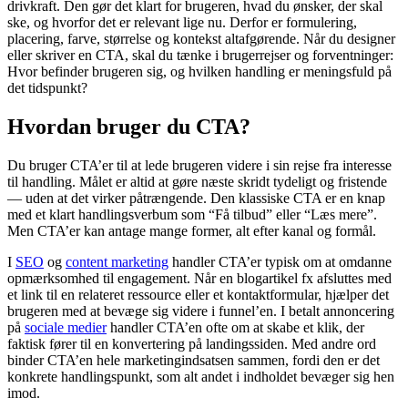
drivkraft. Den gør det klart for brugeren, hvad du ønsker, der skal
ske, og hvorfor det er relevant lige nu. Derfor er formulering,
placering, farve, størrelse og kontekst altafgørende. Når du designer
eller skriver en CTA, skal du tænke i brugerrejser og forventninger:
Hvor befinder brugeren sig, og hvilken handling er meningsfuld på
det tidspunkt?
Hvordan bruger du CTA?
Du bruger CTA’er til at lede brugeren videre i sin rejse fra interesse
til handling. Målet er altid at gøre næste skridt tydeligt og fristende
— uden at det virker påtrængende. Den klassiske CTA er en knap
med et klart handlingsverbum som “Få tilbud” eller “Læs mere”.
Men CTA’er kan antage mange former, alt efter kanal og formål.
I
SEO
og
content marketing
handler CTA’er typisk om at omdanne
opmærksomhed til engagement. Når en blogartikel fx afsluttes med
et link til en relateret ressource eller et kontaktformular, hjælper det
brugeren med at bevæge sig videre i funnel’en. I betalt annoncering
på
sociale medier
handler CTA’en ofte om at skabe et klik, der
faktisk fører til en konvertering på landingssiden. Med andre ord
binder CTA’en hele marketingindsatsen sammen, fordi den er det
konkrete handlingspunkt, som alt andet i indholdet bevæger sig hen
imod.