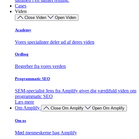
sammen i én samlet retning.
Cases
Viden
Close Viden
Open Viden
Academy
Vores specialister deler ud af deres viden
Ordbog
Begreber fra vores verden
Programmatic SEO
SEM-specialist Jens fra Amplify giver dig værdifuld viden om
programmatic SEO
Læs mere
Om Amplify
Close Om Amplify
Open Om Amplify
Om os
Mød menneskerne bag Amplify