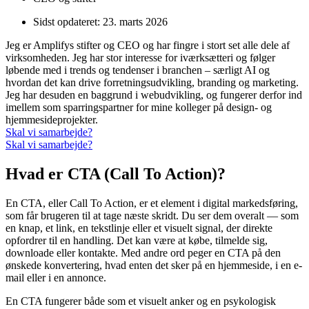
Sidst opdateret:
23. marts 2026
Jeg er Amplifys stifter og CEO og har fingre i stort set alle dele af
virksomheden. Jeg har stor interesse for iværksætteri og følger
løbende med i trends og tendenser i branchen – særligt AI og
hvordan det kan drive forretningsudvikling, branding og marketing.
Jeg har desuden en baggrund i webudvikling, og fungerer derfor ind
imellem som sparringspartner for mine kolleger på design- og
hjemmesideprojekter.
Skal vi samarbejde?
Skal vi samarbejde?
Hvad er CTA (Call To Action)?
En CTA, eller Call To Action, er et element i digital markedsføring,
som får brugeren til at tage næste skridt. Du ser dem overalt — som
en knap, et link, en tekstlinje eller et visuelt signal, der direkte
opfordrer til en handling. Det kan være at købe, tilmelde sig,
downloade eller kontakte. Med andre ord peger en CTA på den
ønskede konvertering, hvad enten det sker på en hjemmeside, i en e-
mail eller i en annonce.
En CTA fungerer både som et visuelt anker og en psykologisk