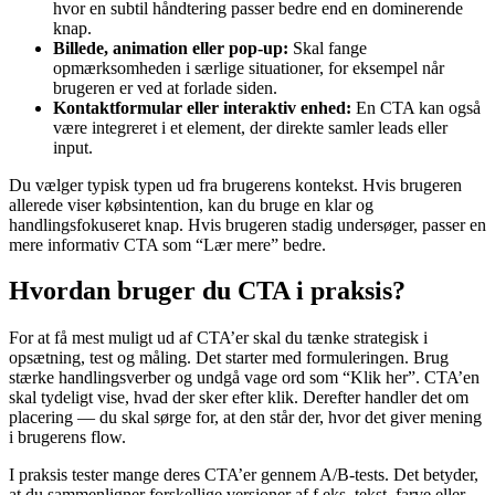
hvor en subtil håndtering passer bedre end en dominerende
knap.
Billede, animation eller pop-up:
Skal fange
opmærksomheden i særlige situationer, for eksempel når
brugeren er ved at forlade siden.
Kontaktformular eller interaktiv enhed:
En CTA kan også
være integreret i et element, der direkte samler leads eller
input.
Du vælger typisk typen ud fra brugerens kontekst. Hvis brugeren
allerede viser købsintention, kan du bruge en klar og
handlingsfokuseret knap. Hvis brugeren stadig undersøger, passer en
mere informativ CTA som “Lær mere” bedre.
Hvordan bruger du CTA i praksis?
For at få mest muligt ud af CTA’er skal du tænke strategisk i
opsætning, test og måling. Det starter med formuleringen. Brug
stærke handlingsverber og undgå vage ord som “Klik her”. CTA’en
skal tydeligt vise, hvad der sker efter klik. Derefter handler det om
placering — du skal sørge for, at den står der, hvor det giver mening
i brugerens flow.
I praksis tester mange deres CTA’er gennem A/B-tests. Det betyder,
at du sammenligner forskellige versioner af f.eks. tekst, farve eller