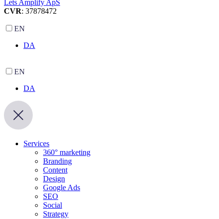
Lets Amplify ApS
CVR
: 37878472
EN
DA
EN
DA
Services
360° marketing
Branding
Content
Design
Google Ads
SEO
Social
Strategy