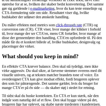
størrelse for at se, hvilken der skaber bedst konvertering. Det samme
gør sig gældende i
e-mailmarketing
, hvor du kan teste emnelinje og
CTA-formulering side om side. Resultatet viser dig, hvilke
budskaber der udløser den ønskede handling.
Du måler effekten med metrics som
click-through rate
(CTR) og
conversion rate (CR). CTR viser, hvor mange der klikker i forhold
til, hvor mange der ser CTA’en, mens CR fortæller, hvor mange af
disse der gennemfører den handling, CTA’en opfordrede til. På den
måde får du et konkret billede af, hvilke budskaber, designvalg og
placeringer der virker.
What should you keep in mind?
En effektiv CTA kræver balance. Den skal stå tydeligt, men ikke
virke aggressiv. Du skal sikre, at farverne stemmer overens med dit
visuelle univers, og at teksten matcher brandets tone of voice. En
overdesignet CTA kan give modsat effekt, fordi brugeren oplever
den som for påtrængende. Det samme gælder, hvis du bruger for
mange CTA’er på én side — du skaber støj i stedet for retning.
Til sidst skal du huske konteksten. En CTA er kun stærk, når den
indgår som naturlig del af et flow. Den skal bygge videre på det,
brugeren lige har oplevet, og skabe næste trædesten i kunderejsen.