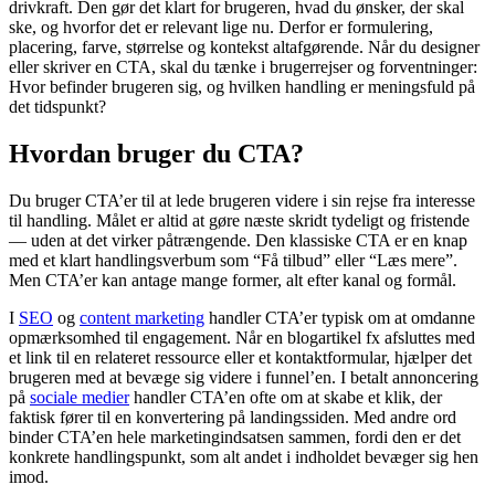
drivkraft. Den gør det klart for brugeren, hvad du ønsker, der skal
ske, og hvorfor det er relevant lige nu. Derfor er formulering,
placering, farve, størrelse og kontekst altafgørende. Når du designer
eller skriver en CTA, skal du tænke i brugerrejser og forventninger:
Hvor befinder brugeren sig, og hvilken handling er meningsfuld på
det tidspunkt?
Hvordan bruger du CTA?
Du bruger CTA’er til at lede brugeren videre i sin rejse fra interesse
til handling. Målet er altid at gøre næste skridt tydeligt og fristende
— uden at det virker påtrængende. Den klassiske CTA er en knap
med et klart handlingsverbum som “Få tilbud” eller “Læs mere”.
Men CTA’er kan antage mange former, alt efter kanal og formål.
I
SEO
og
content marketing
handler CTA’er typisk om at omdanne
opmærksomhed til engagement. Når en blogartikel fx afsluttes med
et link til en relateret ressource eller et kontaktformular, hjælper det
brugeren med at bevæge sig videre i funnel’en. I betalt annoncering
på
sociale medier
handler CTA’en ofte om at skabe et klik, der
faktisk fører til en konvertering på landingssiden. Med andre ord
binder CTA’en hele marketingindsatsen sammen, fordi den er det
konkrete handlingspunkt, som alt andet i indholdet bevæger sig hen
imod.