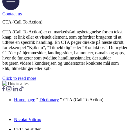
Contact us
CTA (Call To Action)
CTA (Call To Action) er en markedsføringsbetegnelse for en tekst,
knap, et link eller et visuelt element, som opfordrer brugeren til at
udføre en specifik handling. En CTA peger direkte på næste skridt,
for eksempel “Køb nu”, “Tilmeld dig” eller “Kontakt os”. Du møder
CTA’er på hjemmesider, landingssider, i annoncer, e-mails og apps,
hvor de fungerer som tydelige handlingssignaler, der guider
brugeren videre i kunderejsen og understøtter konkrete mål som
klik, tilmeldinger eller køb.
Click to read more
Home page
"
Dictionary
"
CTA (Call To Action
)
Nicolai Vittrup
CEO og stifter