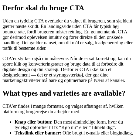
Derfor skal du bruge CTA
Uden en tydelig CTA overlader du valget til brugeren, som sjældent
gætter næste skridt. En landingsside uden CTA får typisk høj
bounce rate, fordi brugeren mister retning. En gennemtænkt CTA
gør derimod oplevelsen intuitiv og fører direkte til den ønskede
handling. Det gælder uanset, om dit mål er salg, leadgenerering eller
trafik til bestemte sider.
CTA’er styrker også din måleevne. Når de er sat korrekt op, kan du
spore klik og konverteringsrater og bruge data til at forbedre dit
digitale design og din strategi. Derfor er CTA ikke kun et
designelement — det er et styringsværktøj, der gør dine
marketingaktiviteter målbare og optimerbare på tværs af kanaler.
What types and varieties are available?
CTA’er findes i mange formater, og valget afhænger af, hvilken
platform og brugerrejse du arbejder med.
Knap eller button:
Den mest almindelige form, hvor du
tydeligt opfordrer til fx “Køb nu” eller “Tilmeld dig”.
Tekstlink eller banner:
Ofte brugt i e-mails eller blogindlæg,