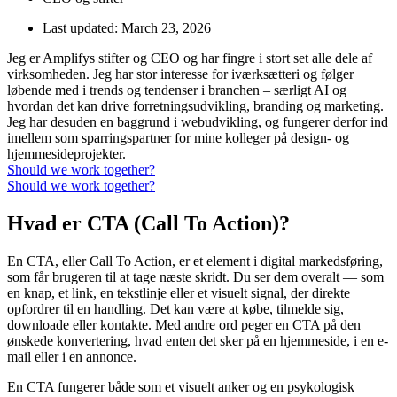
Last updated:
March 23, 2026
Jeg er Amplifys stifter og CEO og har fingre i stort set alle dele af
virksomheden. Jeg har stor interesse for iværksætteri og følger
løbende med i trends og tendenser i branchen – særligt AI og
hvordan det kan drive forretningsudvikling, branding og marketing.
Jeg har desuden en baggrund i webudvikling, og fungerer derfor ind
imellem som sparringspartner for mine kolleger på design- og
hjemmesideprojekter.
Should we work together?
Should we work together?
Hvad er CTA (Call To Action)?
En CTA, eller Call To Action, er et element i digital markedsføring,
som får brugeren til at tage næste skridt. Du ser dem overalt — som
en knap, et link, en tekstlinje eller et visuelt signal, der direkte
opfordrer til en handling. Det kan være at købe, tilmelde sig,
downloade eller kontakte. Med andre ord peger en CTA på den
ønskede konvertering, hvad enten det sker på en hjemmeside, i en e-
mail eller i en annonce.
En CTA fungerer både som et visuelt anker og en psykologisk