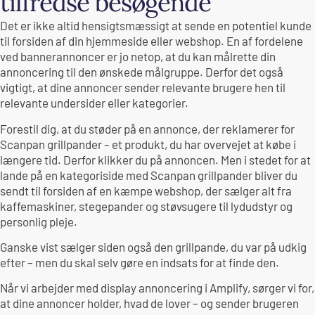
tilfredse besøgende
Det er ikke altid hensigtsmæssigt at sende en potentiel kunde
til forsiden af din hjemmeside eller webshop. En af fordelene
ved bannerannoncer er jo netop, at du kan målrette din
annoncering til den ønskede målgruppe. Derfor det også
vigtigt, at dine annoncer sender relevante brugere hen til
relevante undersider eller kategorier.
Forestil dig, at du støder på en annonce, der reklamerer for
Scanpan grillpander – et produkt, du har overvejet at købe i
længere tid. Derfor klikker du på annoncen. Men i stedet for at
lande på en kategoriside med Scanpan grillpander bliver du
sendt til forsiden af en kæmpe webshop, der sælger alt fra
kaffemaskiner, stegepander og støvsugere til lydudstyr og
personlig pleje.
Ganske vist sælger siden også den grillpande, du var på udkig
efter – men du skal selv gøre en indsats for at finde den.
Når vi arbejder med display annoncering i Amplify, sørger vi for,
at dine annoncer holder, hvad de lover – og sender brugeren