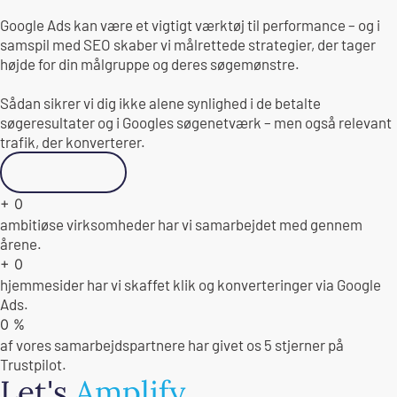
Google Ads kan være et vigtigt værktøj til performance – og i
samspil med SEO skaber vi målrettede strategier, der tager
højde for din målgruppe og deres søgemønstre.
Sådan sikrer vi dig ikke alene synlighed i de betalte
søgeresultater og i Googles søgenetværk – men også relevant
trafik, der konverterer.
Kontakt os
+
0
ambitiøse virksomheder har vi samarbejdet med gennem
årene.
+
0
hjemmesider har vi skaffet klik og konverteringer via Google
Ads.
0
%
af vores samarbejdspartnere har givet os 5 stjerner på
Trustpilot.
Let's
Amplify