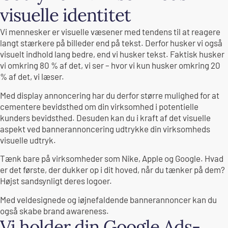
visuelle identitet
Vi mennesker er visuelle væsener med tendens til at reagere
langt stærkere på billeder end på tekst. Derfor husker vi også
visuelt indhold lang bedre, end vi husker tekst. Faktisk husker
vi omkring 80 % af det, vi ser – hvor vi kun husker omkring 20
% af det, vi læser.
Med display annoncering har du derfor større mulighed for at
cementere bevidsthed om din virksomhed i potentielle
kunders bevidsthed. Desuden kan du i kraft af det visuelle
aspekt ved bannerannoncering udtrykke din virksomheds
visuelle udtryk.
Tænk bare på virksomheder som Nike, Apple og Google. Hvad
er det første, der dukker op i dit hoved, når du tænker på dem?
Højst sandsynligt deres logoer.
Med veldesignede og iøjnefaldende bannerannoncer kan du
også skabe brand awareness.
Vi holder din Google Ads-