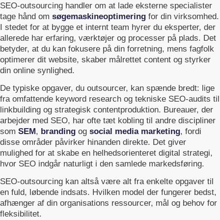
SEO-outsourcing handler om at lade eksterne specialister
tage hånd om
søgemaskineoptimering
for din virksomhed.
I stedet for at bygge et internt team hyrer du eksperter, der
allerede har erfaring, værktøjer og processer på plads. Det
betyder, at du kan fokusere på din forretning, mens fagfolk
optimerer dit website, skaber målrettet content og styrker
din online synlighed.
De typiske opgaver, du outsourcer, kan spænde bredt: lige
fra omfattende keyword research og tekniske SEO-audits til
linkbuilding og strategisk contentproduktion. Bureauer, der
arbejder med SEO, har ofte tæt kobling til andre discipliner
som
SEM
,
branding
og
social media marketing
, fordi
disse områder påvirker hinanden direkte. Det giver
mulighed for at skabe en helhedsorienteret digital strategi,
hvor SEO indgår naturligt i den samlede markedsføring.
SEO-outsourcing kan altså være alt fra enkelte opgaver til
en fuld, løbende indsats. Hvilken model der fungerer bedst,
afhænger af din organisations ressourcer, mål og behov for
fleksibilitet.