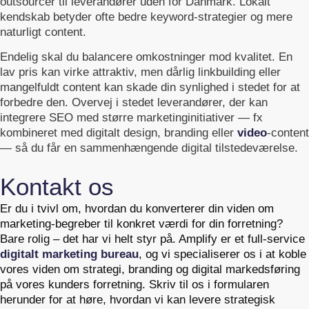
outsourcer til leverandører uden for Danmark. Lokalt
kendskab betyder ofte bedre keyword‑strategier og mere
naturligt content.
Endelig skal du balancere omkostninger mod kvalitet. En
lav pris kan virke attraktiv, men dårlig linkbuilding eller
mangelfuldt content kan skade din synlighed i stedet for at
forbedre den. Overvej i stedet leverandører, der kan
integrere SEO med større marketinginitiativer — fx
kombineret med digitalt design, branding eller
video
‑content
— så du får en sammenhængende digital tilstedeværelse.
Kontakt os
Er du i tvivl om, hvordan du konverterer din viden om
marketing-begreber til konkret værdi for din forretning?
Bare rolig – det har vi helt styr på. Amplify er et full-service
digitalt marketing bureau
, og vi specialiserer os i at koble
vores viden om strategi, branding og digital markedsføring
på vores kunders forretning. Skriv til os i formularen
herunder for at høre, hvordan vi kan levere strategisk