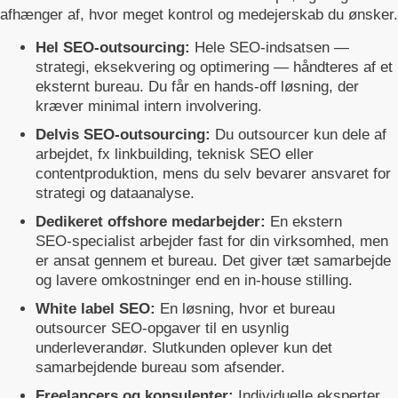
afhænger af, hvor meget kontrol og medejerskab du ønsker.
Hel SEO-outsourcing:
Hele SEO-indsatsen —
strategi, eksekvering og optimering — håndteres af et
eksternt bureau. Du får en hands‑off løsning, der
kræver minimal intern involvering.
Delvis SEO-outsourcing:
Du outsourcer kun dele af
arbejdet, fx linkbuilding, teknisk SEO eller
contentproduktion, mens du selv bevarer ansvaret for
strategi og dataanalyse.
Dedikeret offshore medarbejder:
En ekstern
SEO‑specialist arbejder fast for din virksomhed, men
er ansat gennem et bureau. Det giver tæt samarbejde
og lavere omkostninger end en in‑house stilling.
White label SEO:
En løsning, hvor et bureau
outsourcer SEO‑opgaver til en usynlig
underleverandør. Slutkunden oplever kun det
samarbejdende bureau som afsender.
Freelancers og konsulenter:
Individuelle eksperter,