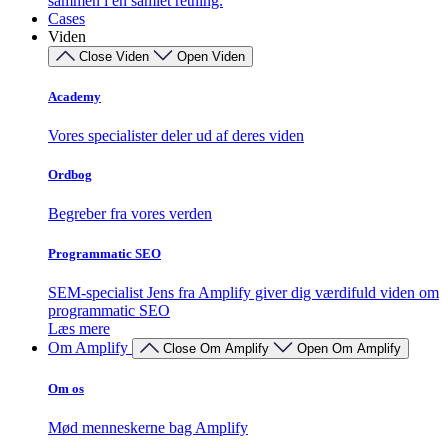
sammen i én samlet retning.
Cases
Viden
Close Viden
Open Viden
Academy
Vores specialister deler ud af deres viden
Ordbog
Begreber fra vores verden
Programmatic SEO
SEM-specialist Jens fra Amplify giver dig værdifuld viden om
programmatic SEO
Læs mere
Om Amplify
Close Om Amplify
Open Om Amplify
Om os
Mød menneskerne bag Amplify