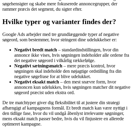
søgehensigter og skabe mere fokuserede annoncegrupper, der
rammer præcis det segment, du sigter efter.
Hvilke typer og varianter findes der?
Google Ads arbejder med tre grundlæggende typer af negative
søgeord, som bestemmer, hvor stringent dine udelukkelser er:
Negativt bredt match
– standardindstillingen, hvor din
annonce ikke vises, hvis søgningen indeholder alle ordene fra
det negative søgeord i vilkårlig rækkefølge.
Negativt sætningsmatch
– mere præcis kontrol, hvor
søgningen skal indeholde den nøjagtige ordstilling fra din
negative søgefrase for at blive udelukket.
Negativt eksakt match
– den mest snævre form, hvor
annoncen kun udelukkes, hvis søgningen matcher dit negative
søgeord præcist uden ekstra ord.
De tre matchtyper giver dig fleksibilitet til at justere din strategi
afhængigt af kampagnens formål. Et bredt match kan være nyttigt i
den tidlige fase, hvor du vil undgå åbenlyst irrelevante søgninger,
mens eksakt match passer bedre, hvis du vil finjustere en allerede
optimeret kampagne.