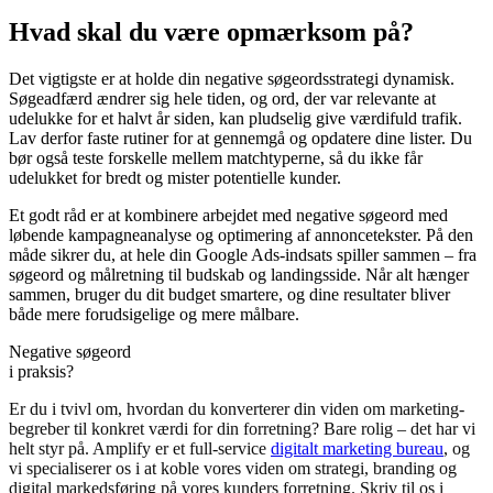
Hvad skal du være opmærksom på?
Det vigtigste er at holde din negative søgeordsstrategi dynamisk.
Søgeadfærd ændrer sig hele tiden, og ord, der var relevante at
udelukke for et halvt år siden, kan pludselig give værdifuld trafik.
Lav derfor faste rutiner for at gennemgå og opdatere dine lister. Du
bør også teste forskelle mellem matchtyperne, så du ikke får
udelukket for bredt og mister potentielle kunder.
Et godt råd er at kombinere arbejdet med negative søgeord med
løbende kampagneanalyse og optimering af annoncetekster. På den
måde sikrer du, at hele din Google Ads-indsats spiller sammen – fra
søgeord og målretning til budskab og landingsside. Når alt hænger
sammen, bruger du dit budget smartere, og dine resultater bliver
både mere forudsigelige og mere målbare.
Negative søgeord
i praksis?
Er du i tvivl om, hvordan du konverterer din viden om marketing-
begreber til konkret værdi for din forretning? Bare rolig – det har vi
helt styr på. Amplify er et full-service
digitalt marketing bureau
, og
vi specialiserer os i at koble vores viden om strategi, branding og
digital markedsføring på vores kunders forretning. Skriv til os i