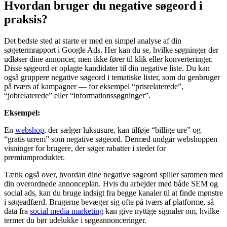
Hvordan bruger du negative søgeord i
praksis?
Det bedste sted at starte er med en simpel analyse af din
søgetermrapport i Google Ads. Her kan du se, hvilke søgninger der
udløser dine annoncer, men ikke fører til klik eller konverteringer.
Disse søgeord er oplagte kandidater til din negative liste. Du kan
også gruppere negative søgeord i tematiske lister, som du genbruger
på tværs af kampagner — for eksempel “prisrelaterede”,
“jobrelaterede” eller “informationssøgninger”.
Eksempel:
En
webshop
, der sælger luksusure, kan tilføje “billige ure” og
“gratis urrem” som negative søgeord. Dermed undgår webshoppen
visninger for brugere, der søger rabatter i stedet for
premiumprodukter.
Tænk også over, hvordan dine negative søgeord spiller sammen med
din overordnede annonceplan. Hvis du arbejder med både SEM og
social ads, kan du bruge indsigt fra begge kanaler til at finde mønstre
i søgeadfærd. Brugerne bevæger sig ofte på tværs af platforme, så
data fra
social media marketing
kan give nyttige signaler om, hvilke
termer du bør udelukke i søgeannonceringer.