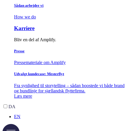
Sådan arbejder vi
How we do
Karriere
Bliv en del af Amplify.
Presse
Pressemateriale om Amplify
Udvalgt kundecase: Mesterflyt
Fra synlighed til storytelling – sådan boostede vi både brand
og bundlinje for sjællandsk flyttefirma.
Læs mere
DA
EN