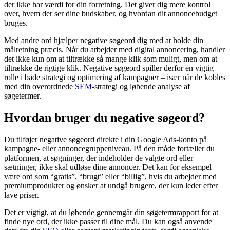
der ikke har værdi for din forretning. Det giver dig mere kontrol
over, hvem der ser dine budskaber, og hvordan dit annoncebudget
bruges.
Med andre ord hjælper negative søgeord dig med at holde din
målretning præcis. Når du arbejder med digital annoncering, handler
det ikke kun om at tiltrække så mange klik som muligt, men om at
tiltrække de rigtige klik. Negative søgeord spiller derfor en vigtig
rolle i både strategi og optimering af kampagner – især når de kobles
med din overordnede
SEM
-strategi og løbende analyse af
søgetermer.
Hvordan bruger du negative søgeord?
Du tilføjer negative søgeord direkte i din Google Ads-konto på
kampagne- eller annoncegruppeniveau. På den måde fortæller du
platformen, at søgninger, der indeholder de valgte ord eller
sætninger, ikke skal udløse dine annoncer. Det kan for eksempel
være ord som “gratis”, “brugt” eller “billig”, hvis du arbejder med
premiumprodukter og ønsker at undgå brugere, der kun leder efter
lave priser.
Det er vigtigt, at du løbende gennemgår din søgetermrapport for at
finde nye ord, der ikke passer til dine mål. Du kan også anvende