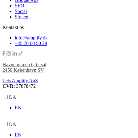
Google Ads
SEO
Social
Strategi
Kontakt os
info@amplify.dk
+45 70 60 50 28
Havneholmen 6, 6. sal
2450 København SV
Lets Amplify ApS
CVR
: 37878472
DA
EN
DA
EN