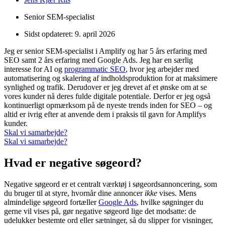
Senior SEM-specialist
Sidst opdateret:
9. april 2026
Jeg er senior SEM-specialist i Amplify og har 5 års erfaring med
SEO samt 2 års erfaring med Google Ads. Jeg har en særlig
interesse for AI og
programmatic SEO
, hvor jeg arbejder med
automatisering og skalering af indholdsproduktion for at maksimere
synlighed og trafik. Derudover er jeg drevet af et ønske om at se
vores kunder nå deres fulde digitale potentiale. Derfor er jeg også
kontinuerligt opmærksom på de nyeste trends inden for SEO – og
altid er ivrig efter at anvende dem i praksis til gavn for Amplifys
kunder.
Skal vi samarbejde?
Skal vi samarbejde?
Hvad er negative søgeord?
Negative søgeord er et centralt værktøj i søgeordsannoncering, som
du bruger til at styre, hvornår dine annoncer
ikke
vises. Mens
almindelige søgeord fortæller
Google Ads
, hvilke søgninger du
gerne vil vises på, gør negative søgeord lige det modsatte: de
udelukker bestemte ord eller sætninger, så du slipper for visninger,