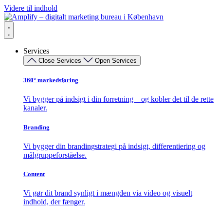
Videre til indhold
Services
Close Services
Open Services
360° markedsføring​
Vi bygger på indsigt i din forretning – og kobler det til de rette
kanaler.
Branding
Vi bygger din brandingstrategi på indsigt, differentiering og
målgruppeforståelse.
Content
Vi gør dit brand synligt i mængden via video og visuelt
indhold, der fænger.