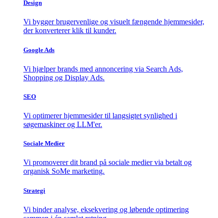
Design
Vi bygger brugervenlige og visuelt fængende hjemmesider,
der konverterer klik til kunder.
Google Ads
Vi hjælper brands med annoncering via Search Ads,
Shopping og Display Ads.
SEO
Vi optimerer hjemmesider til langsigtet synlighed i
søgemaskiner og LLM'er.
Sociale Medier
Vi promoverer dit brand på sociale medier via betalt og
organisk SoMe marketing.
Strategi
Vi binder analyse, eksekvering og løbende optimering