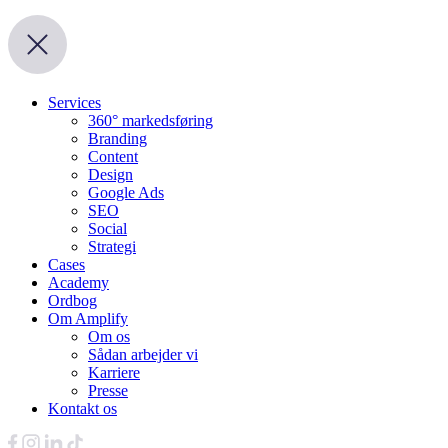
Services
360° markedsføring
Branding
Content
Design
Google Ads
SEO
Social
Strategi
Cases
Academy
Ordbog
Om Amplify
Om os
Sådan arbejder vi
Karriere
Presse
Kontakt os