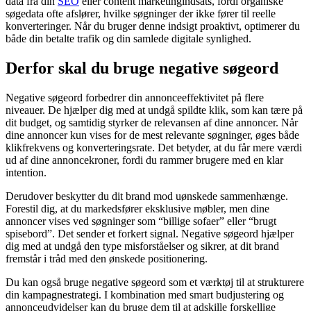
data fra din
SEO
eller content marketingindsats, fordi organiske
søgedata ofte afslører, hvilke søgninger der ikke fører til reelle
konverteringer. Når du bruger denne indsigt proaktivt, optimerer du
både din betalte trafik og din samlede digitale synlighed.
Derfor skal du bruge negative søgeord
Negative søgeord forbedrer din annonceeffektivitet på flere
niveauer. De hjælper dig med at undgå spildte klik, som kan tære på
dit budget, og samtidig styrker de relevansen af dine annoncer. Når
dine annoncer kun vises for de mest relevante søgninger, øges både
klikfrekvens og konverteringsrate. Det betyder, at du får mere værdi
ud af dine annoncekroner, fordi du rammer brugere med en klar
intention.
Derudover beskytter du dit brand mod uønskede sammenhænge.
Forestil dig, at du markedsfører eksklusive møbler, men dine
annoncer vises ved søgninger som “billige sofaer” eller “brugt
spisebord”. Det sender et forkert signal. Negative søgeord hjælper
dig med at undgå den type misforståelser og sikrer, at dit brand
fremstår i tråd med den ønskede positionering.
Du kan også bruge negative søgeord som et værktøj til at strukturere
din kampagnestrategi. I kombination med smart budjustering og
annonceudvidelser kan du bruge dem til at adskille forskellige