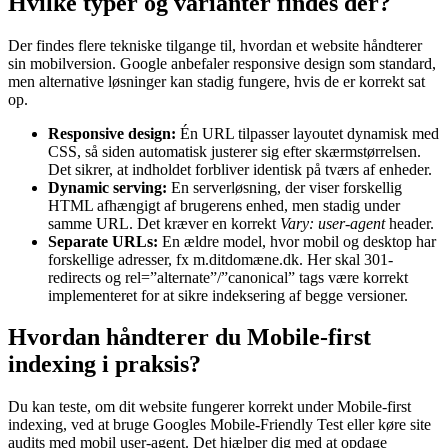
Hvilke typer og varianter findes der?
Der findes flere tekniske tilgange til, hvordan et website håndterer
sin mobilversion. Google anbefaler responsive design som standard,
men alternative løsninger kan stadig fungere, hvis de er korrekt sat
op.
Responsive design:
Én URL tilpasser layoutet dynamisk med
CSS, så siden automatisk justerer sig efter skærmstørrelsen.
Det sikrer, at indholdet forbliver identisk på tværs af enheder.
Dynamic serving:
En serverløsning, der viser forskellig
HTML afhængigt af brugerens enhed, men stadig under
samme URL. Det kræver en korrekt
Vary: user-agent
header.
Separate URLs:
En ældre model, hvor mobil og desktop har
forskellige adresser, fx m.ditdomæne.dk. Her skal 301-
redirects og rel=”alternate”/”canonical” tags være korrekt
implementeret for at sikre indeksering af begge versioner.
Hvordan håndterer du Mobile-first
indexing i praksis?
Du kan teste, om dit website fungerer korrekt under Mobile-first
indexing, ved at bruge Googles Mobile-Friendly Test eller køre site
audits med mobil user-agent. Det hjælper dig med at opdage