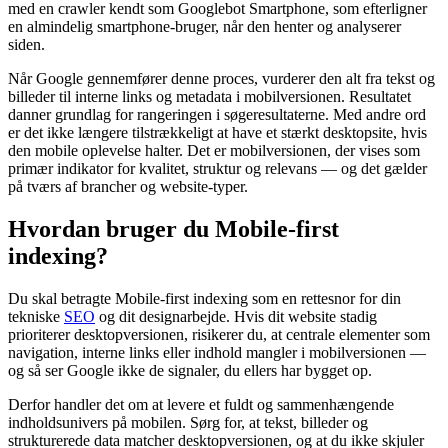
med en crawler kendt som Googlebot Smartphone, som efterligner
en almindelig smartphone-bruger, når den henter og analyserer
siden.
Når Google gennemfører denne proces, vurderer den alt fra tekst og
billeder til interne links og metadata i mobilversionen. Resultatet
danner grundlag for rangeringen i søgeresultaterne. Med andre ord
er det ikke længere tilstrækkeligt at have et stærkt desktopsite, hvis
den mobile oplevelse halter. Det er mobilversionen, der vises som
primær indikator for kvalitet, struktur og relevans — og det gælder
på tværs af brancher og website-typer.
Hvordan bruger du Mobile-first
indexing?
Du skal betragte Mobile-first indexing som en rettesnor for din
tekniske
SEO
og dit designarbejde. Hvis dit website stadig
prioriterer desktopversionen, risikerer du, at centrale elementer som
navigation, interne links eller indhold mangler i mobilversionen —
og så ser Google ikke de signaler, du ellers har bygget op.
Derfor handler det om at levere et fuldt og sammenhængende
indholdsunivers på mobilen. Sørg for, at tekst, billeder og
strukturerede data matcher desktopversionen, og at du ikke skjuler