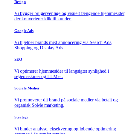
Design
Vi bygger brugervenlige og visuelt fængende hjemmesider,
der konverterer klik til kunder.
Google Ads
Vi hjælper brands med annoncering via Search Ads,
Shopping og Display Ads.
SEO
Vi optimerer hjemmesider til langsigtet synlighed i
søgemaskiner og LLM'er.
Sociale Medier
Vi promoverer dit brand på sociale medier via betalt og
organisk SoMe marketing.
Strategi
Vi binder analyse, eksekvering og løbende optimering