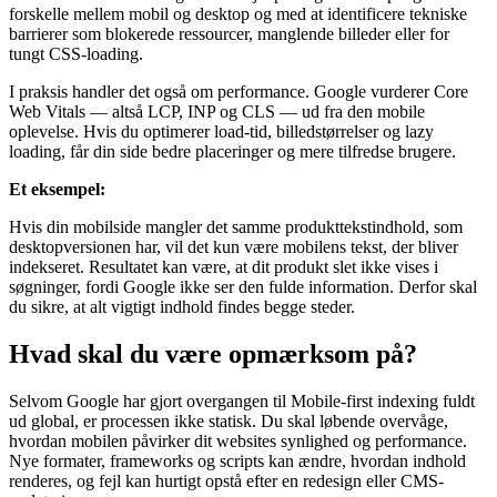
forskelle mellem mobil og desktop og med at identificere tekniske
barrierer som blokerede ressourcer, manglende billeder eller for
tungt CSS-loading.
I praksis handler det også om performance. Google vurderer Core
Web Vitals — altså LCP, INP og CLS — ud fra den mobile
oplevelse. Hvis du optimerer load-tid, billedstørrelser og lazy
loading, får din side bedre placeringer og mere tilfredse brugere.
Et eksempel:
Hvis din mobilside mangler det samme produkttekstindhold, som
desktopversionen har, vil det kun være mobilens tekst, der bliver
indekseret. Resultatet kan være, at dit produkt slet ikke vises i
søgninger, fordi Google ikke ser den fulde information. Derfor skal
du sikre, at alt vigtigt indhold findes begge steder.
Hvad skal du være opmærksom på?
Selvom Google har gjort overgangen til Mobile-first indexing fuldt
ud global, er processen ikke statisk. Du skal løbende overvåge,
hvordan mobilen påvirker dit websites synlighed og performance.
Nye formater, frameworks og scripts kan ændre, hvordan indhold
renderes, og fejl kan hurtigt opstå efter en redesign eller CMS-