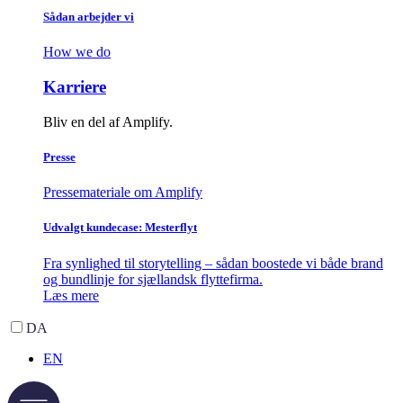
Sådan arbejder vi
How we do
Karriere
Bliv en del af Amplify.
Presse
Pressemateriale om Amplify
Udvalgt kundecase: Mesterflyt
Fra synlighed til storytelling – sådan boostede vi både brand
og bundlinje for sjællandsk flyttefirma.
Læs mere
DA
EN