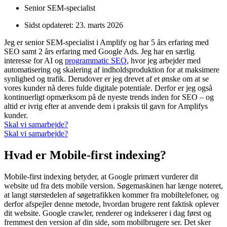
Senior SEM-specialist
Sidst opdateret:
23. marts 2026
Jeg er senior SEM-specialist i Amplify og har 5 års erfaring med
SEO samt 2 års erfaring med Google Ads. Jeg har en særlig
interesse for AI og
programmatic SEO
, hvor jeg arbejder med
automatisering og skalering af indholdsproduktion for at maksimere
synlighed og trafik. Derudover er jeg drevet af et ønske om at se
vores kunder nå deres fulde digitale potentiale. Derfor er jeg også
kontinuerligt opmærksom på de nyeste trends inden for SEO – og
altid er ivrig efter at anvende dem i praksis til gavn for Amplifys
kunder.
Skal vi samarbejde?
Skal vi samarbejde?
Hvad er Mobile-first indexing?
Mobile-first indexing betyder, at Google primært vurderer dit
website ud fra dets mobile version. Søgemaskinen har længe noteret,
at langt størstedelen af søgetrafikken kommer fra mobiltelefoner, og
derfor afspejler denne metode, hvordan brugere rent faktisk oplever
dit website. Google crawler, renderer og indekserer i dag først og
fremmest den version af din side, som mobilbrugere ser. Det sker