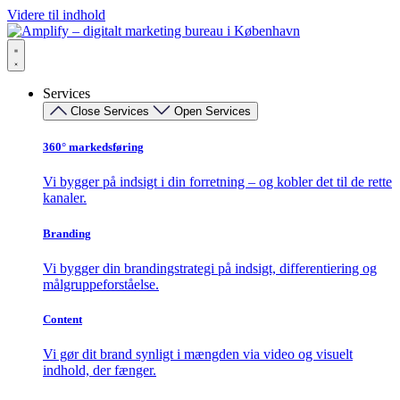
Videre til indhold
Services
Close Services
Open Services
360° markedsføring​
Vi bygger på indsigt i din forretning – og kobler det til de rette
kanaler.
Branding
Vi bygger din brandingstrategi på indsigt, differentiering og
målgruppeforståelse.
Content
Vi gør dit brand synligt i mængden via video og visuelt
indhold, der fænger.