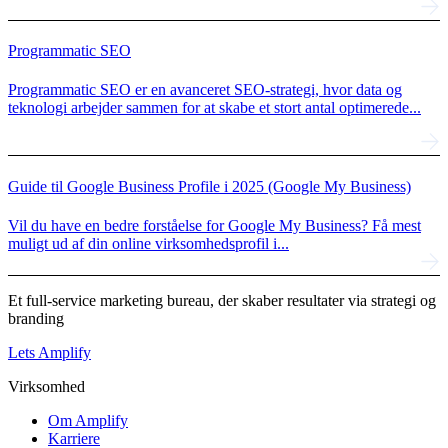
Programmatic SEO
Programmatic SEO er en avanceret SEO-strategi, hvor data og
teknologi arbejder sammen for at skabe et stort antal optimerede...
Guide til Google Business Profile i 2025 (Google My Business)
Vil du have en bedre forståelse for Google My Business? Få mest
muligt ud af din online virksomhedsprofil i...
Et full-service marketing bureau, der skaber resultater via strategi og
branding
Lets Amplify
Virksomhed
Om Amplify
Karriere