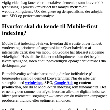
vigtig viden bag faner eller interaktive elementer, som kræver klik
før visning. I praksis kræver det tæt samspil mellem dit
webudviklingsteam, UX-designere og de specialister, der arbejder
med SEO og performanceanalyse.
Hvorfor skal du kende til Mobile-first
indexing?
Mobile-first indexing påvirker, hvordan dit website bliver fundet,
vurderet og prioriteret af søgemaskiner. Over halvdelen af
internettets trafik sker via mobil, og Google har tilpasset sig denne
virkelighed. Hvis dit site ikke er mobiloptimeret, kan det betyde
lavere synlighed, uden at du nødvendigvis opdager det direkte i din
desktopanalyse.
Et mobilvenligt website har samtidig direkte indflydelse på
brugeroplevelsen og dermed konverteringer. Når du arbejder
strategisk med
webdesign
, SEO,
Google Ads
og content
produktion
, bør du se Mobile-first indexing som fundamentet. Det
er nemlig den ramme, der afgør, hvordan alle dine digitale indsatser
bliver præsenteret i søgninger — uanset om du målretter kampagner,
producerer indhold eller optimerer annoncer.