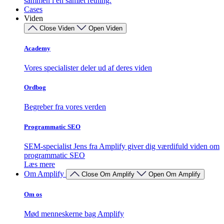
sammen i én samlet retning.
Cases
Viden
Close Viden
Open Viden
Academy
Vores specialister deler ud af deres viden
Ordbog
Begreber fra vores verden
Programmatic SEO
SEM-specialist Jens fra Amplify giver dig værdifuld viden om
programmatic SEO
Læs mere
Om Amplify
Close Om Amplify
Open Om Amplify
Om os
Mød menneskerne bag Amplify