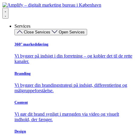
Videre
til
indhold
Services
Close Services
Open Services
360° markedsføring​
Vi bygger på indsigt i din forretning – og kobler det til de rette
kanaler.
Branding
Vi bygger din brandingstrategi på indsigt, differentiering og
målgruppeforståelse.
Content
Vi gør dit brand synligt i mængden via video og visuelt
indhold, der fænger.
Design