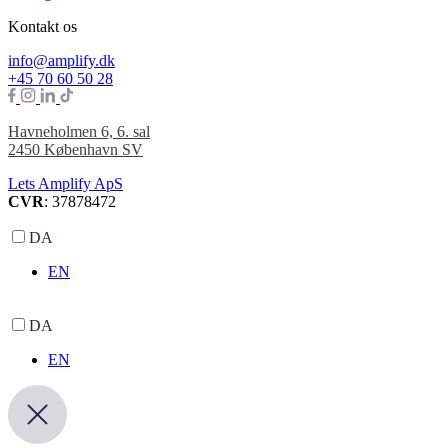
Kontakt os
info@amplify.dk
+45 70 60 50 28
Havneholmen 6, 6. sal
2450 København SV
Lets Amplify ApS
CVR
: 37878472
DA
EN
DA
EN