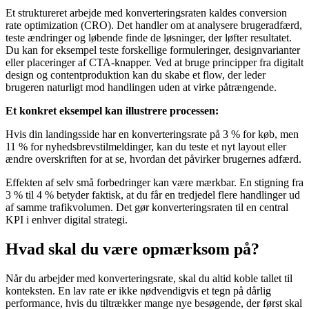
Et struktureret arbejde med konverteringsraten kaldes conversion
rate optimization (CRO). Det handler om at analysere brugeradfærd,
teste ændringer og løbende finde de løsninger, der løfter resultatet.
Du kan for eksempel teste forskellige formuleringer, designvarianter
eller placeringer af CTA-knapper. Ved at bruge principper fra digitalt
design og contentproduktion kan du skabe et flow, der leder
brugeren naturligt mod handlingen uden at virke påtrængende.
Et konkret eksempel kan illustrere processen:
Hvis din landingsside har en konverteringsrate på 3 % for køb, men
11 % for nyhedsbrevstilmeldinger, kan du teste et nyt layout eller
ændre overskriften for at se, hvordan det påvirker brugernes adfærd.
Effekten af selv små forbedringer kan være mærkbar. En stigning fra
3 % til 4 % betyder faktisk, at du får en tredjedel flere handlinger ud
af samme trafikvolumen. Det gør konverteringsraten til en central
KPI i enhver digital strategi.
Hvad skal du være opmærksom på?
Når du arbejder med konverteringsrate, skal du altid koble tallet til
konteksten. En lav rate er ikke nødvendigvis et tegn på dårlig
performance, hvis du tiltrækker mange nye besøgende, der først skal