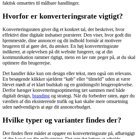
faktisk omsættes til målbare handlinger.
Hvorfor er konverteringsrate vigtigt?
Konverteringsraten giver dig et konkret tal, der beskriver, hvor
effektivt dine digitale indsatser præsterer. Den viser, hvor godt din
hjemmeside, dine annoncer og dit indhold formår at motivere
brugeren til at gøre det, du ønsker. En høj konverteringsrate
indikerer, at oplevelsen på dit website fungerer, og at din
kommunikation rammer rigtigt, mens en lav rate peger på, at du skal
optimere din brugerrejse.
Det handler ikke kun om design eller tekst, men også om relevans.
En besøgende klikker sjældent “køb” eller “tilmeld” uden at være
blevet mødt af et klart budskab og en gnidningsfri brugeroplevelse.
Derfor hænger konverteringsoptimering tæt sammen med både
digitalt design,
branding
og strategi. Når du forbedrer raten, øger du
værdien af din eksisterende trafik og kan skabe mere omsætning
uden nødvendigvis at øge dit annoncebudget.
Hvilke typer og varianter findes der?
Der findes flere måder at opgøre en konverteringsrate på, afhængigt
af din kanal og din målsætning. Det gør det lettere at arbejde