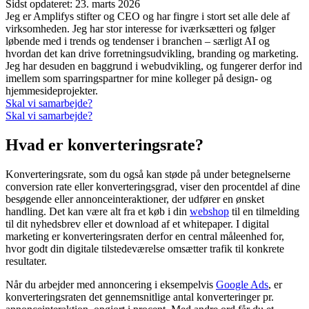
Sidst opdateret:
23. marts 2026
Jeg er Amplifys stifter og CEO og har fingre i stort set alle dele af
virksomheden. Jeg har stor interesse for iværksætteri og følger
løbende med i trends og tendenser i branchen – særligt AI og
hvordan det kan drive forretningsudvikling, branding og marketing.
Jeg har desuden en baggrund i webudvikling, og fungerer derfor ind
imellem som sparringspartner for mine kolleger på design- og
hjemmesideprojekter.
Skal vi samarbejde?
Skal vi samarbejde?
Hvad er konverteringsrate?
Konverteringsrate, som du også kan støde på under betegnelserne
conversion rate eller konverteringsgrad, viser den procentdel af dine
besøgende eller annonceinteraktioner, der udfører en ønsket
handling. Det kan være alt fra et køb i din
webshop
til en tilmelding
til dit nyhedsbrev eller et download af et whitepaper. I digital
marketing er konverteringsraten derfor en central måleenhed for,
hvor godt din digitale tilstedeværelse omsætter trafik til konkrete
resultater.
Når du arbejder med annoncering i eksempelvis
Google Ads
, er
konverteringsraten det gennemsnitlige antal konverteringer pr.