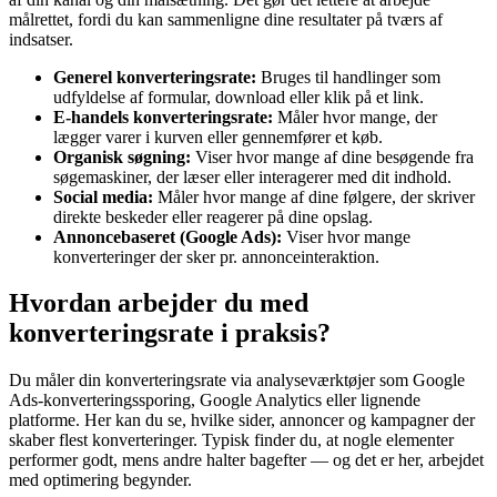
målrettet, fordi du kan sammenligne dine resultater på tværs af
indsatser.
Generel konverteringsrate:
Bruges til handlinger som
udfyldelse af formular, download eller klik på et link.
E-handels konverteringsrate:
Måler hvor mange, der
lægger varer i kurven eller gennemfører et køb.
Organisk søgning:
Viser hvor mange af dine besøgende fra
søgemaskiner, der læser eller interagerer med dit indhold.
Social media:
Måler hvor mange af dine følgere, der skriver
direkte beskeder eller reagerer på dine opslag.
Annoncebaseret (Google Ads):
Viser hvor mange
konverteringer der sker pr. annonceinteraktion.
Hvordan arbejder du med
konverteringsrate i praksis?
Du måler din konverteringsrate via analyseværktøjer som Google
Ads-konverteringssporing, Google Analytics eller lignende
platforme. Her kan du se, hvilke sider, annoncer og kampagner der
skaber flest konverteringer. Typisk finder du, at nogle elementer
performer godt, mens andre halter bagefter — og det er her, arbejdet
med optimering begynder.