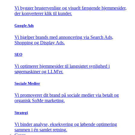
Vi bygger brugervenlige og visuelt fængende hjemmesider,
der konverterer klik til kunder.
Google Ads
Vi hjælper brands med annoncering via Search Ads,
Shopping og Display Ads.
SEO
Vi optimerer hjemmesider til langsigtet synlighed i
søgemaskiner og LLM'er.
Sociale Medier
Vi promoverer dit brand på sociale medier via betalt og
organisk SoMe marketing.
Strategi
Vi binder analyse, eksekvering og løbende optimering
sammen i én samlet retning.