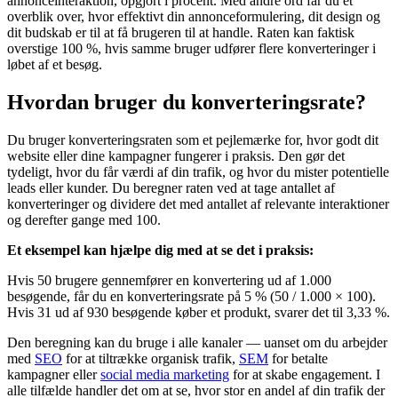
annonceinteraktion, opgjort i procent. Med andre ord får du et
overblik over, hvor effektivt din annonceformulering, dit design og
dit budskab er til at få brugeren til at handle. Raten kan faktisk
overstige 100 %, hvis samme bruger udfører flere konverteringer i
løbet af et besøg.
Hvordan bruger du konverteringsrate?
Du bruger konverteringsraten som et pejlemærke for, hvor godt dit
website eller dine kampagner fungerer i praksis. Den gør det
tydeligt, hvor du får værdi af din trafik, og hvor du mister potentielle
leads eller kunder. Du beregner raten ved at tage antallet af
konverteringer og dividere det med antallet af relevante interaktioner
og derefter gange med 100.
Et eksempel kan hjælpe dig med at se det i praksis:
Hvis 50 brugere gennemfører en konvertering ud af 1.000
besøgende, får du en konverteringsrate på 5 % (50 / 1.000 × 100).
Hvis 31 ud af 930 besøgende køber et produkt, svarer det til 3,33 %.
Den beregning kan du bruge i alle kanaler — uanset om du arbejder
med
SEO
for at tiltrække organisk trafik,
SEM
for betalte
kampagner eller
social media marketing
for at skabe engagement. I
alle tilfælde handler det om at se, hvor stor en andel af din trafik der