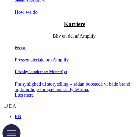
Sådan arbejder vi
How we do
Karriere
Bliv en del af Amplify.
Presse
Pressemateriale om Amplify
Udvalgt kundecase: Mesterflyt
Fra synlighed til storytelling – sådan boostede vi både brand
og bundlinje for sjællandsk flyttefirma.
Læs mere
DA
EN