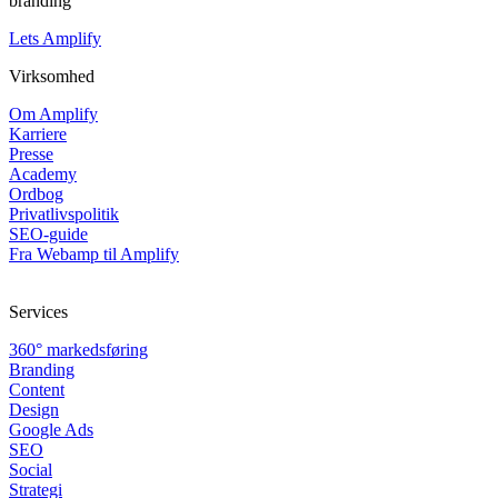
branding
Lets Amplify
Virksomhed
Om Amplify
Karriere
Presse
Academy
Ordbog
Privatlivspolitik
SEO-guide
Fra Webamp til Amplify
Services
360° markedsføring
Branding
Content
Design
Google Ads
SEO
Social
Strategi