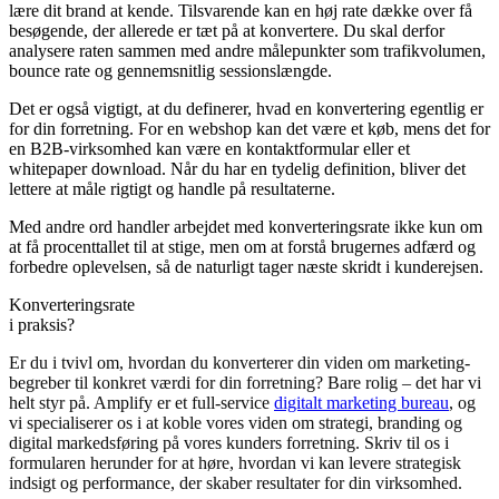
lære dit brand at kende. Tilsvarende kan en høj rate dække over få
besøgende, der allerede er tæt på at konvertere. Du skal derfor
analysere raten sammen med andre målepunkter som trafikvolumen,
bounce rate og gennemsnitlig sessionslængde.
Det er også vigtigt, at du definerer, hvad en konvertering egentlig er
for din forretning. For en webshop kan det være et køb, mens det for
en B2B-virksomhed kan være en kontaktformular eller et
whitepaper download. Når du har en tydelig definition, bliver det
lettere at måle rigtigt og handle på resultaterne.
Med andre ord handler arbejdet med konverteringsrate ikke kun om
at få procenttallet til at stige, men om at forstå brugernes adfærd og
forbedre oplevelsen, så de naturligt tager næste skridt i kunderejsen.
Konverteringsrate
i praksis?
Er du i tvivl om, hvordan du konverterer din viden om marketing-
begreber til konkret værdi for din forretning? Bare rolig – det har vi
helt styr på. Amplify er et full-service
digitalt marketing bureau
, og
vi specialiserer os i at koble vores viden om strategi, branding og
digital markedsføring på vores kunders forretning. Skriv til os i
formularen herunder for at høre, hvordan vi kan levere strategisk
indsigt og performance, der skaber resultater for din virksomhed.