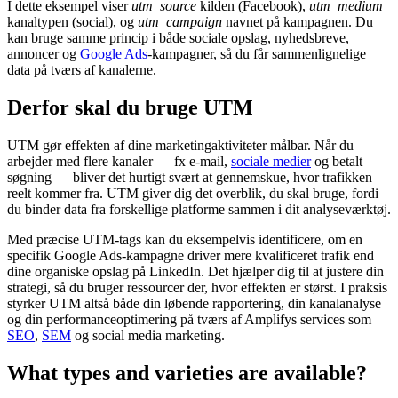
I dette eksempel viser
utm_source
kilden (Facebook),
utm_medium
kanaltypen (social), og
utm_campaign
navnet på kampagnen. Du
kan bruge samme princip i både sociale opslag, nyhedsbreve,
annoncer og
Google Ads
-kampagner, så du får sammenlignelige
data på tværs af kanalerne.
Derfor skal du bruge UTM
UTM gør effekten af dine marketingaktiviteter målbar. Når du
arbejder med flere kanaler — fx e-mail,
sociale medier
og betalt
søgning — bliver det hurtigt svært at gennemskue, hvor trafikken
reelt kommer fra. UTM giver dig det overblik, du skal bruge, fordi
du binder data fra forskellige platforme sammen i dit analyseværktøj.
Med præcise UTM-tags kan du eksempelvis identificere, om en
specifik Google Ads-kampagne driver mere kvalificeret trafik end
dine organiske opslag på LinkedIn. Det hjælper dig til at justere din
strategi, så du bruger ressourcer der, hvor effekten er størst. I praksis
styrker UTM altså både din løbende rapportering, din kanalanalyse
og din performanceoptimering på tværs af Amplifys services som
SEO
,
SEM
og social media marketing.
What types and varieties are available?