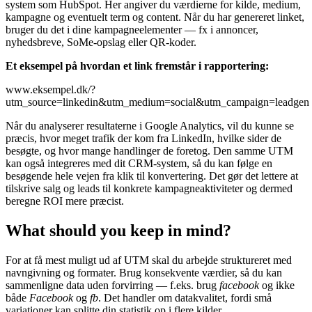
system som HubSpot. Her angiver du værdierne for kilde, medium,
kampagne og eventuelt term og content. Når du har genereret linket,
bruger du det i dine kampagneelementer — fx i annoncer,
nyhedsbreve, SoMe-opslag eller QR-koder.
Et eksempel på hvordan et link fremstår i rapportering:
www.eksempel.dk/?
utm_source=linkedin&utm_medium=social&utm_campaign=leadgen
Når du analyserer resultaterne i Google Analytics, vil du kunne se
præcis, hvor meget trafik der kom fra LinkedIn, hvilke sider de
besøgte, og hvor mange handlinger de foretog. Den samme UTM
kan også integreres med dit CRM-system, så du kan følge en
besøgende hele vejen fra klik til konvertering. Det gør det lettere at
tilskrive salg og leads til konkrete kampagneaktiviteter og dermed
beregne ROI mere præcist.
What should you keep in mind?
For at få mest muligt ud af UTM skal du arbejde struktureret med
navngivning og formater. Brug konsekvente værdier, så du kan
sammenligne data uden forvirring — f.eks. brug
facebook
og ikke
både
Facebook
og
fb
. Det handler om datakvalitet, fordi små
variationer kan splitte din statistik op i flere kilder.