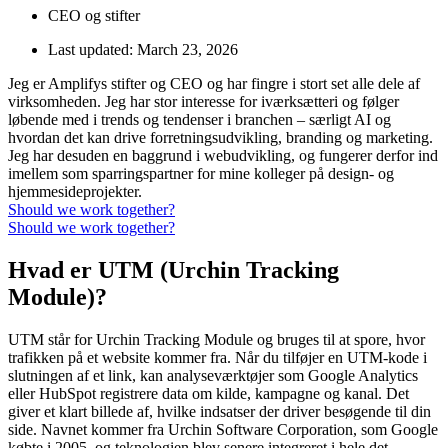
CEO og stifter
Last updated:
March 23, 2026
Jeg er Amplifys stifter og CEO og har fingre i stort set alle dele af
virksomheden. Jeg har stor interesse for iværksætteri og følger
løbende med i trends og tendenser i branchen – særligt AI og
hvordan det kan drive forretningsudvikling, branding og marketing.
Jeg har desuden en baggrund i webudvikling, og fungerer derfor ind
imellem som sparringspartner for mine kolleger på design- og
hjemmesideprojekter.
Should we work together?
Should we work together?
Hvad er UTM (Urchin Tracking
Module)?
UTM står for Urchin Tracking Module og bruges til at spore, hvor
trafikken på et website kommer fra. Når du tilføjer en UTM-kode i
slutningen af et link, kan analyseværktøjer som Google Analytics
eller HubSpot registrere data om kilde, kampagne og kanal. Det
giver et klart billede af, hvilke indsatser der driver besøgende til din
side. Navnet kommer fra Urchin Software Corporation, som Google
købte i 2005, og teknologien blev senere integreret i hele det