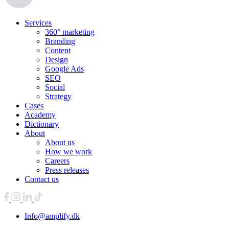
Services
360° marketing
Branding
Content
Design
Google Ads
SEO
Social
Strategy
Cases
Academy
Dictionary
About
About us
How we work
Careers
Press releases
Contact us
Info@amplify.dk