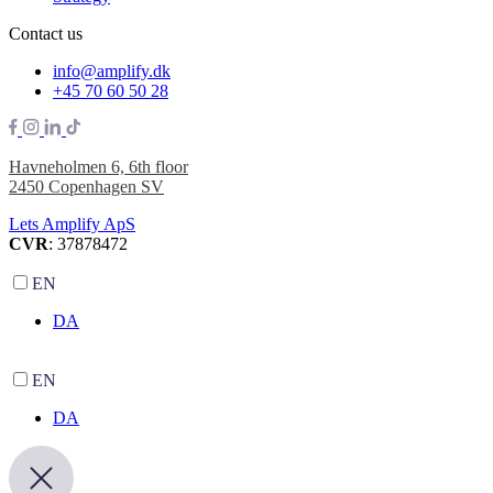
Contact us
info@amplify.dk
+45 70 60 50 28
Havneholmen 6, 6th floor
2450 Copenhagen SV
Lets Amplify ApS
CVR
: 37878472
EN
DA
EN
DA