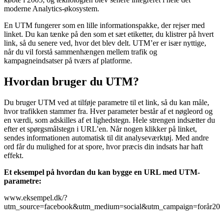
moderne Analytics-økosystem.
En UTM fungerer som en lille informationspakke, der rejser med
linket. Du kan tænke på den som et sæt etiketter, du klistrer på hvert
link, så du senere ved, hvor det blev delt. UTM’er er især nyttige,
når du vil forstå sammenhængen mellem trafik og
kampagneindsatser på tværs af platforme.
Hvordan bruger du UTM?
Du bruger UTM ved at tilføje parametre til et link, så du kan måle,
hvor trafikken stammer fra. Hver parameter består af et nøgleord og
en værdi, som adskilles af et lighedstegn. Hele strengen indsætter du
efter et spørgsmålstegn i URL’en. Når nogen klikker på linket,
sendes informationen automatisk til dit analyseværktøj. Med andre
ord får du mulighed for at spore, hvor præcis din indsats har haft
effekt.
Et eksempel på hvordan du kan bygge en URL med UTM-
parametre:
www.eksempel.dk/?
utm_source=facebook&utm_medium=social&utm_campaign=forår2