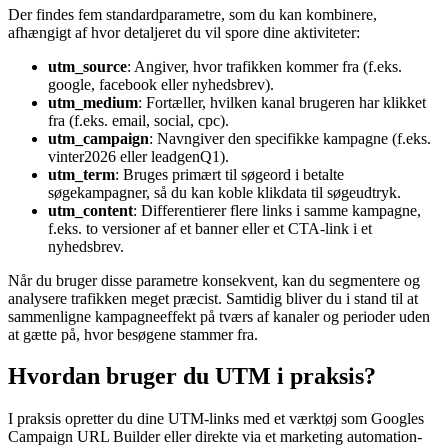
Der findes fem standardparametre, som du kan kombinere,
afhængigt af hvor detaljeret du vil spore dine aktiviteter:
utm_source
: Angiver, hvor trafikken kommer fra (f.eks.
google, facebook eller nyhedsbrev).
utm_medium
: Fortæller, hvilken kanal brugeren har klikket
fra (f.eks. email, social, cpc).
utm_campaign
: Navngiver den specifikke kampagne (f.eks.
vinter2026 eller leadgenQ1).
utm_term
: Bruges primært til søgeord i betalte
søgekampagner, så du kan koble klikdata til søgeudtryk.
utm_content
: Differentierer flere links i samme kampagne,
f.eks. to versioner af et banner eller et CTA-link i et
nyhedsbrev.
Når du bruger disse parametre konsekvent, kan du segmentere og
analysere trafikken meget præcist. Samtidig bliver du i stand til at
sammenligne kampagneeffekt på tværs af kanaler og perioder uden
at gætte på, hvor besøgene stammer fra.
Hvordan bruger du UTM i praksis?
I praksis opretter du dine UTM-links med et værktøj som Googles
Campaign URL Builder eller direkte via et marketing automation-