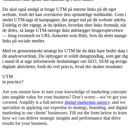
Du skal også undgå at bruge UTM på interne links på dit eget
website, fordi det kan overskrive den oprindelige trafikkilde. Gem i
stedet UTM-tags til kampagner, der peger ind på dit website udefra.
Endelig er det vigtigt, at du tjekker, hvordan dine links fremstår, når
de deles, så lange UTM-strenge ikke ødelægger brugeroplevelsen
— brug eventuelt en URL-forkorter som Bitly, hvis du deler mange
links på sociale medier.
Med en gennemtænkt strategi for UTM får du ikke bare bedre data i
dit analyseværktøj. Du opbygger et solidt datagrundlag, som gør dig
i stand til at tage informerede beslutninger om SEO, SEM og øvrige
digitale aktiviteter, fordi du ved præcis, hvad der skaber resultater.
UTM
in practice?
Are you unsure how to turn your knowledge of marketing concepts
into tangible value for your business? Don’t worry—we’ve got you
covered. Amplify is a full-service
digital marketing agency
, and we
specialize in applying our expertise in strategy, branding, and digital
marketing to our clients’ businesses. Fill out the form below to learn
how we can deliver strategic insights and performance that drive
results for your business.