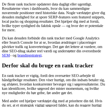
De fleste rank trackere opdaterer data dagligt eller ugentligt.
Resultaterne vises i dashboards, hvor du kan sammenligne
nuværende positioner med historiske data. Nogle værktøjer giver dig
desuden mulighed for at spore SERP-features som featured snippets,
local packs og shopping-resultater. Det hjælper dig med at forstå,
hvilke typer synlighed du faktisk opnår — og hvor der er potentiale
for mere.
Du kan desuden forbinde din rank tracker med Google Analytics
eller Search Console for at se, hvordan ændringer i placeringer
påvirker trafik og konverteringer. Det gør det lettere at vurdere, om
dine SEO-tiltag skaber reel værdi og understøtter din overordnede
SEM
– og
brandingstrategi
.
Derfor skal du bruge en rank tracker
En rank tracker er vigtig, fordi den oversætter SEO-arbejde til
håndgribelige resultater. Den viser hurtigt, om din indsats betaler sig,
og afslører, hvordan konkurrenter bevæger sig i søgeresultaterne. Du
kan identificere, hvilke søgeord der mister momentum, og hvilke
nye muligheder du bør gribe, før andre gør det.
Med andre ord hjælper værktøjet dig med at prioritere din tid. Hvis
du ser, at et strategisk vigtigt søgeord falder, kan du reagere hurtigt