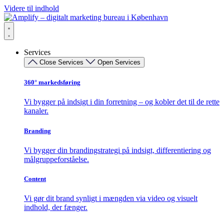
Videre til indhold
Services
Close Services
Open Services
360° markedsføring​
Vi bygger på indsigt i din forretning – og kobler det til de rette
kanaler.
Branding
Vi bygger din brandingstrategi på indsigt, differentiering og
målgruppeforståelse.
Content
Vi gør dit brand synligt i mængden via video og visuelt
indhold, der fænger.