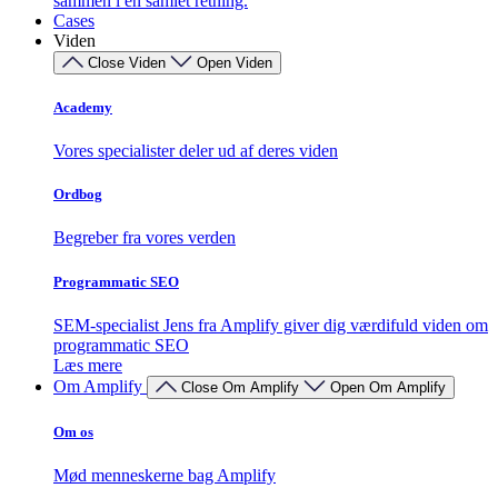
sammen i én samlet retning.
Cases
Viden
Close Viden
Open Viden
Academy
Vores specialister deler ud af deres viden
Ordbog
Begreber fra vores verden
Programmatic SEO
SEM-specialist Jens fra Amplify giver dig værdifuld viden om
programmatic SEO
Læs mere
Om Amplify
Close Om Amplify
Open Om Amplify
Om os
Mød menneskerne bag Amplify