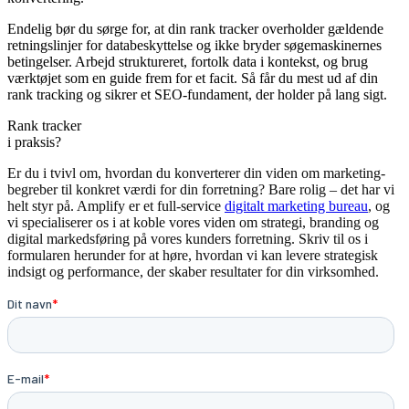
Endelig bør du sørge for, at din rank tracker overholder gældende
retningslinjer for databeskyttelse og ikke bryder søgemaskinernes
betingelser. Arbejd struktureret, fortolk data i kontekst, og brug
værktøjet som en guide frem for et facit. Så får du mest ud af din
rank tracking og sikrer et SEO-fundament, der holder på lang sigt.
Rank tracker
i praksis?
Er du i tvivl om, hvordan du konverterer din viden om marketing-
begreber til konkret værdi for din forretning? Bare rolig – det har vi
helt styr på. Amplify er et full-service
digitalt marketing bureau
, og
vi specialiserer os i at koble vores viden om strategi, branding og
digital markedsføring på vores kunders forretning. Skriv til os i
formularen herunder for at høre, hvordan vi kan levere strategisk
indsigt og performance, der skaber resultater for din virksomhed.