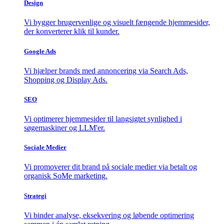
Design
Vi bygger brugervenlige og visuelt fængende hjemmesider,
der konverterer klik til kunder.
Google Ads
Vi hjælper brands med annoncering via Search Ads,
Shopping og Display Ads.
SEO
Vi optimerer hjemmesider til langsigtet synlighed i
søgemaskiner og LLM'er.
Sociale Medier
Vi promoverer dit brand på sociale medier via betalt og
organisk SoMe marketing.
Strategi
Vi binder analyse, eksekvering og løbende optimering