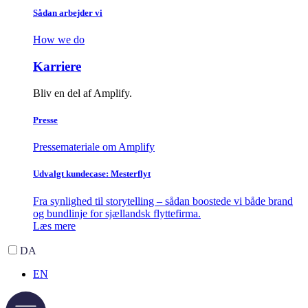
Sådan arbejder vi
How we do
Karriere
Bliv en del af Amplify.
Presse
Pressemateriale om Amplify
Udvalgt kundecase: Mesterflyt
Fra synlighed til storytelling – sådan boostede vi både brand
og bundlinje for sjællandsk flyttefirma.
Læs mere
DA
EN