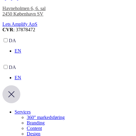
Havneholmen 6, 6. sal
2450 København SV
Lets Amplify ApS
CVR
: 37878472
DA
EN
DA
EN
Services
360° markedsføring
Branding
Content
Design