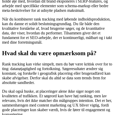
holde øje med, hvordan dit brand eksponeres i SERP-features, og
arbejde med specifikke elementer som schema-markup eller bedre
meta-beskrivelser for at udnytte pladsen maksimalt.
Når du kombinerer rank tracking med løbende indholdsproduktion,
kan du danne et solidt beslutningsgrundlag. Du får både den
kvalitative forståelse af, hvad brugerne søger, og de kvantitative
data, der viser, hvordan du performer. Tilsammen giver det et
fundament for et SEO-arbejde, der er kontinuerligt, målbart og i takt
med dine forretningsmål.
Hvad skal du være opmærksom på?
Rank tracking kan virke simpelt, men du bør være kritisk over for to
ting: datanøjagtighed og fortolkning. Søgeresultater ændrer sig
konstant, og forskelle i geografisk placering eller brugeradfærd kan
skabe afvigelser. Derfor skal du altid se data som trends frem for
absolutte sandheder.
Du skal også huske, at placeringer alene ikke siger noget om
kvaliteten af trafikken. Et søgeord kan have høj ranking, men lav
relevans, hvis det ikke matcher din målgruppes intention. Det er her,
sammenhængen med content marketing og UX bliver vigtig, fordi
gode placeringer kun skaber værdi, hvis de fører til engagement og
konvertering.