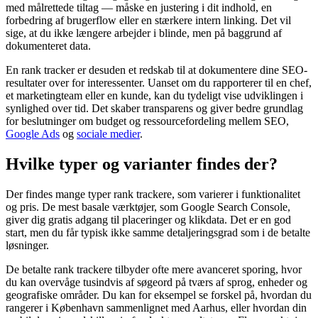
med målrettede tiltag — måske en justering i dit indhold, en
forbedring af brugerflow eller en stærkere intern linking. Det vil
sige, at du ikke længere arbejder i blinde, men på baggrund af
dokumenteret data.
En rank tracker er desuden et redskab til at dokumentere dine SEO-
resultater over for interessenter. Uanset om du rapporterer til en chef,
et marketingteam eller en kunde, kan du tydeligt vise udviklingen i
synlighed over tid. Det skaber transparens og giver bedre grundlag
for beslutninger om budget og ressourcefordeling mellem SEO,
Google Ads
og
sociale medier
.
Hvilke typer og varianter findes der?
Der findes mange typer rank trackere, som varierer i funktionalitet
og pris. De mest basale værktøjer, som Google Search Console,
giver dig gratis adgang til placeringer og klikdata. Det er en god
start, men du får typisk ikke samme detaljeringsgrad som i de betalte
løsninger.
De betalte rank trackere tilbyder ofte mere avanceret sporing, hvor
du kan overvåge tusindvis af søgeord på tværs af sprog, enheder og
geografiske områder. Du kan for eksempel se forskel på, hvordan du
rangerer i København sammenlignet med Aarhus, eller hvordan din