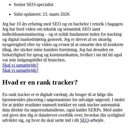
Senior SEO-specialist
Sidst opdateret:
23. marts 2026
Jeg har 10 års erfaring med SEO og en bachelor i retorik i bagagen.
Jeg har bred viden om teknisk og semantisk SEO samt
indholdsautomatisering – og et solidt fundament inden for tracking
og digital markedsføring generelt. Jeg er drevet af en ukuelig
nysgerrighed efter ny viden og evnen til at omsætte den til konkrete
tiltag, der styrker mine kunders forretning. Jeg har desuden en
forkærlighed for sprog og kommunikation, hvilket i sin tid tid også
var min indgangsbillet til branchen.
Skal vi samarbejde?
Skal vi samarbejde?
Hvad er en rank tracker?
En rank tracker er et digitalt værktøj, du bruger til at følge din
hjemmesides placering i søgemaskiner for udvalgte søgeord. I stedet
for at tjekke resultater manuelt trækker en rank tracker automatisk
data direkte fra søgeresultatsiderne, også kaldet SERPs. Med andre
ord giver den dig et datadrevet overblik over, hvordan din synlighed
udvikler sig, og hvor du skal sætte ind i dit
SEO
-arbejde.