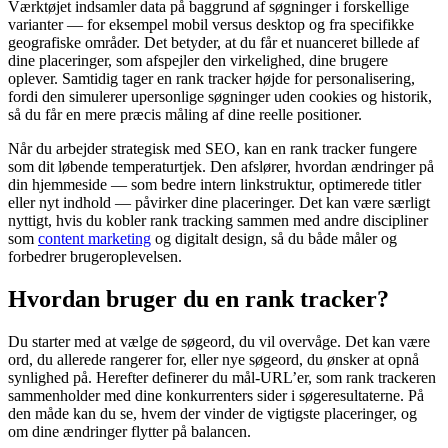
Værktøjet indsamler data på baggrund af søgninger i forskellige
varianter — for eksempel mobil versus desktop og fra specifikke
geografiske områder. Det betyder, at du får et nuanceret billede af
dine placeringer, som afspejler den virkelighed, dine brugere
oplever. Samtidig tager en rank tracker højde for personalisering,
fordi den simulerer upersonlige søgninger uden cookies og historik,
så du får en mere præcis måling af dine reelle positioner.
Når du arbejder strategisk med SEO, kan en rank tracker fungere
som dit løbende temperaturtjek. Den afslører, hvordan ændringer på
din hjemmeside — som bedre intern linkstruktur, optimerede titler
eller nyt indhold — påvirker dine placeringer. Det kan være særligt
nyttigt, hvis du kobler rank tracking sammen med andre discipliner
som
content marketing
og digitalt design, så du både måler og
forbedrer brugeroplevelsen.
Hvordan bruger du en rank tracker?
Du starter med at vælge de søgeord, du vil overvåge. Det kan være
ord, du allerede rangerer for, eller nye søgeord, du ønsker at opnå
synlighed på. Herefter definerer du mål-URL’er, som rank trackeren
sammenholder med dine konkurrenters sider i søgeresultaterne. På
den måde kan du se, hvem der vinder de vigtigste placeringer, og
om dine ændringer flytter på balancen.