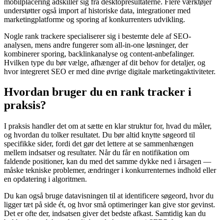
mobilplacering adskiller sig fra desktopresultaterne. Flere værktøjer
understøtter også import af historiske data, integrationer med
marketingplatforme og sporing af konkurrenters udvikling.
Nogle rank trackere specialiserer sig i bestemte dele af SEO-
analysen, mens andre fungerer som all-in-one løsninger, der
kombinerer sporing, backlinkanalyse og content-anbefalinger.
Hvilken type du bør vælge, afhænger af dit behov for detaljer, og
hvor integreret SEO er med dine øvrige digitale marketingaktiviteter.
Hvordan bruger du en rank tracker i
praksis?
I praksis handler det om at sætte en klar struktur for, hvad du måler,
og hvordan du tolker resultatet. Du bør altid knytte søgeord til
specifikke sider, fordi det gør det lettere at se sammenhængen
mellem indsatser og resultater. Når du får en notifikation om
faldende positioner, kan du med det samme dykke ned i årsagen —
måske tekniske problemer, ændringer i konkurrenternes indhold eller
en opdatering i algoritmen.
Du kan også bruge datavisningen til at identificere søgeord, hvor du
ligger tæt på side ét, og hvor små optimeringer kan give stor gevinst.
Det er ofte der, indsatsen giver det bedste afkast. Samtidig kan du