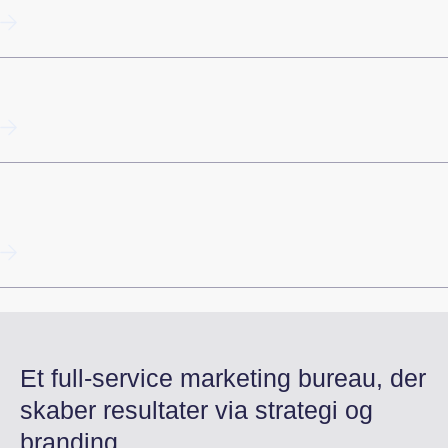
10 tips: Få succes med email marketing
Programmatic SEO
Guide til Google Business Profile i 2025 (Google
My Business)
Et full-service marketing bureau, der
skaber resultater via strategi og
branding