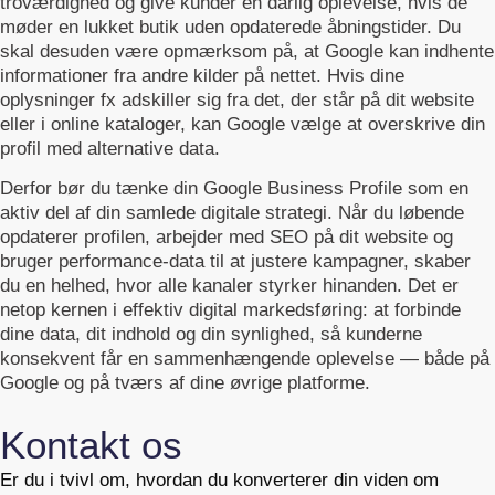
troværdighed og give kunder en dårlig oplevelse, hvis de
møder en lukket butik uden opdaterede åbningstider. Du
skal desuden være opmærksom på, at Google kan indhente
informationer fra andre kilder på nettet. Hvis dine
oplysninger fx adskiller sig fra det, der står på dit website
eller i online kataloger, kan Google vælge at overskrive din
profil med alternative data.
Derfor bør du tænke din Google Business Profile som en
aktiv del af din samlede digitale strategi. Når du løbende
opdaterer profilen, arbejder med SEO på dit website og
bruger performance-data til at justere kampagner, skaber
du en helhed, hvor alle kanaler styrker hinanden. Det er
netop kernen i effektiv digital markedsføring: at forbinde
dine data, dit indhold og din synlighed, så kunderne
konsekvent får en sammenhængende oplevelse — både på
Google og på tværs af dine øvrige platforme.
Kontakt os
Er du i tvivl om, hvordan du konverterer din viden om