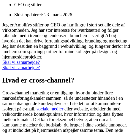
CEO og stifter
Sidst opdateret:
23. marts 2026
Jeg er Amplifys stifter og CEO og har fingre i stort set alle dele af
virksomheden. Jeg har stor interesse for iværksætteri og følger
løbende med i trends og tendenser i branchen – særligt AI og
hvordan det kan drive forretningsudvikling, branding og marketing.
Jeg har desuden en baggrund i webudvikling, og fungerer derfor ind
imellem som sparringspartner for mine kolleger på design- og
hjemmesideprojekter.
Skal vi samarbejde?
Skal vi samarbejde?
Hvad er cross-channel?
Cross-channel marketing er en tilgang, hvor du binder flere
markedsføringskanaler sammen, så de understøtter hinanden i en
sammenhængende kundeoplevelse. I stedet for at kommunikere
isoleret på e-mail,
sociale medier
eller website, arbejder du med
velkoordinerede kontaktpunkter, hvor information og data flyttes
mellem kanaler. Det kan for eksempel betyde, at en e-mail-
kampagne matcher det budskab, du bruger i dine sociale annoncer,
og at indholdet på hjemmesiden afspejler samme tema. Den røde