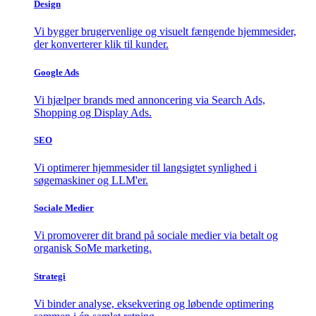
Design
Vi bygger brugervenlige og visuelt fængende hjemmesider,
der konverterer klik til kunder.
Google Ads
Vi hjælper brands med annoncering via Search Ads,
Shopping og Display Ads.
SEO
Vi optimerer hjemmesider til langsigtet synlighed i
søgemaskiner og LLM'er.
Sociale Medier
Vi promoverer dit brand på sociale medier via betalt og
organisk SoMe marketing.
Strategi
Vi binder analyse, eksekvering og løbende optimering