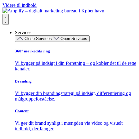
Videre til indhold
Services
Close Services
Open Services
360° markedsføring​
Vi bygger på indsigt i din forretning – og kobler det til de rette
kanaler.
Branding
Vi bygger din brandingstrategi på indsigt, differentiering og
målgruppeforståelse.
Content
Vi gør dit brand synligt i mængden via video og visuelt
indhold, der fænger.