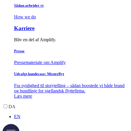
Sådan arbejder vi
How we do
Karriere
Bliv en del af Amplify.
Presse
Pressemateriale om Amplify
Udvalgt kundecase: Mesterflyt
Fra synlighed til storytelling – sådan boostede vi både brand
og bundlinje for sjællandsk flyttefirma.
Læs mere
DA
EN