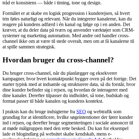
tråd er konsistens — både i timing, tone og design.
Formålet er at skabe en logisk progression i kunderejsen, så hvert
trin føles naturligt og relevant. Når du integrerer kanalerne, kan du
reagere på kundens adfærd i én kanal og følge op i en anden. Det
kræver, at du deler data på tværs og anvender værktøjer som CRM-
systemer og marketing automation. Med andre ord handler cross-
channel ikke om at være til stede overalt, men om at få kanalerne til
at spille sammen strategisk.
Hvordan bruger du cross-channel?
Du bruger cross-channel, når du planlægger og eksekverer
kampagner, hvor hvert kontaktpunkt bygger oven på det forrige. Det
starter typisk med at indsamle og strukturere data, så du forstår, hvor
dine kunder befinder sig i rejsen, og hvordan de interagerer med
dine kanaler. Derefter tilpasser du indholdet, så tone, budskab og
format passer til både kanalen og kundens kontekst.
I praksis kan du bruge indsigterne fra
SEO
og webtrafik som
grundlag for at identificere, hvilke søgeintentioner der fører kunder
ind i rejsen, og derefter bruge segmenteringen i sociale annoncer til
at møde målgruppen med den rette besked. Du kan for eksempel
lade et blogindlæg på websitet skabe kendskab, mens e-