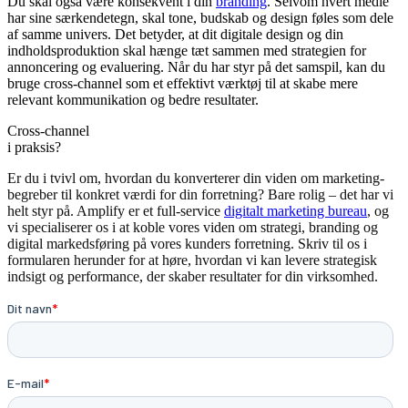
Du skal også være konsekvent i din
branding
. Selvom hvert medie
har sine særkendetegn, skal tone, budskab og design føles som dele
af samme univers. Det betyder, at dit digitale design og din
indholdsproduktion skal hænge tæt sammen med strategien for
annoncering og evaluering. Når du har styr på det samspil, kan du
bruge cross-channel som et effektivt værktøj til at skabe mere
relevant kommunikation og bedre resultater.
Cross-channel
i praksis?
Er du i tvivl om, hvordan du konverterer din viden om marketing-
begreber til konkret værdi for din forretning? Bare rolig – det har vi
helt styr på. Amplify er et full-service
digitalt marketing bureau
, og
vi specialiserer os i at koble vores viden om strategi, branding og
digital markedsføring på vores kunders forretning. Skriv til os i
formularen herunder for at høre, hvordan vi kan levere strategisk
indsigt og performance, der skaber resultater for din virksomhed.