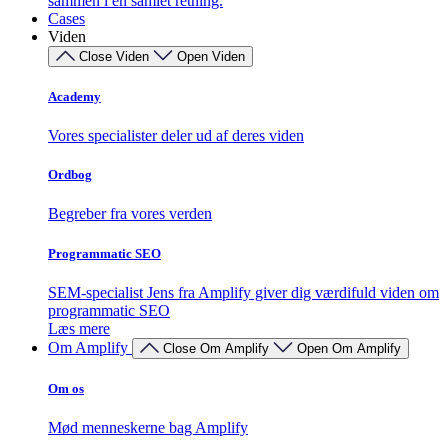
sammen i én samlet retning.
Cases
Viden
Close Viden
Open Viden
Academy
Vores specialister deler ud af deres viden
Ordbog
Begreber fra vores verden
Programmatic SEO
SEM-specialist Jens fra Amplify giver dig værdifuld viden om
programmatic SEO
Læs mere
Om Amplify
Close Om Amplify
Open Om Amplify
Om os
Mød menneskerne bag Amplify