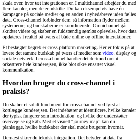
skala over, hvor tæt integrationen er. I multichannel arbejder du med
flere kanaler, men de er adskilte. Du kan eksempelvis have én
kampagne på sociale medier og en anden i nyhedsbreve uden fælles
data. Cross-channel forbinder dem, så information flyder mellem
systemerne, og budskaberne er koordinerede. Omnichannel går
skridtet videre og skaber en fuldstændig sømløs oplevelse, hvor data
opdateres i realtid på tværs af både online og offline interaktioner.
Et beslægtet begreb er cross-platform marketing. Her er fokus på at
levere det samme budskab på tværs af medier som
video
, display og
sociale netværk. I cross-channel handler det derimod om at
orkestrere hele kunderejsen, ikke blot sikre ensartet visuel
kommunikation.
Hvordan bruger du cross-channel i
praksis?
Du skaber et solidt fundament for cross-channel ved først at
kortlægge kunderejsen. Det indebærer at identificere, hvilke kanaler
der typisk fungerer som introduktion, og hvilke der understøtter
overvejelse og køb. Med et visuelt “journey map” kan du
planlægge, hvilke budskaber der skal møde brugeren hvornår.
Dernæst sikrer du teknisk integration. Det betyder, at data fra