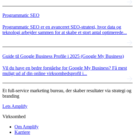
Programmatic SEO
Programmatic SEO er en avanceret SEO-strategi, hvor data og
teknologi arbejder sammen for at skabe et stort antal optimerede...
Guide til Google Business Profile i 2025 (Google My Business)
Vil du have en bedre forståelse for Google My Business? Få mest
muligt ud af din online virksomhedsprofil i...
Et full-service marketing bureau, der skaber resultater via strategi og
branding
Lets Amplify
Virksomhed
Om Amplify
Karriere