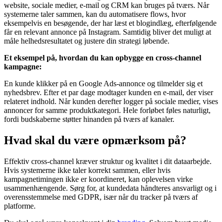
website, sociale medier, e-mail og CRM kan bruges på tværs. Når
systemerne taler sammen, kan du automatisere flows, hvor
eksempelvis en besøgende, der har læst et blogindlæg, efterfølgende
får en relevant annonce på Instagram. Samtidig bliver det muligt at
måle helhedsresultatet og justere din strategi løbende.
Et eksempel på, hvordan du kan opbygge en cross-channel
kampagne:
En kunde klikker på en Google Ads-annonce og tilmelder sig et
nyhedsbrev. Efter et par dage modtager kunden en e-mail, der viser
relateret indhold. Når kunden derefter logger på sociale medier, vises
annoncer for samme produktkategori. Hele forløbet føles naturligt,
fordi budskaberne støtter hinanden på tværs af kanaler.
Hvad skal du være opmærksom på?
Effektiv cross-channel kræver struktur og kvalitet i dit dataarbejde.
Hvis systemerne ikke taler korrekt sammen, eller hvis
kampagnetimingen ikke er koordineret, kan oplevelsen virke
usammenhængende. Sørg for, at kundedata håndteres ansvarligt og i
overensstemmelse med GDPR, især når du tracker på tværs af
platforme.