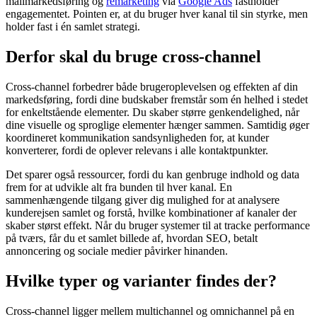
mailmarkedsføring og
remarketing
via
Google Ads
fastholder
engagementet. Pointen er, at du bruger hver kanal til sin styrke, men
holder fast i én samlet strategi.
Derfor skal du bruge cross-channel
Cross-channel forbedrer både brugeroplevelsen og effekten af din
markedsføring, fordi dine budskaber fremstår som én helhed i stedet
for enkeltstående elementer. Du skaber større genkendelighed, når
dine visuelle og sproglige elementer hænger sammen. Samtidig øger
koordineret kommunikation sandsynligheden for, at kunder
konverterer, fordi de oplever relevans i alle kontaktpunkter.
Det sparer også ressourcer, fordi du kan genbruge indhold og data
frem for at udvikle alt fra bunden til hver kanal. En
sammenhængende tilgang giver dig mulighed for at analysere
kunderejsen samlet og forstå, hvilke kombinationer af kanaler der
skaber størst effekt. Når du bruger systemer til at tracke performance
på tværs, får du et samlet billede af, hvordan SEO, betalt
annoncering og sociale medier påvirker hinanden.
Hvilke typer og varianter findes der?
Cross-channel ligger mellem multichannel og omnichannel på en