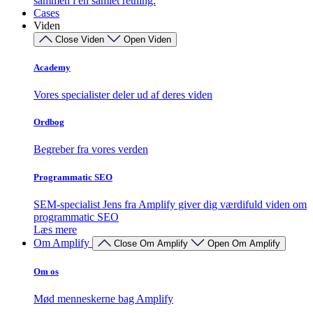
sammen i én samlet retning.
Cases
Viden
Close Viden
Open Viden
Academy
Vores specialister deler ud af deres viden
Ordbog
Begreber fra vores verden
Programmatic SEO
SEM-specialist Jens fra Amplify giver dig værdifuld viden om
programmatic SEO
Læs mere
Om Amplify
Close Om Amplify
Open Om Amplify
Om os
Mød menneskerne bag Amplify