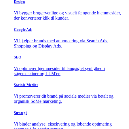
Design
Vi bygger brugervenlige og visuelt fængende hjemmesider,
der konverterer klik til kunder.
Google Ads
Vi hjælper brands med annoncering via Search Ads,
Shopping og Display Ads.
SEO
Vi optimerer hjemmesider til langsigtet synlighed i
søgemaskiner og LLM'er.
Sociale Medier
Vi promoverer dit brand på sociale medier via betalt og
organisk SoMe marketing.
Strategi
Vi binder analyse, eksekvering og løbende optimering