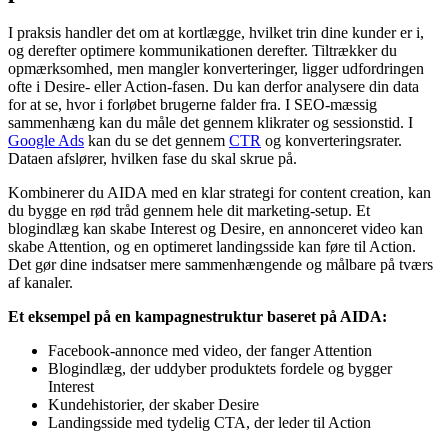
I praksis handler det om at kortlægge, hvilket trin dine kunder er i,
og derefter optimere kommunikationen derefter. Tiltrækker du
opmærksomhed, men mangler konverteringer, ligger udfordringen
ofte i Desire- eller Action-fasen. Du kan derfor analysere din data
for at se, hvor i forløbet brugerne falder fra. I SEO-mæssig
sammenhæng kan du måle det gennem klikrater og sessionstid. I
Google Ads
kan du se det gennem
CTR
og konverteringsrater.
Dataen afslører, hvilken fase du skal skrue på.
Kombinerer du AIDA med en klar strategi for content creation, kan
du bygge en rød tråd gennem hele dit marketing-setup. Et
blogindlæg kan skabe Interest og Desire, en annonceret video kan
skabe Attention, og en optimeret landingsside kan føre til Action.
Det gør dine indsatser mere sammenhængende og målbare på tværs
af kanaler.
Et eksempel på en kampagnestruktur baseret på AIDA:
Facebook-annonce med video, der fanger Attention
Blogindlæg, der uddyber produktets fordele og bygger
Interest
Kundehistorier, der skaber Desire
Landingsside med tydelig CTA, der leder til Action