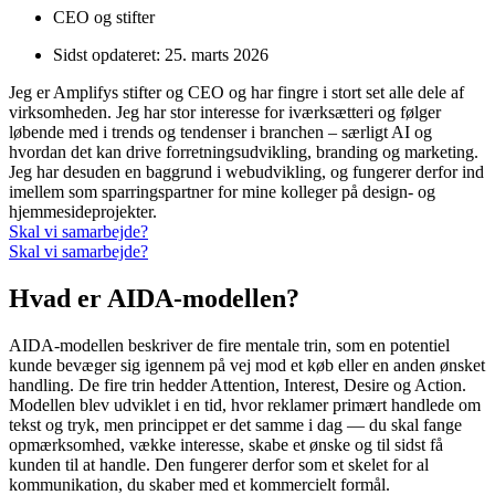
CEO og stifter
Sidst opdateret:
25. marts 2026
Jeg er Amplifys stifter og CEO og har fingre i stort set alle dele af
virksomheden. Jeg har stor interesse for iværksætteri og følger
løbende med i trends og tendenser i branchen – særligt AI og
hvordan det kan drive forretningsudvikling, branding og marketing.
Jeg har desuden en baggrund i webudvikling, og fungerer derfor ind
imellem som sparringspartner for mine kolleger på design- og
hjemmesideprojekter.
Skal vi samarbejde?
Skal vi samarbejde?
Hvad er AIDA-modellen?
AIDA-modellen beskriver de fire mentale trin, som en potentiel
kunde bevæger sig igennem på vej mod et køb eller en anden ønsket
handling. De fire trin hedder Attention, Interest, Desire og Action.
Modellen blev udviklet i en tid, hvor reklamer primært handlede om
tekst og tryk, men princippet er det samme i dag — du skal fange
opmærksomhed, vække interesse, skabe et ønske og til sidst få
kunden til at handle. Den fungerer derfor som et skelet for al
kommunikation, du skaber med et kommercielt formål.