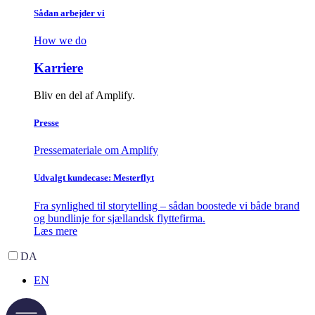
Sådan arbejder vi
How we do
Karriere
Bliv en del af Amplify.
Presse
Pressemateriale om Amplify
Udvalgt kundecase: Mesterflyt
Fra synlighed til storytelling – sådan boostede vi både brand
og bundlinje for sjællandsk flyttefirma.
Læs mere
DA
EN