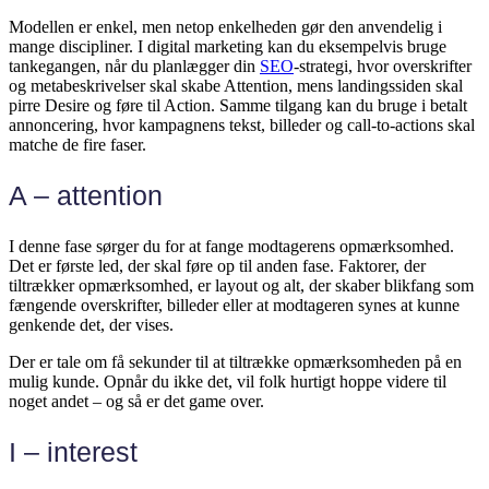
Modellen er enkel, men netop enkelheden gør den anvendelig i
mange discipliner. I digital marketing kan du eksempelvis bruge
tankegangen, når du planlægger din
SEO
-strategi, hvor overskrifter
og metabeskrivelser skal skabe Attention, mens landingssiden skal
pirre Desire og føre til Action. Samme tilgang kan du bruge i betalt
annoncering, hvor kampagnens tekst, billeder og call-to-actions skal
matche de fire faser.
A – attention
I denne fase sørger du for at fange modtagerens opmærksomhed.
Det er første led, der skal føre op til anden fase. Faktorer, der
tiltrækker opmærksomhed, er layout og alt, der skaber blikfang som
fængende overskrifter, billeder eller at modtageren synes at kunne
genkende det, der vises.
Der er tale om få sekunder til at tiltrække opmærksomheden på en
mulig kunde. Opnår du ikke det, vil folk hurtigt hoppe videre til
noget andet – og så er det game over.
I – interest