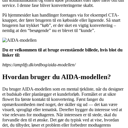
din kommunikation og enten købe produktet eller høre mere om din
service. I denne fase bliver konverteringerne skabt.
På hjemmesider kan handlinger foretages via for eksempel CTA-
knapper, der fører brugeren til en købsside eller lignende. Så snart
brugeren har trykket “køb”, er der sket en vigtig konvertering –
nemlig at den “besøgende” nu er blevet til “kunde”.
Du er velkommen til at bruge ovenstående billede, hvis blot du
linker til:
https://amplify.dk/ordbog/aida-modellen/
Hvordan bruger du AIDA-modellen?
Du bruger AIDA-modellen som en mental tjekliste, når du designer
et budskab eller planlægger et kundeforløb. Formålet er at sikre
flowet fra første kontakt til konvertering. Først fanger du
opmærksomheden med noget, der skiller sig ud — det kan være
visuelt, sprogligt eller tematisk. Derefter bygger du interesse ved at
vise relevans for modtageren. Når interessen er til stede, skal du
forvandle den til et ønske. Det gør du typisk ved at vise, hvordan
det, du tilbyder, løser et problem eller forbedrer modtagerens