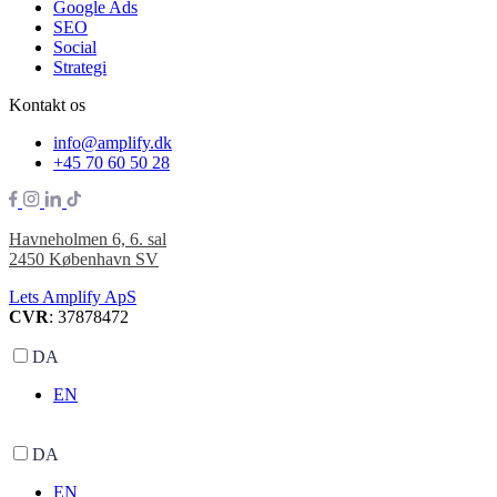
Google Ads
SEO
Social
Strategi
Kontakt os
info@amplify.dk
+45 70 60 50 28
Havneholmen 6, 6. sal
2450 København SV
Lets Amplify ApS
CVR
: 37878472
DA
EN
DA
EN