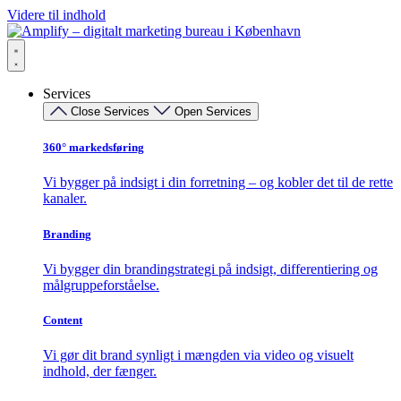
Videre til indhold
Services
Close Services
Open Services
360° markedsføring​
Vi bygger på indsigt i din forretning – og kobler det til de rette
kanaler.
Branding
Vi bygger din brandingstrategi på indsigt, differentiering og
målgruppeforståelse.
Content
Vi gør dit brand synligt i mængden via video og visuelt
indhold, der fænger.