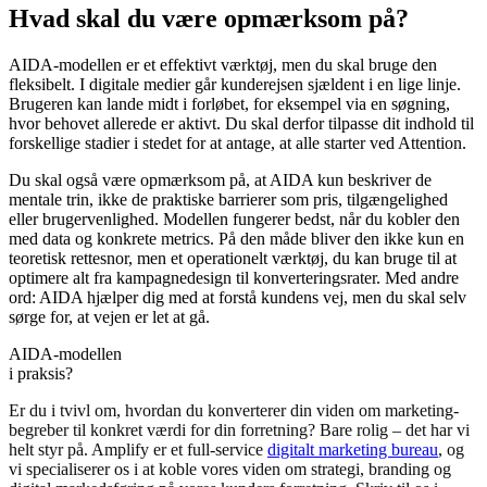
Hvad skal du være opmærksom på?
AIDA-modellen er et effektivt værktøj, men du skal bruge den
fleksibelt. I digitale medier går kunderejsen sjældent i en lige linje.
Brugeren kan lande midt i forløbet, for eksempel via en søgning,
hvor behovet allerede er aktivt. Du skal derfor tilpasse dit indhold til
forskellige stadier i stedet for at antage, at alle starter ved Attention.
Du skal også være opmærksom på, at AIDA kun beskriver de
mentale trin, ikke de praktiske barrierer som pris, tilgængelighed
eller brugervenlighed. Modellen fungerer bedst, når du kobler den
med data og konkrete metrics. På den måde bliver den ikke kun en
teoretisk rettesnor, men et operationelt værktøj, du kan bruge til at
optimere alt fra kampagnedesign til konverteringsrater. Med andre
ord: AIDA hjælper dig med at forstå kundens vej, men du skal selv
sørge for, at vejen er let at gå.
AIDA-modellen
i praksis?
Er du i tvivl om, hvordan du konverterer din viden om marketing-
begreber til konkret værdi for din forretning? Bare rolig – det har vi
helt styr på. Amplify er et full-service
digitalt marketing bureau
, og
vi specialiserer os i at koble vores viden om strategi, branding og