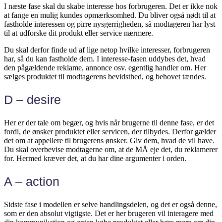
I næste fase skal du skabe interesse hos forbrugeren. Det er ikke nok
at fange en mulig kundes opmærksomhed. Du bliver også nødt til at
fastholde interessen og pirre nysgerrigheden, så modtageren har lyst
til at udforske dit produkt eller service nærmere.
Du skal derfor finde ud af lige netop hvilke interesser, forbrugeren
har, så du kan fastholde dem. I interesse-fasen uddybes det, hvad
den pågældende reklame, annonce osv. egentlig handler om. Her
sælges produktet til modtagerens bevidsthed, og behovet tændes.
D – desire
Her er der tale om begær, og hvis når brugerne til denne fase, er det
fordi, de ønsker produktet eller servicen, der tilbydes. Derfor gælder
det om at appellere til brugerens ønsker. Giv dem, hvad de vil have.
Du skal overbevise modtagerne om, at de MÅ eje det, du reklamerer
for. Hermed kræver det, at du har dine argumenter i orden.
A – action
Sidste fase i modellen er selve handlingsdelen, og det er også denne,
som er den absolut vigtigste. Det er her brugeren vil interagere med