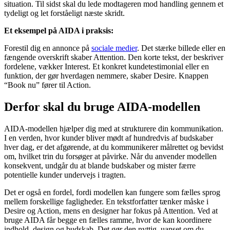
situation. Til sidst skal du lede modtageren mod handling gennem et
tydeligt og let forståeligt næste skridt.
Et eksempel på AIDA i praksis:
Forestil dig en annonce på
sociale medier
. Det stærke billede eller en
fængende overskrift skaber Attention. Den korte tekst, der beskriver
fordelene, vækker Interest. Et konkret kundetestimonial eller en
funktion, der gør hverdagen nemmere, skaber Desire. Knappen
“Book nu” fører til Action.
Derfor skal du bruge AIDA-modellen
AIDA-modellen hjælper dig med at strukturere din kommunikation.
I en verden, hvor kunder bliver mødt af hundredvis af budskaber
hver dag, er det afgørende, at du kommunikerer målrettet og bevidst
om, hvilket trin du forsøger at påvirke. Når du anvender modellen
konsekvent, undgår du at blande budskaber og mister færre
potentielle kunder undervejs i tragten.
Det er også en fordel, fordi modellen kan fungere som fælles sprog
mellem forskellige fagligheder. En tekstforfatter tænker måske i
Desire og Action, mens en designer har fokus på Attention. Ved at
bruge AIDA får begge en fælles ramme, hvor de kan koordinere
indhold, design og budskab. Det gør den nyttig, uanset om du