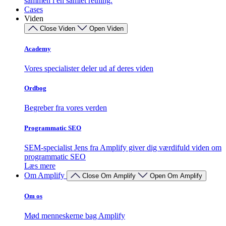
sammen i én samlet retning.
Cases
Viden
Close Viden
Open Viden
Academy
Vores specialister deler ud af deres viden
Ordbog
Begreber fra vores verden
Programmatic SEO
SEM-specialist Jens fra Amplify giver dig værdifuld viden om
programmatic SEO
Læs mere
Om Amplify
Close Om Amplify
Open Om Amplify
Om os
Mød menneskerne bag Amplify