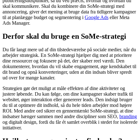
publiceringstidspunkter, så du ved præcis, hvornår og hvordan du
skal kommunikere. Skal du kombinere din SoMe-strategi med
annoncering, giver det mening at bruge data fra tidligere kampagner
til at planlægge budget og segmentering i
Google Ads
eller Meta
Ads Manager.
Derfor skal du bruge en SoMe-strategi
Du får langt mere ud af din tilstedeværelse på sociale medier, når du
arbejder strategisk. En SoMe-strategi hjælper dig med at prioritere
dine ressourcer og fokusere på det, der skaber reel værdi. Den
dokumenterer, hvordan du vil skabe engagement, øge kendskabet til
dit brand og opnå konverteringer, uden at din indsats bliver spredt
ud over for mange kanaler.
Strategien gør det muligt at måle effekten af dine aktiviteter og
justere løbende. Du kan følge, om dine kampagner skaber trafik til
websitet, øger interaktion eller genererer leads. Den indsigt bruger
du til at optimere dit indhold, så du hele tiden arbejder mod højere
ROI. Med andre ord sikrer en gennemtænkt SoMe-strategi, at dine
indsatser hænger sammen med andre discipliner som SEO,
branding
og digitalt design, fordi du får ét samlet overblik i stedet for isolerede
initiativer.