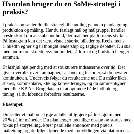
Hvordan bruger du en SoMe-strategi i
praksis?
I praksis omsætter du din strategi til handling gennem planlægning,
produktion og måling. Har du fastlagt mål og målgruppe, handler
næste skridt om at skabe indhold, der matcher platformens styrker.
På Instagram kan det være visuelt stærke billeder og Reels, mens
LinkedIn egner sig til thought leadership og faglige debatter. Du skal
med andre ord skræddersy indholdet, så format og budskab hænger
sammen.
Et årshjul hjælper dig med at strukturere indsatserne over tid. Det
giver overblik over kampagner, sæsoner og historier, så du bevarer
kontinuiteten. Undervejs følger du resultaterne tæt. Du måler likes,
shares, kommentarer, klik og konverteringer, og du sammenligner
med dine KPI’er. Brug dataen til at optimere både indhold og
timing, så du løbende forbedrer resultaterne.
Eksempel:
Du sætter et mål om at øge antallet af følgere på Instagram med
20 % på tre måneder. Du planlægger ugentlige opslag og stories med
fokus på storytelling, kører parallelle annoncer med præcis
målretning, og du følger løbende med i udviklingen via platformens