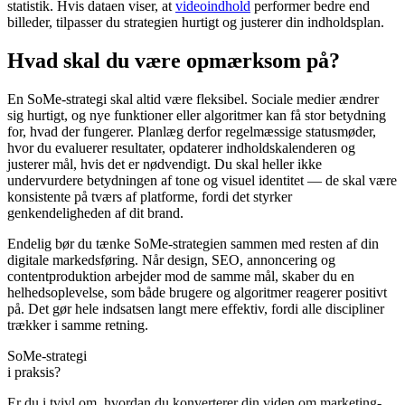
statistik. Hvis dataen viser, at
videoindhold
performer bedre end
billeder, tilpasser du strategien hurtigt og justerer din indholdsplan.
Hvad skal du være opmærksom på?
En SoMe-strategi skal altid være fleksibel. Sociale medier ændrer
sig hurtigt, og nye funktioner eller algoritmer kan få stor betydning
for, hvad der fungerer. Planlæg derfor regelmæssige statusmøder,
hvor du evaluerer resultater, opdaterer indholdskalenderen og
justerer mål, hvis det er nødvendigt. Du skal heller ikke
undervurdere betydningen af tone og visuel identitet — de skal være
konsistente på tværs af platforme, fordi det styrker
genkendeligheden af dit brand.
Endelig bør du tænke SoMe-strategien sammen med resten af din
digitale markedsføring. Når design, SEO, annoncering og
contentproduktion arbejder mod de samme mål, skaber du en
helhedsoplevelse, som både brugere og algoritmer reagerer positivt
på. Det gør hele indsatsen langt mere effektiv, fordi alle discipliner
trækker i samme retning.
SoMe-strategi
i praksis?
Er du i tvivl om, hvordan du konverterer din viden om marketing-