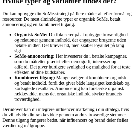
Hvilke typer og varianter findes der?
Du kan opbygge din SoMe-strategi på flere måder alt efter formål og
ressourcer. De mest almindelige typer er organisk SoMe, betalt
annoncering og en kombineret tilgang.
Organisk SoMe:
Du fokuserer på at opbygge troværdighed
og relationer gennem indhold, der engagerer brugerne uden
betalte midler. Det kræver tid, men skaber loyalitet på lang
sigt.
SoMe-annoncering:
Her investerer du i betalte kampagner,
som du målretter præcist efter demografi, interesser og
adfærd. Det giver hurtigere synlighed og mulighed for at teste
effekten af dine budskaber.
Kombineret tilgang:
Mange vælger at kombinere organisk
og betalt indhold, fordi det giver både langsigtet kendskab og
kortsigtede resultater. Annoncering kan forstærke organisk
rækkevidde, mens det organiske indhold styrker brandets
troværdighed.
Derudover kan du integrere influencer marketing i din strategi, hvis
du vil udvide din rækkevidde gennem andres troværdige stemmer.
Denne tilgang fungerer bedst, når influencers og brand deler fælles
værdier og målgruppe.