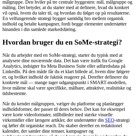
målgruppe. Den hviler på tre centrale byggesten: mål, målgruppe og
måling. Det betyder, at du starter med at definere, hvad du konkret
vil opnå, hvem du taler til, og hvordan du følger op på resultaterne.
En velfungerende strategi bygger samtidig bro mellem organisk
indhold og betalte kampagner, fordi begge elementer understøtter
hinanden i din samlede markedsføring.
Hvordan bruger du en SoMe-strategi?
Når du arbejder med en SoMe-strategi, starter du typisk med at
analysere dine nuværende data. Det kan være trafik fra Google
Analytics, indsigter fra Meta Business Suite eller adfærdsdata på
LinkedIn. På den måde får du et klart billede af, hvem dine følgere
er, og hvilket indhold de faktisk reagerer på. Derefter definerer du
konkrete mål — mange tager udgangspunkt i SMART-modellen,
hvor målene skal være specifikke, målbare, attraktive, realistiske og
tidsbestemte.
Når du kender målgruppen, vælger du platforme og planlægger
indholdsformer, der passer til deres behov. Det kan for eksempel
være korte videoformater, stillbilleder med stærke visuelle
virkemidler eller længere artikler, der understøtter din
SEO
-strategi
og løfter dit organiske reach. Du skaber derefter en redaktionel
kalender, der samler dine temaer, kampagner og