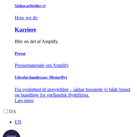
Sådan arbejder vi
How we do
Karriere
Bliv en del af Amplify.
Presse
Pressemateriale om Amplify
Udvalgt kundecase: Mesterflyt
Fra synlighed til storytelling – sådan boostede vi både brand
og bundlinje for sjællandsk flyttefirma.
Læs mere
DA
EN