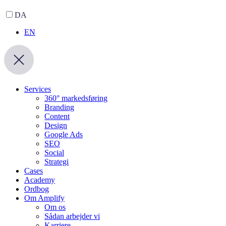
DA
EN
Services
360° markedsføring
Branding
Content
Design
Google Ads
SEO
Social
Strategi
Cases
Academy
Ordbog
Om Amplify
Om os
Sådan arbejder vi
Karriere