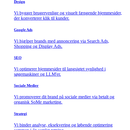
Design
Vi bygger brugervenlige og visuelt fængende hjemmesider,
der konverterer klik til kunder.
Google Ads
Vi hjælper brands med annoncering via Search Ads,
Shopping og Display Ads.
SEO
Vi optimerer hjemmesider til langsigtet synlighed i
søgemaskiner og LLM'er.
Sociale Medier
Vi promoverer dit brand på sociale medier via betalt og
organisk SoMe marketing.
Strategi
Vi binder analyse, eksekvering og løbende optimering