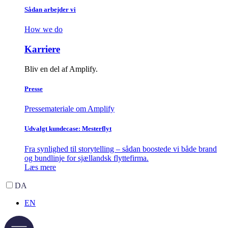
Sådan arbejder vi
How we do
Karriere
Bliv en del af Amplify.
Presse
Pressemateriale om Amplify
Udvalgt kundecase: Mesterflyt
Fra synlighed til storytelling – sådan boostede vi både brand
og bundlinje for sjællandsk flyttefirma.
Læs mere
DA
EN