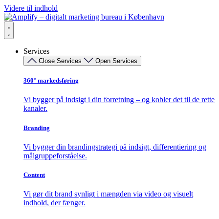
Videre til indhold
Services
Close Services
Open Services
360° markedsføring​
Vi bygger på indsigt i din forretning – og kobler det til de rette
kanaler.
Branding
Vi bygger din brandingstrategi på indsigt, differentiering og
målgruppeforståelse.
Content
Vi gør dit brand synligt i mængden via video og visuelt
indhold, der fænger.