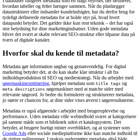
I databaser fungerer metadata som en slags vejviser, der definerer,
hvordan tabeller og felter hænger sammen. Når du planlægger
datastrukturer eller indsamler kundeindsigter, har du derfor brug for
tydeligt definerede metadata for at holde styr på, hvad hvert
datapunkt betyder. Det gælder ikke kun rent teknisk – det har også
stor betydning for dine marketingindsatser. Uden gode metadata
bliver det svært at skabe relevant SEO-struktur eller tilpasse data på
tværs af digitale kanaler.
Hvorfor skal du kende til metadata?
Metadata gør information søgbar og genanvendelig. For digital
marketing betyder det, at du kan skabe klar struktur i alt fra
indholdsproduktion til SEO og mediestrategi. Når du arbejder med
søgemaskineoptimering
, hjælper metadata som
og
title tags
søgemaskiner med at matche sider med
meta descriptions
relevante søgeord. Jo bedre du formulerer og strukturerer metadata,
jo større er chancen for, at dine sider vises øverst i søgeresultaterne.
Metadata er også afgørende i arbejdet med brugeroplevelse og
performance. Uden metadata ville webindhold svære at kategorisere
på samme måde som et bibliotek uden et katalogsystem. Det
betyder, at brugere hurtigt mister overblikket, og at systemer som
Google Ads
eller sociale medieplatforme ikke kan matche indhold til
de rigtige målgrupper. I praksis understøtter metadata altså både