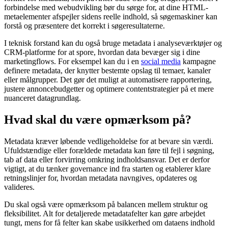
forbindelse med webudvikling bør du sørge for, at dine HTML-
metaelementer afspejler sidens reelle indhold, så søgemaskiner kan
forstå og præsentere det korrekt i søgeresultaterne.
I teknisk forstand kan du også bruge metadata i analyseværktøjer og
CRM-platforme for at spore, hvordan data bevæger sig i dine
marketingflows. For eksempel kan du i en
social media
kampagne
definere metadata, der knytter bestemte opslag til temaer, kanaler
eller målgrupper. Det gør det muligt at automatisere rapportering,
justere annoncebudgetter og optimere contentstrategier på et mere
nuanceret datagrundlag.
Hvad skal du være opmærksom på?
Metadata kræver løbende vedligeholdelse for at bevare sin værdi.
Ufuldstændige eller forældede metadata kan føre til fejl i søgning,
tab af data eller forvirring omkring indholdsansvar. Det er derfor
vigtigt, at du tænker governance ind fra starten og etablerer klare
retningslinjer for, hvordan metadata navngives, opdateres og
valideres.
Du skal også være opmærksom på balancen mellem struktur og
fleksibilitet. Alt for detaljerede metadatafelter kan gøre arbejdet
tungt, mens for få felter kan skabe usikkerhed om dataens indhold