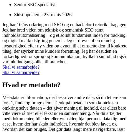
Senior SEO-specialist
Sidst opdateret:
23. marts 2026
Jeg har 10 års erfaring med SEO og en bachelor i retorik i bagagen.
Jeg har bred viden om teknisk og semantisk SEO samt
indholdsautomatisering – og et solidt fundament inden for tracking
og digital markedsføring generelt. Jeg er drevet af en ukuelig
nysgerrighed efter ny viden og evnen til at omsætte den til konkrete
tiltag, der styrker mine kunders forretning. Jeg har desuden en
forkærlighed for sprog og kommunikation, hvilket i sin tid tid også
var min indgangsbillet til branchen.
Skal vi samarbejde?
Skal vi samarbejde?
Hvad er metadata?
Metadata er information, der beskriver andre data, så du lettere kan
forstå, finde og bruge dem. Tænk på metadata som konteksten
omkring selve dataen – det giver mening til indhold, der ellers bare
ville være rå filer eller tekst uden sammenhæng. Når du arbejder
med dokumenter, billeder eller websider, hjælper metadata dig med
at se, hvem der har skabt indholdet, hvornår det blev lavet, og
hvordan det kan bruges. Det gør data langt mere navigerbare, især