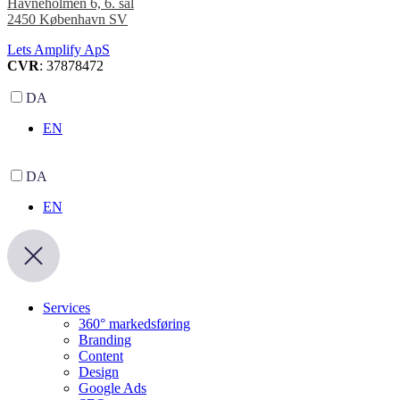
Havneholmen 6, 6. sal
2450 København SV
Lets Amplify ApS
CVR
: 37878472
DA
EN
DA
EN
Services
360° markedsføring
Branding
Content
Design
Google Ads