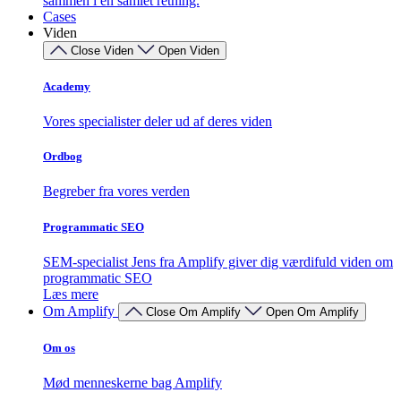
sammen i én samlet retning.
Cases
Viden
Close Viden
Open Viden
Academy
Vores specialister deler ud af deres viden
Ordbog
Begreber fra vores verden
Programmatic SEO
SEM-specialist Jens fra Amplify giver dig værdifuld viden om
programmatic SEO
Læs mere
Om Amplify
Close Om Amplify
Open Om Amplify
Om os
Mød menneskerne bag Amplify