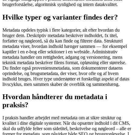
brugerforståelse, algoritmisk synlighed og intern datakvalitet.
Hvilke typer og varianter findes der?
Metadata opdeles typisk i flere kategorier, alt efter hvordan du
bruger dem. Deskriptiv metadata beskriver indholdet, fx titel,
forfatter og nøgleord, så du kan finde og filtrere data. Strukturel
metadata viser, hvordan indhold hænger sammen — for eksempel
kapitler i en e-bog eller sektioner i en webside. Administrativ
metadata handler om rettigheder, adgang og versionering, mens
teknisk metadata beskriver filens format, opløsning eller størrelse.
Du finder også proveniensmetadata, som dokumenterer dataens
oprindelse, og brugsmetadata, der viser, hvor ofte og af hvem
indhold bruges. Hver type understøtter et forskelligt aspekt af datas
livscyklus, men sammen skaber de overblik og sammenhæng.
Hvordan håndterer du metadata i
praksis?
I praksis handler arbejdet med metadata om at sikre struktur og
kvalitet i dine digitale systemer. Når du opsætter indhold i dit CMS,
skal du udfylde felter som sidetitel, beskrivelse og nøgleord – alle er
former for metadata, som påvirker både SEO og brugeroplevelse. I