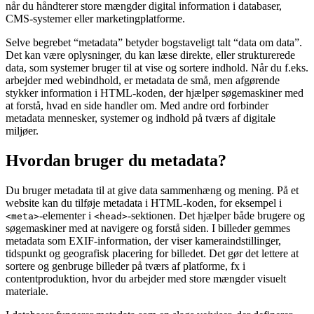
når du håndterer store mængder digital information i databaser,
CMS-systemer eller marketingplatforme.
Selve begrebet “metadata” betyder bogstaveligt talt “data om data”.
Det kan være oplysninger, du kan læse direkte, eller strukturerede
data, som systemer bruger til at vise og sortere indhold. Når du f.eks.
arbejder med webindhold, er metadata de små, men afgørende
stykker information i HTML-koden, der hjælper søgemaskiner med
at forstå, hvad en side handler om. Med andre ord forbinder
metadata mennesker, systemer og indhold på tværs af digitale
miljøer.
Hvordan bruger du metadata?
Du bruger metadata til at give data sammenhæng og mening. På et
website kan du tilføje metadata i HTML-koden, for eksempel i
-elementer i
-sektionen. Det hjælper både brugere og
<meta>
<head>
søgemaskiner med at navigere og forstå siden. I billeder gemmes
metadata som EXIF-information, der viser kameraindstillinger,
tidspunkt og geografisk placering for billedet. Det gør det lettere at
sortere og genbruge billeder på tværs af platforme, fx i
contentproduktion, hvor du arbejder med store mængder visuelt
materiale.