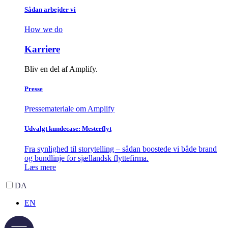
Sådan arbejder vi
How we do
Karriere
Bliv en del af Amplify.
Presse
Pressemateriale om Amplify
Udvalgt kundecase: Mesterflyt
Fra synlighed til storytelling – sådan boostede vi både brand
og bundlinje for sjællandsk flyttefirma.
Læs mere
DA
EN