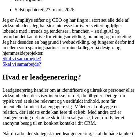
Sidst opdateret:
23. marts 2026
Jeg er Amplifys stifter og CEO og har fingre i stort set alle dele af
virksomheden. Jeg har stor interesse for iværksætteri og følger
løbende med i trends og tendenser i branchen – særligt AI og
hvordan det kan drive forretningsudvikling, branding og marketing.
Jeg har desuden en baggrund i webudvikling, og fungerer derfor ind
imellem som sparringspartner for mine kolleger på design- og
hjemmesideprojekter.
Skal vi samarbejde?
Skal vi samarbejde?
Hvad er leadgenerering?
Leadgenerering handler om at identificere og tiltrække personer eller
virksomheder, der viser interesse for det, du tilbyder. Det gør du
typisk ved at skabe relevant og værdifuldt indhold, som får
potentielle kunder til at engagere sig. Målet er at opbygge en
relation, der i sidste ende kan føre til et køb. Med andre ord er
leadgenerering det første skridt i en salgsrejse, hvor du flytter et
anonymt besøg til en konkret kontakt i dit CRM.
Når du arbejder strategisk med leadgenerering, skal du både tænke i