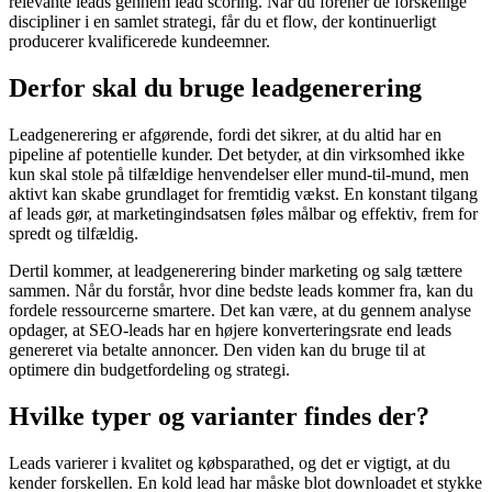
relevante leads gennem lead scoring. Når du forener de forskellige
discipliner i en samlet strategi, får du et flow, der kontinuerligt
producerer kvalificerede kundeemner.
Derfor skal du bruge leadgenerering
Leadgenerering er afgørende, fordi det sikrer, at du altid har en
pipeline af potentielle kunder. Det betyder, at din virksomhed ikke
kun skal stole på tilfældige henvendelser eller mund-til-mund, men
aktivt kan skabe grundlaget for fremtidig vækst. En konstant tilgang
af leads gør, at marketingindsatsen føles målbar og effektiv, frem for
spredt og tilfældig.
Dertil kommer, at leadgenerering binder marketing og salg tættere
sammen. Når du forstår, hvor dine bedste leads kommer fra, kan du
fordele ressourcerne smartere. Det kan være, at du gennem analyse
opdager, at SEO-leads har en højere konverteringsrate end leads
genereret via betalte annoncer. Den viden kan du bruge til at
optimere din budgetfordeling og strategi.
Hvilke typer og varianter findes der?
Leads varierer i kvalitet og købsparathed, og det er vigtigt, at du
kender forskellen. En kold lead har måske blot downloadet et stykke