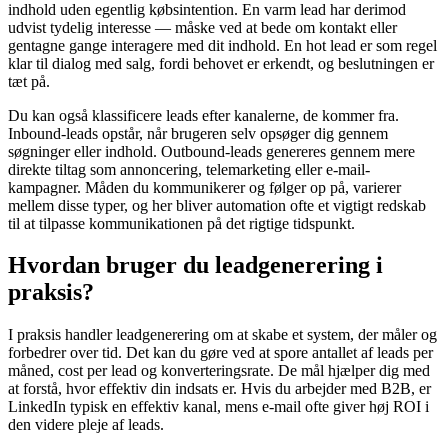
indhold uden egentlig købsintention. En varm lead har derimod
udvist tydelig interesse — måske ved at bede om kontakt eller
gentagne gange interagere med dit indhold. En hot lead er som regel
klar til dialog med salg, fordi behovet er erkendt, og beslutningen er
tæt på.
Du kan også klassificere leads efter kanalerne, de kommer fra.
Inbound-leads opstår, når brugeren selv opsøger dig gennem
søgninger eller indhold. Outbound-leads genereres gennem mere
direkte tiltag som annoncering, telemarketing eller e-mail-
kampagner. Måden du kommunikerer og følger op på, varierer
mellem disse typer, og her bliver automation ofte et vigtigt redskab
til at tilpasse kommunikationen på det rigtige tidspunkt.
Hvordan bruger du leadgenerering i
praksis?
I praksis handler leadgenerering om at skabe et system, der måler og
forbedrer over tid. Det kan du gøre ved at spore antallet af leads per
måned, cost per lead og konverteringsrate. De mål hjælper dig med
at forstå, hvor effektiv din indsats er. Hvis du arbejder med B2B, er
LinkedIn typisk en effektiv kanal, mens e-mail ofte giver høj ROI i
den videre pleje af leads.