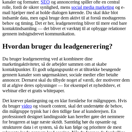
kanaler og formater.
SEO
og annoncering spiller ofte en central
rolle, fordi de sikrer synlighed, mens
social media marketing
og e-
mail hjælper med at holde dialogen kørende. Du skal ikke blot
indsamle data, men også bruge dem aktivt til at forstå modtagerens
behov og timing. Det er her, leadgenerering bliver til mere end bare
kontaktindsamling — det bliver et værktøj til at opbygge relationer
gennem indsigtsdrevet kommunikation.
Hvordan bruger du leadgenerering?
Du bruger leadgenerering ved at kombinere dine
marketingaktiviteter, så de arbejder sammen om at skabe
kontaktpunkter. Et godt udgangspunkt er at tiltrække besøgende
gennem kanaler som søgemaskiner, sociale medier eller betalte
annoncer. Dernæst skal du tilbyde noget af værdi, der motiverer dem
til at afgive deres oplysninger — for eksempel et nyhedsbrev, et
webinar eller et gratis whitepaper.
Det kræver planlægning og en klar forståelse for målgruppen. Hvis
du bruger
video
og visuelt content, skal det understøtte de behov,
din målgruppe typisk har i den tidlige fase af kunderejsen. En
professionelt designet landingsside kan herefter gøre det nemmere
for brugeren at tage næste skridt. Samtidig bør du opsamle og
strukturere data i et system, så du kan følge og prioritere de mest