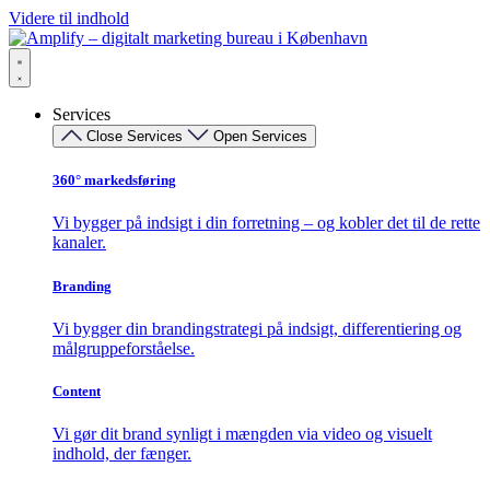
Videre til indhold
Services
Close Services
Open Services
360° markedsføring​
Vi bygger på indsigt i din forretning – og kobler det til de rette
kanaler.
Branding
Vi bygger din brandingstrategi på indsigt, differentiering og
målgruppeforståelse.
Content
Vi gør dit brand synligt i mængden via video og visuelt
indhold, der fænger.