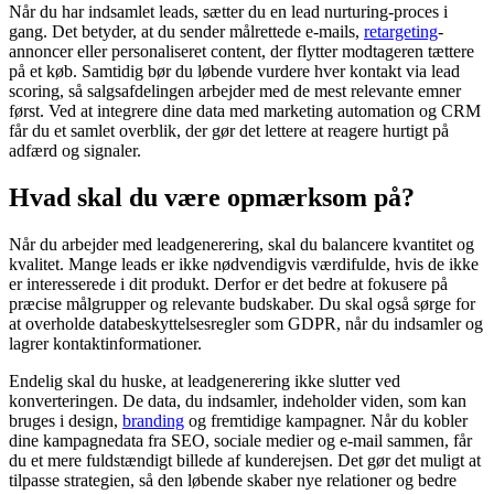
Når du har indsamlet leads, sætter du en lead nurturing-proces i
gang. Det betyder, at du sender målrettede e-mails,
retargeting
-
annoncer eller personaliseret content, der flytter modtageren tættere
på et køb. Samtidig bør du løbende vurdere hver kontakt via lead
scoring, så salgsafdelingen arbejder med de mest relevante emner
først. Ved at integrere dine data med marketing automation og CRM
får du et samlet overblik, der gør det lettere at reagere hurtigt på
adfærd og signaler.
Hvad skal du være opmærksom på?
Når du arbejder med leadgenerering, skal du balancere kvantitet og
kvalitet. Mange leads er ikke nødvendigvis værdifulde, hvis de ikke
er interesserede i dit produkt. Derfor er det bedre at fokusere på
præcise målgrupper og relevante budskaber. Du skal også sørge for
at overholde databeskyttelsesregler som GDPR, når du indsamler og
lagrer kontaktinformationer.
Endelig skal du huske, at leadgenerering ikke slutter ved
konverteringen. De data, du indsamler, indeholder viden, som kan
bruges i design,
branding
og fremtidige kampagner. Når du kobler
dine kampagnedata fra SEO, sociale medier og e-mail sammen, får
du et mere fuldstændigt billede af kunderejsen. Det gør det muligt at
tilpasse strategien, så den løbende skaber nye relationer og bedre