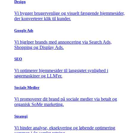
Design
Vi bygger brugervenlige og visuelt fængende hjemmesider,
der konverterer klik til kunder.
Google Ads
Vi hjælper brands med annoncering via Search Ads,
Shopping og Display Ads.
SEO
Vi optimerer hjemmesider til langsigtet synlighed i
søgemaskiner og LLM'er.
Sociale Medier
Vi promoverer dit brand på sociale medier via betalt og
organisk SoMe marketing.
Strategi
Vi binder analyse, eksekvering og løbende optimering