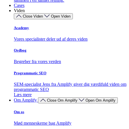
sammen i én samlet retning.
Cases
Viden
Close Viden
Open Viden
Academy
Vores specialister deler ud af deres viden
Ordbog
Begreber fra vores verden
Programmatic SEO
SEM-specialist Jens fra Amplify giver dig værdifuld viden om
programmatic SEO
Læs mere
Om Amplify
Close Om Amplify
Open Om Amplify
Om os
Mød menneskerne bag Amplify