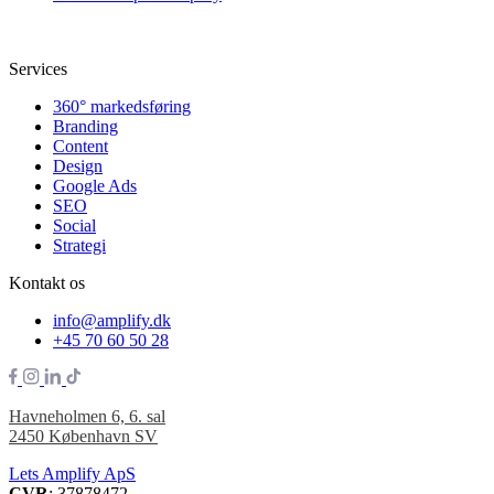
Services
360° markedsføring
Branding
Content
Design
Google Ads
SEO
Social
Strategi
Kontakt os
info@amplify.dk
+45 70 60 50 28
Havneholmen 6, 6. sal
2450 København SV
Lets Amplify ApS
CVR
: 37878472