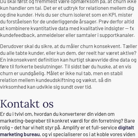
Du skal først og fremmest være opmærksom på, at churn ikke
kun handler om tal. Det er et udtryk for relationen mellem dig
og dine kunder. Hvis du ser churn isoleret som en KPI, mister
du forståelsen for de underliggende årsager. Prøv derfor altid
at kombinere kvantitative data med kvalitative indsigter — fx
kundefeedback, anmeldelser eller samtaler i supportkanaler.
Derudover skal du sikre, at du måler churn konsekvent. Tæller
du alle tabte kunder, eller kun dem, der reelt har været aktive?
En inkonsekvent definition kan hurtigt skævvride dine data og
føre til forkerte beslutninger. Til sidst bør du huske, at en vis
churn er uundgåelig. Målet er ikke nul tab, men en stabil
relation mellem kundeudskiftning og vækst, så din
virksomhed kan udvikle sig sundt over tid.
Kontakt os
Er du i tvivl om, hvordan du konverterer din viden om
marketing-begreber til konkret værdi for din forretning? Bare
rolig – det har vi helt styr på. Amplify er et full-service
digitalt
marketing bureau
, og vi specialiserer os i at koble vores viden