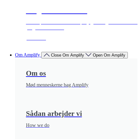
Programmatic SEO
SEM-specialist Jens fra Amplify giver dig værdifuld vide
programmatic SEO
Læs mere
Om Amplify
Close Om Amplify
Open Om Amplify
Om os
Mød menneskerne bag Amplify
Sådan arbejder vi
How we do