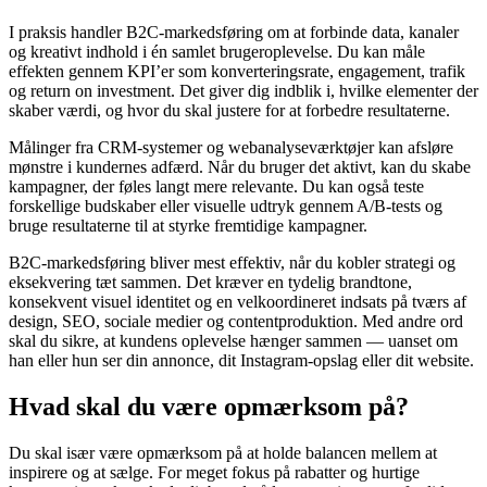
I praksis handler B2C-markedsføring om at forbinde data, kanaler
og kreativt indhold i én samlet brugeroplevelse. Du kan måle
effekten gennem KPI’er som konverteringsrate, engagement, trafik
og return on investment. Det giver dig indblik i, hvilke elementer der
skaber værdi, og hvor du skal justere for at forbedre resultaterne.
Målinger fra CRM-systemer og webanalyseværktøjer kan afsløre
mønstre i kundernes adfærd. Når du bruger det aktivt, kan du skabe
kampagner, der føles langt mere relevante. Du kan også teste
forskellige budskaber eller visuelle udtryk gennem A/B-tests og
bruge resultaterne til at styrke fremtidige kampagner.
B2C-markedsføring bliver mest effektiv, når du kobler strategi og
eksekvering tæt sammen. Det kræver en tydelig brandtone,
konsekvent visuel identitet og en velkoordineret indsats på tværs af
design, SEO, sociale medier og contentproduktion. Med andre ord
skal du sikre, at kundens oplevelse hænger sammen — uanset om
han eller hun ser din annonce, dit Instagram-opslag eller dit website.
Hvad skal du være opmærksom på?
Du skal især være opmærksom på at holde balancen mellem at
inspirere og at sælge. For meget fokus på rabatter og hurtige