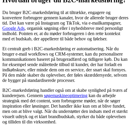
Du bruger B2C-markedsføring til at tiltrække, engagere og
konvertere forbrugere gennem kanaler, hvor de allerede bruger deres
tid. Det kan være på Instagram og TikTok, via e-mailkampagner,
Google Ads
, organisk søgning eller i nyhedsbreve med personligt
indhold. Pointen er, at du møder forbrugeren i den rette kontekst
med et budskab, der appellerer til både behov og følelser.
Et centralt greb i B2C-markedsføring er automatisering. Når du
bruger e-mail workflows og CRM-systemer, kan du personalisere
kommunikationen baseret på brugeradfærd og tidligere køb. Du kan
for eksempel sende målrettede tilbud til kunder, der har forladt en
indkøbskurv, eller minde dem om en service, der snart skal fornyes.
På den måde skaber du oplevelser, der føles skræddersyede, selvom
de bygger på standardiserede processer.
B2C-markedsføring handler også om at skabe synlighed på tværs af
kunderejsen. Gennem
søgemaskineoptimering
kan du arbejde
strategisk med det content, som forbrugerne møder, når de søger
inspiration eller løsninger. Det handler ikke kun om at blive fundet,
men om at blive valgt. Når du understøtter den indsats med et stærkt
visuelt udtryk og et klart brandbudskab, styrker du både oplevelsen
og tilliden til din virksomhed.