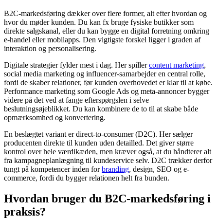
B2C-markedsføring dækker over flere former, alt efter hvordan og
hvor du møder kunden. Du kan fx bruge fysiske butikker som
direkte salgskanal, eller du kan bygge en digital forretning omkring
e-handel eller mobilapps. Den vigtigste forskel ligger i graden af
interaktion og personalisering.
Digitale strategier fylder mest i dag. Her spiller
content marketing
,
social media marketing og influencer-samarbejder en central rolle,
fordi de skaber relationer, før kunden overhovedet er klar til at købe.
Performance marketing som Google Ads og meta-annoncer bygger
videre på det ved at fange efterspørgslen i selve
beslutningsøjeblikket. Du kan kombinere de to til at skabe både
opmærksomhed og konvertering.
En beslægtet variant er direct-to-consumer (D2C). Her sælger
producenten direkte til kunden uden detailled. Det giver større
kontrol over hele værdikæden, men kræver også, at du håndterer alt
fra kampagneplanlægning til kundeservice selv. D2C trækker derfor
tungt på kompetencer inden for
branding
, design, SEO og e-
commerce, fordi du bygger relationen helt fra bunden.
Hvordan bruger du B2C-markedsføring i
praksis?