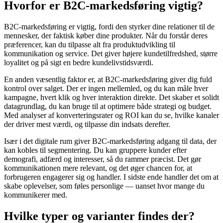
Hvorfor er B2C-markedsføring vigtig?
B2C-markedsføring er vigtig, fordi den styrker dine relationer til de
mennesker, der faktisk køber dine produkter. Når du forstår deres
præferencer, kan du tilpasse alt fra produktudvikling til
kommunikation og service. Det giver højere kundetilfredshed, større
loyalitet og på sigt en bedre kundelivstidsværdi.
En anden væsentlig faktor er, at B2C-markedsføring giver dig fuld
kontrol over salget. Der er ingen mellemled, og du kan måle hver
kampagne, hvert klik og hver interaktion direkte. Det skaber et solidt
datagrundlag, du kan bruge til at optimere både strategi og budget.
Med analyser af konverteringsrater og ROI kan du se, hvilke kanaler
der driver mest værdi, og tilpasse din indsats derefter.
Især i det digitale rum giver B2C-markedsføring adgang til data, der
kan kobles til segmentering. Du kan gruppere kunder efter
demografi, adfærd og interesser, så du rammer præcist. Det gør
kommunikationen mere relevant, og det øger chancen for, at
forbrugeren engagerer sig og handler. I sidste ende handler det om at
skabe oplevelser, som føles personlige — uanset hvor mange du
kommunikerer med.
Hvilke typer og varianter findes der?