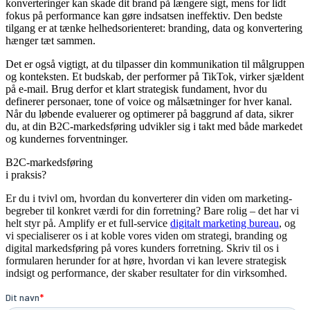
konverteringer kan skade dit brand på længere sigt, mens for lidt
fokus på performance kan gøre indsatsen ineffektiv. Den bedste
tilgang er at tænke helhedsorienteret: branding, data og konvertering
hænger tæt sammen.
Det er også vigtigt, at du tilpasser din kommunikation til målgruppen
og konteksten. Et budskab, der performer på TikTok, virker sjældent
på e-mail. Brug derfor et klart strategisk fundament, hvor du
definerer personaer, tone of voice og målsætninger for hver kanal.
Når du løbende evaluerer og optimerer på baggrund af data, sikrer
du, at din B2C-markedsføring udvikler sig i takt med både markedet
og kundernes forventninger.
B2C-markedsføring
i praksis?
Er du i tvivl om, hvordan du konverterer din viden om marketing-
begreber til konkret værdi for din forretning? Bare rolig – det har vi
helt styr på. Amplify er et full-service
digitalt marketing bureau
, og
vi specialiserer os i at koble vores viden om strategi, branding og
digital markedsføring på vores kunders forretning. Skriv til os i
formularen herunder for at høre, hvordan vi kan levere strategisk
indsigt og performance, der skaber resultater for din virksomhed.