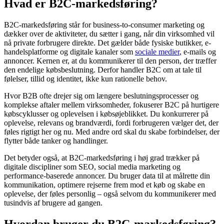
Hvad er B2C-markedsføring?
B2C-markedsføring står for business-to-consumer marketing og
dækker over de aktiviteter, du sætter i gang, når din virksomhed vil
nå private forbrugere direkte. Det gælder både fysiske butikker, e-
handelsplatforme og digitale kanaler som
sociale medier
, e-mails og
annoncer. Kernen er, at du kommunikerer til den person, der træffer
den endelige købsbeslutning. Derfor handler B2C om at tale til
følelser, tillid og identitet, ikke kun rationelle behov.
Hvor B2B ofte drejer sig om længere beslutningsprocesser og
komplekse aftaler mellem virksomheder, fokuserer B2C på hurtigere
købscyklusser og oplevelsen i købsøjeblikket. Du konkurrerer på
oplevelse, relevans og brandværdi, fordi forbrugeren vælger det, der
føles rigtigt her og nu. Med andre ord skal du skabe forbindelser, der
flytter både tanker og handlinger.
Det betyder også, at B2C-markedsføring i høj grad trækker på
digitale discipliner som SEO, social media marketing og
performance-baserede annoncer. Du bruger data til at målrette din
kommunikation, optimere rejserne frem mod et køb og skabe en
oplevelse, der føles personlig – også selvom du kommunikerer med
tusindvis af brugere ad gangen.
Hvordan bruger du B2C-markedsføring?