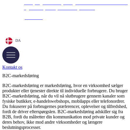
Fra synlighed til storytelling – sådan boostede vi både br
og bundlinje for sjællandsk flyttefirma.
Læs mere
DA
Kontakt os
B2C-markedsføring
B2C-markedsføring er markedsføring, hvor en virksomhed sælger
produkter eller tjenester direkte til individuelle forbrugere. Du bruger
B2C-markedsføring, når du vil nå slutbrugere gennem kanaler som
fysiske butikker, e-handelswebshops, mobilapps eller telefonordrer.
Du fokuserer på forbrugernes præferencer, oplevelser og tilfredshed,
fordi de driver efterspørgslen. B2C-markedsføring adskiller sig fra
B2B, fordi du målretter din kommunikation mod private kunder og
deres behov, ikke mod andre virksomheder og længere
beslutningsprocesser.