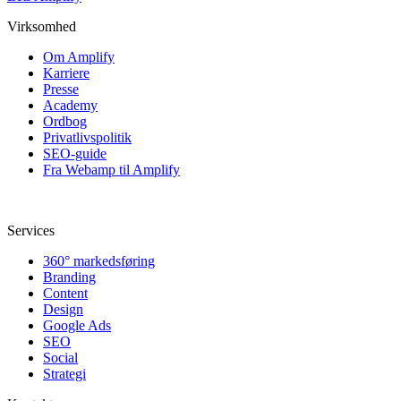
Virksomhed
Om Amplify
Karriere
Presse
Academy
Ordbog
Privatlivspolitik
SEO-guide
Fra Webamp til Amplify
Services
360° markedsføring
Branding
Content
Design
Google Ads
SEO
Social
Strategi