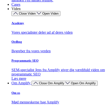
sammen i én samlet retning.
Cases
Viden
Close Viden
Open Viden
Academy
Vores specialister deler ud af deres viden
Ordbog
Begreber fra vores verden
Programmatic SEO
SEM-specialist Jens fra Amplify giver dig værdifuld viden om
programmatic SEO
Læs mere
Om Amplify
Close Om Amplify
Open Om Amplify
Om os
Mød menneskerne bag Amplify