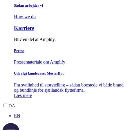
Sådan arbejder vi
How we do
Karriere
Bliv en del af Amplify.
Presse
Pressemateriale om Amplify
Udvalgt kundecase: Mesterflyt
Fra synlighed til storytelling – sådan boostede vi både brand
og bundlinje for sjællandsk flyttefirma.
Læs mere
DA
EN