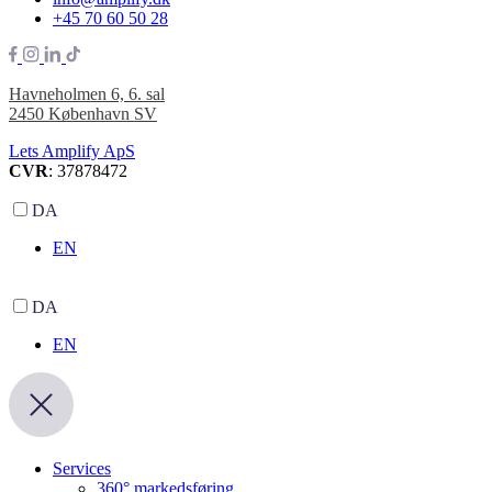
+45 70 60 50 28
Havneholmen 6, 6. sal
2450 København SV
Lets Amplify ApS
CVR
: 37878472
DA
EN
DA
EN
Services
360° markedsføring