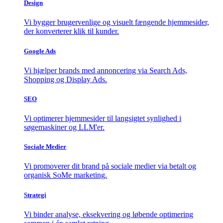
Design
Vi bygger brugervenlige og visuelt fængende hjemmesider,
der konverterer klik til kunder.
Google Ads
Vi hjælper brands med annoncering via Search Ads,
Shopping og Display Ads.
SEO
Vi optimerer hjemmesider til langsigtet synlighed i
søgemaskiner og LLM'er.
Sociale Medier
Vi promoverer dit brand på sociale medier via betalt og
organisk SoMe marketing.
Strategi
Vi binder analyse, eksekvering og løbende optimering