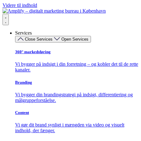
Videre til indhold
Services
Close Services
Open Services
360° markedsføring​
Vi bygger på indsigt i din forretning – og kobler det til de rette
kanaler.
Branding
Vi bygger din brandingstrategi på indsigt, differentiering og
målgruppeforståelse.
Content
Vi gør dit brand synligt i mængden via video og visuelt
indhold, der fænger.