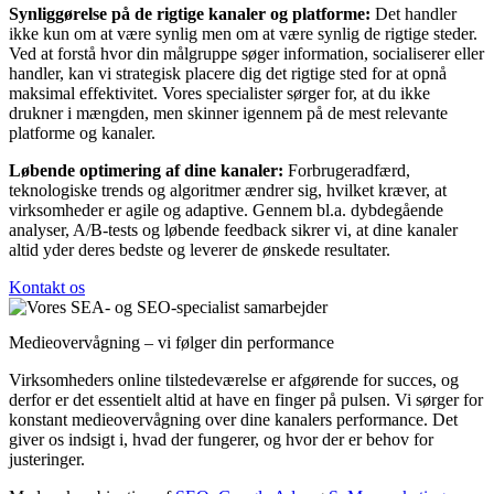
Synliggørelse på de rigtige kanaler og platforme:
Det handler
ikke kun om at være synlig men om at være synlig de rigtige steder.
Ved at forstå hvor din målgruppe søger information, socialiserer eller
handler, kan vi strategisk placere dig det rigtige sted for at opnå
maksimal effektivitet. Vores specialister sørger for, at du ikke
drukner i mængden, men skinner igennem på de mest relevante
platforme og kanaler.
Løbende optimering af dine kanaler:
Forbrugeradfærd,
teknologiske trends og algoritmer ændrer sig, hvilket kræver, at
virksomheder er agile og adaptive. Gennem bl.a. dybdegående
analyser, A/B-tests og løbende feedback sikrer vi, at dine kanaler
altid yder deres bedste og leverer de ønskede resultater.
Kontakt os
Medieovervågning – vi følger din performance
Virksomheders online tilstedeværelse er afgørende for succes, og
derfor er det essentielt altid at have en finger på pulsen. Vi sørger for
konstant medieovervågning over dine kanalers performance. Det
giver os indsigt i, hvad der fungerer, og hvor der er behov for
justeringer.