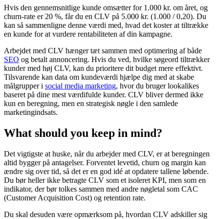
Hvis den gennemsnitlige kunde omsætter for 1.000 kr. om året, og
churn-rate er 20 %, får du en CLV på 5.000 kr. (1.000 / 0,20). Du
kan så sammenligne denne værdi med, hvad det koster at tiltrække
en kunde for at vurdere rentabiliteten af din kampagne.
Arbejdet med CLV hænger tæt sammen med optimering af både
SEO
og betalt annoncering. Hvis du ved, hvilke søgeord tiltrækker
kunder med høj CLV, kan du prioritere dit budget mere effektivt.
Tilsvarende kan data om kundeværdi hjælpe dig med at skabe
målgrupper i
social media marketing
, hvor du bruger lookalikes
baseret på dine mest værdifulde kunder. CLV bliver dermed ikke
kun en beregning, men en strategisk nøgle i den samlede
marketingindsats.
What should you keep in mind?
Det vigtigste at huske, når du arbejder med CLV, er at beregningen
altid bygger på antagelser. Forventet levetid, churn og margin kan
ændre sig over tid, så det er en god idé at opdatere tallene løbende.
Du bør heller ikke betragte CLV som et isoleret KPI, men som en
indikator, der bør tolkes sammen med andre nøgletal som CAC
(Customer Acquisition Cost) og retention rate.
Du skal desuden være opmærksom på, hvordan CLV adskiller sig