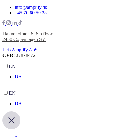
info@amplify.dk
+45 70 60 50 28
Havneholmen 6, 6th floor
2450 Copenhagen SV
Lets Amplify ApS
CVR
: 37878472
EN
DA
EN
DA