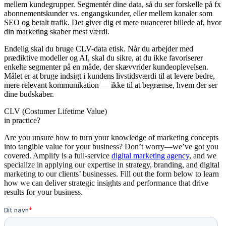
mellem kundegrupper. Segmentér dine data, så du ser forskelle på fx
abonnementskunder vs. engangskunder, eller mellem kanaler som
SEO og betalt trafik. Det giver dig et mere nuanceret billede af, hvor
din marketing skaber mest værdi.
Endelig skal du bruge CLV-data etisk. Når du arbejder med
prædiktive modeller og AI, skal du sikre, at du ikke favoriserer
enkelte segmenter på en måde, der skævvrider kundeoplevelsen.
Målet er at bruge indsigt i kundens livstidsværdi til at levere bedre,
mere relevant kommunikation — ikke til at begrænse, hvem der ser
dine budskaber.
CLV (Costumer Lifetime Value)
in practice?
Are you unsure how to turn your knowledge of marketing concepts
into tangible value for your business? Don’t worry—we’ve got you
covered. Amplify is a full-service
digital marketing agency
, and we
specialize in applying our expertise in strategy, branding, and digital
marketing to our clients’ businesses. Fill out the form below to learn
how we can deliver strategic insights and performance that drive
results for your business.