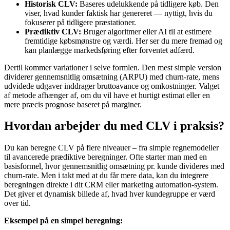
Historisk CLV:
Baseres udelukkende på tidligere køb. Den
viser, hvad kunder faktisk har genereret — nyttigt, hvis du
fokuserer på tidligere præstationer.
Prædiktiv CLV:
Bruger algoritmer eller AI til at estimere
fremtidige købsmønstre og værdi. Her ser du mere fremad og
kan planlægge markedsføring efter forventet adfærd.
Dertil kommer variationer i selve formlen. Den mest simple version
dividerer gennemsnitlig omsætning (ARPU) med churn-rate, mens
udvidede udgaver inddrager bruttoavance og omkostninger. Valget
af metode afhænger af, om du vil have et hurtigt estimat eller en
mere præcis prognose baseret på marginer.
Hvordan arbejder du med CLV i praksis?
Du kan beregne CLV på flere niveauer – fra simple regnemodeller
til avancerede prædiktive beregninger. Ofte starter man med en
basisformel, hvor gennemsnitlig omsætning pr. kunde divideres med
churn-rate. Men i takt med at du får mere data, kan du integrere
beregningen direkte i dit CRM eller marketing automation-system.
Det giver et dynamisk billede af, hvad hver kundegruppe er værd
over tid.
Eksempel på en simpel beregning: