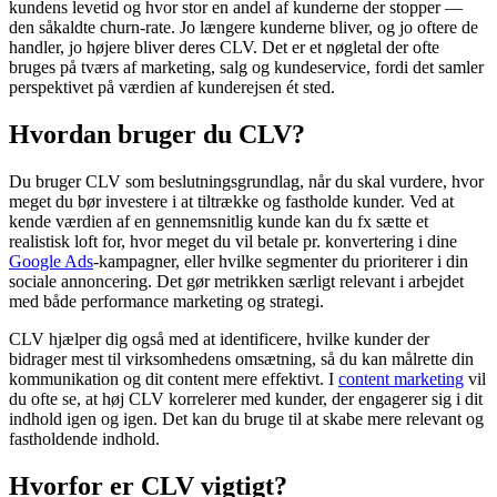
kundens levetid og hvor stor en andel af kunderne der stopper —
den såkaldte churn-rate. Jo længere kunderne bliver, og jo oftere de
handler, jo højere bliver deres CLV. Det er et nøgletal der ofte
bruges på tværs af marketing, salg og kundeservice, fordi det samler
perspektivet på værdien af kunderejsen ét sted.
Hvordan bruger du CLV?
Du bruger CLV som beslutningsgrundlag, når du skal vurdere, hvor
meget du bør investere i at tiltrække og fastholde kunder. Ved at
kende værdien af en gennemsnitlig kunde kan du fx sætte et
realistisk loft for, hvor meget du vil betale pr. konvertering i dine
Google Ads
-kampagner, eller hvilke segmenter du prioriterer i din
sociale annoncering. Det gør metrikken særligt relevant i arbejdet
med både performance marketing og strategi.
CLV hjælper dig også med at identificere, hvilke kunder der
bidrager mest til virksomhedens omsætning, så du kan målrette din
kommunikation og dit content mere effektivt. I
content marketing
vil
du ofte se, at høj CLV korrelerer med kunder, der engagerer sig i dit
indhold igen og igen. Det kan du bruge til at skabe mere relevant og
fastholdende indhold.
Hvorfor er CLV vigtigt?