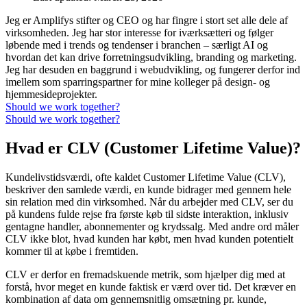
Jeg er Amplifys stifter og CEO og har fingre i stort set alle dele af
virksomheden. Jeg har stor interesse for iværksætteri og følger
løbende med i trends og tendenser i branchen – særligt AI og
hvordan det kan drive forretningsudvikling, branding og marketing.
Jeg har desuden en baggrund i webudvikling, og fungerer derfor ind
imellem som sparringspartner for mine kolleger på design- og
hjemmesideprojekter.
Should we work together?
Should we work together?
Hvad er CLV (Customer Lifetime Value)?
Kundelivstidsværdi, ofte kaldet Customer Lifetime Value (CLV),
beskriver den samlede værdi, en kunde bidrager med gennem hele
sin relation med din virksomhed. Når du arbejder med CLV, ser du
på kundens fulde rejse fra første køb til sidste interaktion, inklusiv
gentagne handler, abonnementer og krydssalg. Med andre ord måler
CLV ikke blot, hvad kunden har købt, men hvad kunden potentielt
kommer til at købe i fremtiden.
CLV er derfor en fremadskuende metrik, som hjælper dig med at
forstå, hvor meget en kunde faktisk er værd over tid. Det kræver en
kombination af data om gennemsnitlig omsætning pr. kunde,