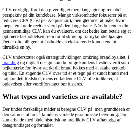
CLV er vigtig, fordi den giver dig et mere langsigtet og rentabelt
perspektiv på din kundebase. Mange virksomheder fokuserer på at
reducere CPA (Cost per Acquisition), men glemmer at måle, hvor
meget en kunde reelt er værd på den lange bane. Når du kender din
gennemsnitlige CLV, kan du evaluere, om det bedre kan betale sig at
optimere fastholdelsen frem for at skrue op for nykundetilgangen.
Det er ofte billigere at fastholde en eksisterende kunde end at
tiltrække en ny.
CLV understøtter også strategiudviklingen omkring brandloyalitet. I
branding
og digitalt design kan du bruge kundens livstidsværdi som
pejlemærke for, hvor stærkt dit brand lykkes med at skabe genkøb
og tillid. En stigende CLV over tid er et tegn på et sundt brand med
høj kundetilfredshed, mens en faldende CLV ofte indikerer, at
oplevelsen eller værdiforslaget bør justeres.
What types and varieties are available?
Der findes forskellige måder at beregne CLV på, men grundideen er
den samme: at forstå kundens samlede økonomiske betydning. Du
kan arbejde med både historisk og prædiktiv CLV afhængigt af
datagrundlaget og formålet.