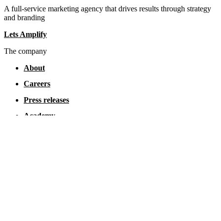
A full-service marketing agency that drives results through strategy
and branding
Lets Amplify
The company
About
Careers
Press releases
Academy
Dictionary
Privacy policy
SEO guide
From Webamp to Amplify