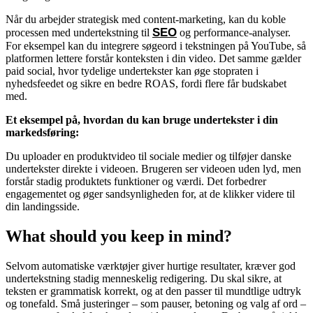
Når du arbejder strategisk med content-marketing, kan du koble
SEO
processen med undertekstning til
og performance-analyser.
For eksempel kan du integrere søgeord i tekstningen på YouTube, så
platformen lettere forstår konteksten i din video. Det samme gælder
paid social, hvor tydelige undertekster kan øge stopraten i
nyhedsfeedet og sikre en bedre ROAS, fordi flere får budskabet
med.
Et eksempel på, hvordan du kan bruge undertekster i din
markedsføring:
Du uploader en produktvideo til sociale medier og tilføjer danske
undertekster direkte i videoen. Brugeren ser videoen uden lyd, men
forstår stadig produktets funktioner og værdi. Det forbedrer
engagementet og øger sandsynligheden for, at de klikker videre til
din landingsside.
What should you keep in mind?
Selvom automatiske værktøjer giver hurtige resultater, kræver god
undertekstning stadig menneskelig redigering. Du skal sikre, at
teksten er grammatisk korrekt, og at den passer til mundtlige udtryk
og tonefald. Små justeringer – som pauser, betoning og valg af ord –