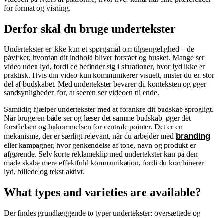
for format og visning.
Derfor skal du bruge undertekster
Undertekster er ikke kun et spørgsmål om tilgængelighed – de
påvirker, hvordan dit indhold bliver forstået og husket. Mange ser
video uden lyd, fordi de befinder sig i situationer, hvor lyd ikke er
praktisk. Hvis din video kun kommunikerer visuelt, mister du en stor
del af budskabet. Med undertekster bevarer du konteksten og øger
sandsynligheden for, at seeren ser videoen til ende.
Samtidig hjælper undertekster med at forankre dit budskab sprogligt.
Når brugeren både ser og læser det samme budskab, øger det
forståelsen og hukommelsen for centrale pointer. Det er en
branding
mekanisme, der er særligt relevant, når du arbejder med
eller kampagner, hvor genkendelse af tone, navn og produkt er
afgørende. Selv korte reklameklip med undertekster kan på den
måde skabe mere effektfuld kommunikation, fordi du kombinerer
lyd, billede og tekst aktivt.
What types and varieties are available?
Der findes grundlæggende to typer undertekster: oversættede og