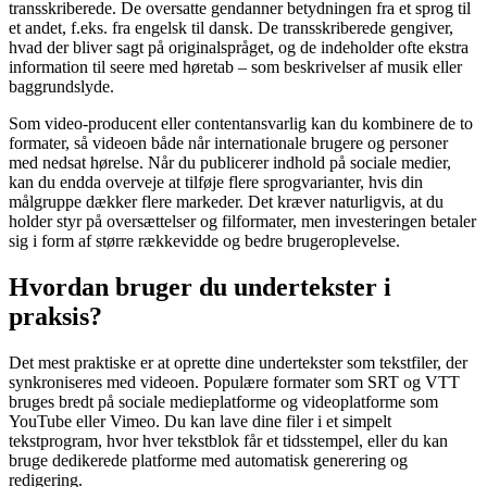
transskriberede. De oversatte gendanner betydningen fra et sprog til
et andet, f.eks. fra engelsk til dansk. De transskriberede gengiver,
hvad der bliver sagt på originalspråget, og de indeholder ofte ekstra
information til seere med høretab – som beskrivelser af musik eller
baggrundslyde.
Som video-producent eller contentansvarlig kan du kombinere de to
formater, så videoen både når internationale brugere og personer
med nedsat hørelse. Når du publicerer indhold på sociale medier,
kan du endda overveje at tilføje flere sprogvarianter, hvis din
målgruppe dækker flere markeder. Det kræver naturligvis, at du
holder styr på oversættelser og filformater, men investeringen betaler
sig i form af større rækkevidde og bedre brugeroplevelse.
Hvordan bruger du undertekster i
praksis?
Det mest praktiske er at oprette dine undertekster som tekstfiler, der
synkroniseres med videoen. Populære formater som SRT og VTT
bruges bredt på sociale medieplatforme og videoplatforme som
YouTube eller Vimeo. Du kan lave dine filer i et simpelt
tekstprogram, hvor hver tekstblok får et tidsstempel, eller du kan
bruge dedikerede platforme med automatisk generering og
redigering.