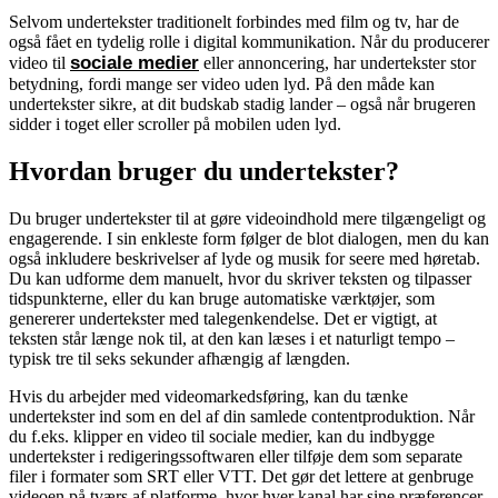
Selvom undertekster traditionelt forbindes med film og tv, har de
også fået en tydelig rolle i digital kommunikation. Når du producerer
sociale medier
video til
eller annoncering, har undertekster stor
betydning, fordi mange ser video uden lyd. På den måde kan
undertekster sikre, at dit budskab stadig lander – også når brugeren
sidder i toget eller scroller på mobilen uden lyd.
Hvordan bruger du undertekster?
Du bruger undertekster til at gøre videoindhold mere tilgængeligt og
engagerende. I sin enkleste form følger de blot dialogen, men du kan
også inkludere beskrivelser af lyde og musik for seere med høretab.
Du kan udforme dem manuelt, hvor du skriver teksten og tilpasser
tidspunkterne, eller du kan bruge automatiske værktøjer, som
genererer undertekster med talegenkendelse. Det er vigtigt, at
teksten står længe nok til, at den kan læses i et naturligt tempo –
typisk tre til seks sekunder afhængig af længden.
Hvis du arbejder med videomarkedsføring, kan du tænke
undertekster ind som en del af din samlede contentproduktion. Når
du f.eks. klipper en video til sociale medier, kan du indbygge
undertekster i redigeringssoftwaren eller tilføje dem som separate
filer i formater som SRT eller VTT. Det gør det lettere at genbruge
videoen på tværs af platforme, hvor hver kanal har sine præferencer