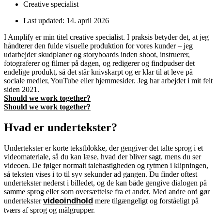
Creative specialist
Last updated:
14. april 2026
I Amplify er min titel creative specialist. I praksis betyder det, at jeg
håndterer den fulde visuelle produktion for vores kunder – jeg
udarbejder skudplaner og storyboards inden shoot, instruerer,
fotograferer og filmer på dagen, og redigerer og findpudser det
endelige produkt, så det står knivskarpt og er klar til at leve på
sociale medier, YouTube eller hjemmesider. Jeg har arbejdet i mit felt
siden 2021.
Should we work together?
Should we work together?
Hvad er undertekster?
Undertekster er korte tekstblokke, der gengiver det talte sprog i et
videomateriale, så du kan læse, hvad der bliver sagt, mens du ser
videoen. De følger normalt talehastigheden og rytmen i klipningen,
så teksten vises i to til syv sekunder ad gangen. Du finder oftest
undertekster nederst i billedet, og de kan både gengive dialogen på
samme sprog eller som oversættelse fra et andet. Med andre ord gør
videoindhold
undertekster
mere tilgængeligt og forståeligt på
tværs af sprog og målgrupper.