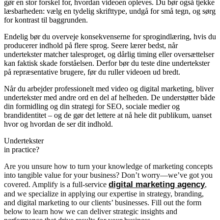
gør en stor forskel for, hvordan videoen opleves. Du bør også tjekke
læsbarheden: vælg en tydelig skrifttype, undgå for små tegn, og sørg
for kontrast til baggrunden.
Endelig bør du overveje konsekvenserne for sprogindlæring, hvis du
producerer indhold på flere sprog. Seere lærer bedst, når
undertekster matcher talesproget, og dårlig timing eller oversættelser
kan faktisk skade forståelsen. Derfor bør du teste dine undertekster
på repræsentative brugere, før du ruller videoen ud bredt.
Når du arbejder professionelt med video og digital marketing, bliver
undertekster med andre ord en del af helheden. De understøtter både
din formidling og din strategi for SEO, sociale medier og
brandidentitet – og de gør det lettere at nå hele dit publikum, uanset
hvor og hvordan de ser dit indhold.
Undertekster
in practice?
Are you unsure how to turn your knowledge of marketing concepts
into tangible value for your business? Don’t worry—we’ve got you
digital marketing agency
covered. Amplify is a full-service
,
and we specialize in applying our expertise in strategy, branding,
and digital marketing to our clients’ businesses. Fill out the form
below to learn how we can deliver strategic insights and