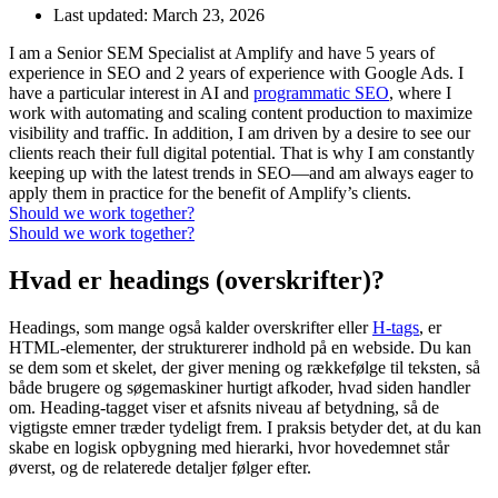
Last updated:
March 23, 2026
I am a Senior SEM Specialist at Amplify and have 5 years of
experience in SEO and 2 years of experience with Google Ads. I
have a particular interest in AI and
programmatic SEO
, where I
work with automating and scaling content production to maximize
visibility and traffic. In addition, I am driven by a desire to see our
clients reach their full digital potential. That is why I am constantly
keeping up with the latest trends in SEO—and am always eager to
apply them in practice for the benefit of Amplify’s clients.
Should we work together?
Should we work together?
Hvad er headings (overskrifter)?
Headings, som mange også kalder overskrifter eller
H-tags
, er
HTML-elementer, der strukturerer indhold på en webside. Du kan
se dem som et skelet, der giver mening og rækkefølge til teksten, så
både brugere og søgemaskiner hurtigt afkoder, hvad siden handler
om. Heading-tagget viser et afsnits niveau af betydning, så de
vigtigste emner træder tydeligt frem. I praksis betyder det, at du kan
skabe en logisk opbygning med hierarki, hvor hovedemnet står
øverst, og de relaterede detaljer følger efter.