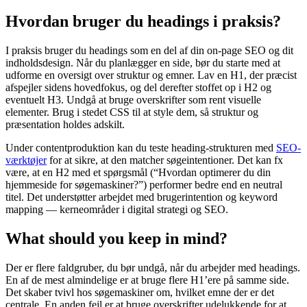
Hvordan bruger du headings i praksis?
I praksis bruger du headings som en del af din on-page SEO og dit
indholdsdesign. Når du planlægger en side, bør du starte med at
udforme en oversigt over struktur og emner. Lav en H1, der præcist
afspejler sidens hovedfokus, og del derefter stoffet op i H2 og
eventuelt H3. Undgå at bruge overskrifter som rent visuelle
elementer. Brug i stedet CSS til at style dem, så struktur og
præsentation holdes adskilt.
Under contentproduktion kan du teste heading-strukturen med
SEO-
værktøjer
for at sikre, at den matcher søgeintentioner. Det kan fx
være, at en H2 med et spørgsmål (“Hvordan optimerer du din
hjemmeside for søgemaskiner?”) performer bedre end en neutral
titel. Det understøtter arbejdet med brugerintention og keyword
mapping — kerneområder i digital strategi og SEO.
What should you keep in mind?
Der er flere faldgruber, du bør undgå, når du arbejder med headings.
En af de mest almindelige er at bruge flere H1’ere på samme side.
Det skaber tvivl hos søgemaskiner om, hvilket emne der er det
centrale. En anden fejl er at bruge overskrifter udelukkende for at