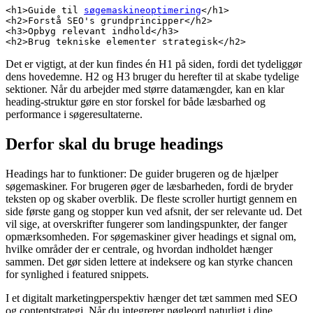
<h1>Guide til 
søgemaskineoptimering
</h1>

<h2>Forstå SEO's grundprincipper</h2>

<h3>Opbyg relevant indhold</h3>

<h2>Brug tekniske elementer strategisk</h2>
Det er vigtigt, at der kun findes én H1 på siden, fordi det tydeliggør
dens hovedemne. H2 og H3 bruger du herefter til at skabe tydelige
sektioner. Når du arbejder med større datamængder, kan en klar
heading-struktur gøre en stor forskel for både læsbarhed og
performance i søgeresultaterne.
Derfor skal du bruge headings
Headings har to funktioner: De guider brugeren og de hjælper
søgemaskiner. For brugeren øger de læsbarheden, fordi de bryder
teksten op og skaber overblik. De fleste scroller hurtigt gennem en
side første gang og stopper kun ved afsnit, der ser relevante ud. Det
vil sige, at overskrifter fungerer som landingspunkter, der fanger
opmærksomheden. For søgemaskiner giver headings et signal om,
hvilke områder der er centrale, og hvordan indholdet hænger
sammen. Det gør siden lettere at indeksere og kan styrke chancen
for synlighed i featured snippets.
I et digitalt marketingperspektiv hænger det tæt sammen med SEO
og contentstrategi. Når du integrerer nøgleord naturligt i dine