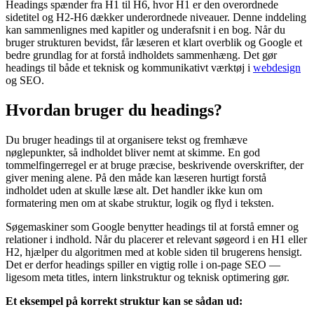
Headings spænder fra H1 til H6, hvor H1 er den overordnede
sidetitel og H2-H6 dækker underordnede niveauer. Denne inddeling
kan sammenlignes med kapitler og underafsnit i en bog. Når du
bruger strukturen bevidst, får læseren et klart overblik og Google et
bedre grundlag for at forstå indholdets sammenhæng. Det gør
headings til både et teknisk og kommunikativt værktøj i
webdesign
og SEO.
Hvordan bruger du headings?
Du bruger headings til at organisere tekst og fremhæve
nøglepunkter, så indholdet bliver nemt at skimme. En god
tommelfingerregel er at bruge præcise, beskrivende overskrifter, der
giver mening alene. På den måde kan læseren hurtigt forstå
indholdet uden at skulle læse alt. Det handler ikke kun om
formatering men om at skabe struktur, logik og flyd i teksten.
Søgemaskiner som Google benytter headings til at forstå emner og
relationer i indhold. Når du placerer et relevant søgeord i en H1 eller
H2, hjælper du algoritmen med at koble siden til brugerens hensigt.
Det er derfor headings spiller en vigtig rolle i on-page SEO —
ligesom meta titles, intern linkstruktur og teknisk optimering gør.
Et eksempel på korrekt struktur kan se sådan ud: