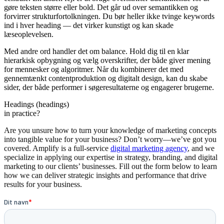
gøre teksten større eller bold. Det går ud over semantikken og
forvirrer strukturfortolkningen. Du bør heller ikke tvinge keywords
ind i hver heading — det virker kunstigt og kan skade
læseoplevelsen.
Med andre ord handler det om balance. Hold dig til en klar
hierarkisk opbygning og vælg overskrifter, der både giver mening
for mennesker og algoritmer. Når du kombinerer det med
gennemtænkt contentproduktion og digitalt design, kan du skabe
sider, der både performer i søgeresultaterne og engagerer brugerne.
Headings (headings)
in practice?
Are you unsure how to turn your knowledge of marketing concepts
into tangible value for your business? Don’t worry—we’ve got you
covered. Amplify is a full-service
digital marketing agency
, and we
specialize in applying our expertise in strategy, branding, and digital
marketing to our clients’ businesses. Fill out the form below to learn
how we can deliver strategic insights and performance that drive
results for your business.