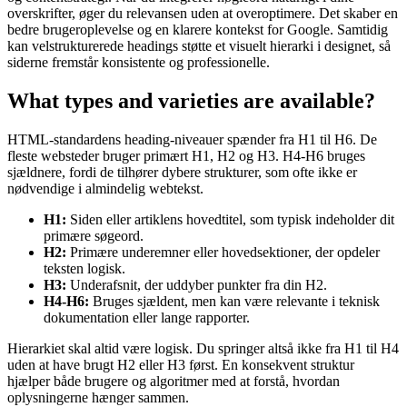
overskrifter, øger du relevansen uden at overoptimere. Det skaber en
bedre brugeroplevelse og en klarere kontekst for Google. Samtidig
kan velstrukturerede headings støtte et visuelt hierarki i designet, så
siderne fremstår konsistente og professionelle.
What types and varieties are available?
HTML-standardens heading-niveauer spænder fra H1 til H6. De
fleste websteder bruger primært H1, H2 og H3. H4-H6 bruges
sjældnere, fordi de tilhører dybere strukturer, som ofte ikke er
nødvendige i almindelig webtekst.
H1:
Siden eller artiklens hovedtitel, som typisk indeholder dit
primære søgeord.
H2:
Primære underemner eller hovedsektioner, der opdeler
teksten logisk.
H3:
Underafsnit, der uddyber punkter fra din H2.
H4-H6:
Bruges sjældent, men kan være relevante i teknisk
dokumentation eller lange rapporter.
Hierarkiet skal altid være logisk. Du springer altså ikke fra H1 til H4
uden at have brugt H2 eller H3 først. En konsekvent struktur
hjælper både brugere og algoritmer med at forstå, hvordan
oplysningerne hænger sammen.