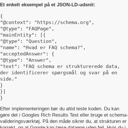
Et enkelt eksempel på et JSON-LD-udsnit:
{

"@context": "https://schema.org",

"@type": "FAQPage",

"mainEntity": [{

"@type": "Question",

"name": "Hvad er FAQ schema?",

"acceptedAnswer": {

"@type": "Answer",

"text": "FAQ schema er strukturerede data, 
der identificerer spørgsmål og svar på en 
side."

}

}]

}
Efter implementeringen bør du altid teste koden. Du kan
gøre det i Googles Rich Results Test eller bruge et schema-
valideringsværktøj. På den måde sikrer du, at strukturen er
korrekt, og at Google kan læse dataene uden fejl. Hvis du i