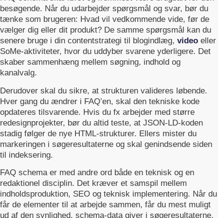
besøgende. Når du udarbejder spørgsmål og svar, bør du
tænke som brugeren: Hvad vil vedkommende vide, før de
vælger dig eller dit produkt? De samme spørgsmål kan du
senere bruge i din contentstrategi til blogindlæg,
video
eller
SoMe-aktiviteter, hvor du uddyber svarene yderligere. Det
skaber sammenhæng mellem søgning, indhold og
kanalvalg.
Derudover skal du sikre, at strukturen valideres løbende.
Hver gang du ændrer i FAQ’en, skal den tekniske kode
opdateres tilsvarende. Hvis du fx arbejder med større
redesignprojekter, bør du altid teste, at JSON-LD-koden
stadig følger de nye HTML-strukturer. Ellers mister du
markeringen i søgeresultaterne og skal genindsende siden
til indeksering.
FAQ schema er med andre ord både en teknisk og en
redaktionel disciplin. Det kræver et samspil mellem
indholdsproduktion, SEO og teknisk implementering. Når du
får de elementer til at arbejde sammen, får du mest muligt
ud af den synlighed, schema-data giver i søgeresultaterne.