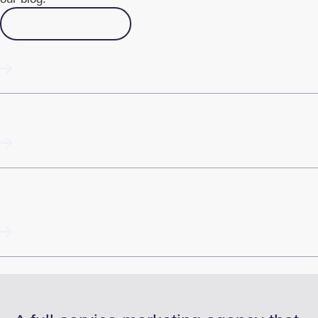
Go to Academy
10 tips: Succeed with email marketing
Programmatic SEO
Guide to Google Business Profile in 2025 (Google
My Business)